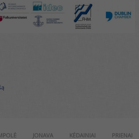
šą
MPOLĖ
JONAVA
KĖDAINIAI
PRIENAI