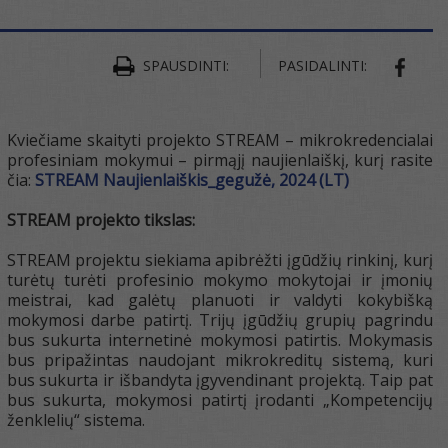
SPAUSDINTI:
PASIDALINTI:
SHAR
Kviečiame skaityti projekto STREAM – mikrokredencialai
profesiniam mokymui – pirmąjį naujienlaiškį, kurį rasite
čia:
STREAM Naujienlaiškis_gegužė, 2024 (LT)
STREAM projekto tikslas:
STREAM projektu siekiama apibrėžti įgūdžių rinkinį, kurį
turėtų turėti profesinio mokymo mokytojai ir įmonių
meistrai, kad galėtų planuoti ir valdyti kokybišką
mokymosi darbe patirtį. Trijų įgūdžių grupių pagrindu
bus sukurta internetinė mokymosi patirtis. Mokymasis
bus pripažintas naudojant mikrokreditų sistemą, kuri
bus sukurta ir išbandyta įgyvendinant projektą. Taip pat
bus sukurta, mokymosi patirtį įrodanti „Kompetencijų
ženklelių“ sistema.