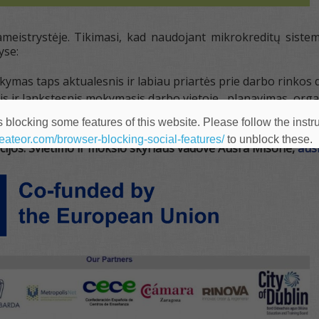
eistrystėje. Tikimasi, kad naudojant mikrokreditų sistemą, 
yse:
ymas taps aktualesnis ir labiau priartės prie darbo rinkos d
s ir lankstesnis mokymasis darbo vietoje, planavimas, organ
esinio mokymo bendruomenė geriau organizuos ir vykdys mo
 blocking some features of this website. Please follow the instru
heateor.com/browser-blocking-social-features/
to unblock these.
ijos: Švietimo ir mokslo skyriaus vadovė Aušra Misonė,
aus