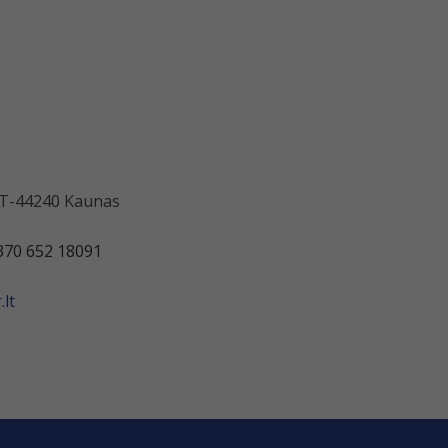
 LT-44240 Kaunas
370 652 18091
lt