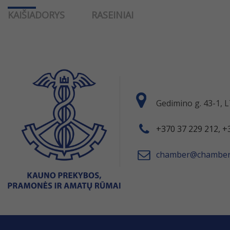
KAIŠIADORYS
RASEINIAI
Gedimino g. 43-1,
+370 37 229 212, +
chamber@chamber.