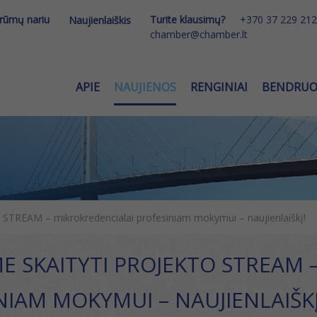
 rūmų nariu
Turite klausimų?
+370 37 229 212
Naujienlaiškis
chamber@chamber.lt
APIE
NAUJIENOS
RENGINIAI
BENDRU
o STREAM – mikrokredencialai profesiniam mokymui – naujienlaiškį!
ME SKAITYTI PROJEKTO STREAM 
NIAM MOKYMUI – NAUJIENLAIŠKĮ