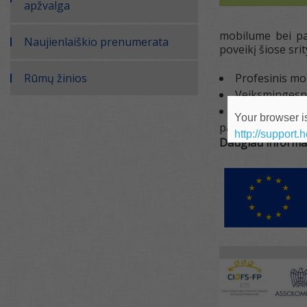
apžvalga
mobilume bei pam
Naujienlaiškio prenumerata
poveikį šiose srit
Rūmų žinios
Profesinis mok
Veiksmingesni
Europos prof
Your browser is
patirtį.
http://support.
Daugiau informac