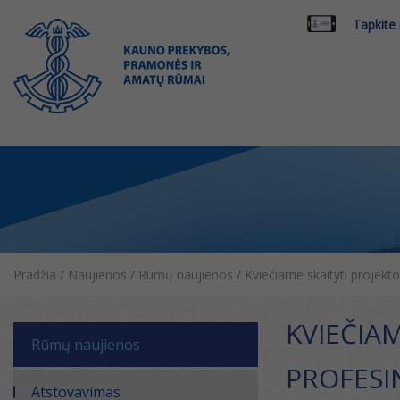
Tapkite
Pradžia
/
Naujienos
/
Rūmų naujienos
/
Kviečiame skaityti projekt
KVIEČIA
Rūmų naujienos
PROFESI
Atstovavimas