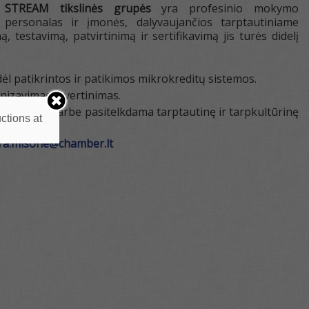
STREAM tikslinės grupės
yra profesinio mokymo
personalas ir įmonės, dalyvaujančios tarptautiniame
testavimą, patvirtinimą ir sertifikavimą jis turės didelį
ėl patikrintos ir patikimos mikrokreditų sistemos.
izavimas ir vertinimas.
kymąsi darbe pasitelkdama tarptautinę ir tarpkultūrinę
ctions at
ra.misone@chamber.
lt