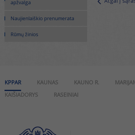
Atgal į sąra
apžvalga
Naujienlaiškio prenumerata
Rūmų žinios
KPPAR
KAUNAS
KAUNO R.
MARIJA
KAIŠIADORYS
RASEINIAI