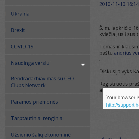
2010-11-10 16:14
Ukraina
Š. m. lapkričio 
Brexit
kviečia Jus į susi
COVID-19
Temas ir klausimu
paštu
andrius.ve
.
Naudinga verslui
Diskusija vyks Ka
Bendradarbiavimas su CEO
Registruotis pra
Clubs Network
arba tel. (8 37) 2
Your browser is
Paramos priemonės
http://support.
Tarptautiniai renginiai
Užsienio šalių ekonominė