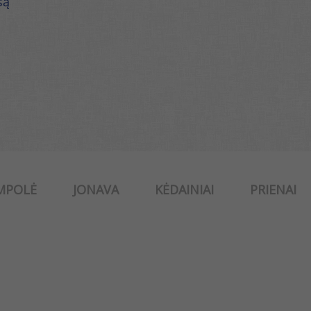
šą
MPOLĖ
JONAVA
KĖDAINIAI
PRIENAI