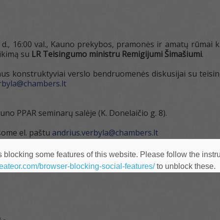
16 d., 16:00 val., Kauno prekybos, pramonės ir amatų rūmai
tikimą su
LR Teisingumo ministru Remigijumi Šimašiumi
.
s konstruktyviai verslo bendruomenės diskusijai su teisingu
rbyla@chambers.lt
uno PPAR seminarų salėje (K. Donelaičio g. 8).
šome el. paštu
andrius.verbyla@chambers.lt
01 294.
 blocking some features of this website. Please follow the instru
heateor.com/browser-blocking-social-features/
to unblock these.