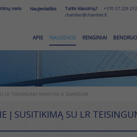
 rūmų nariu
Turite klausimų?
+370 37 229 212
Naujienlaiškis
chamber@chamber.lt
APIE
NAUJIENOS
RENGINIAI
BENDRU
 SU LR TEISINGUMO MINISTRU R. ŠIMAŠIUMI
E Į SUSITIKIMĄ SU LR TEISING