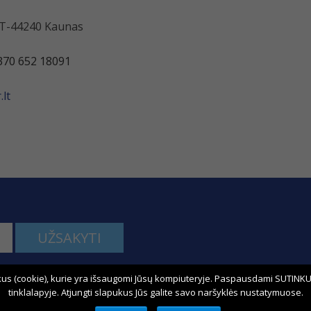
 LT-44240 Kaunas
370 652 18091
lt
UŽSAKYTI
us (cookie), kurie yra išsaugomi Jūsų kompiuteryje. Paspausdami SUTINKU,
kime:
tinklalapyje. Atjungti slapukus Jūs galite savo naršyklės nustatymuose.