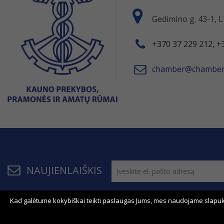
Gedimino g. 43-1,
+370 37 229 212, +
chamber@chamber.
NAUJIENLAIŠKIS
Kad galėtume kokybiškai teikti paslaugas Jums, mes naudojame slapuk
© 2011 - 2026, KPPAR . Visos teisės saugomos.
Bendrau
Svetainės žemėlapis