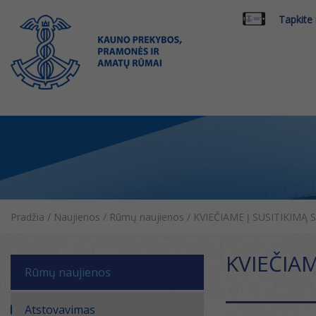
Tapkite
Pradžia
/
Naujienos
/
Rūmų naujienos
/
KVIEČIAME Į SUSITIKIMĄ
KVIEČIAM
Rūmų naujienos
Atstovavimas