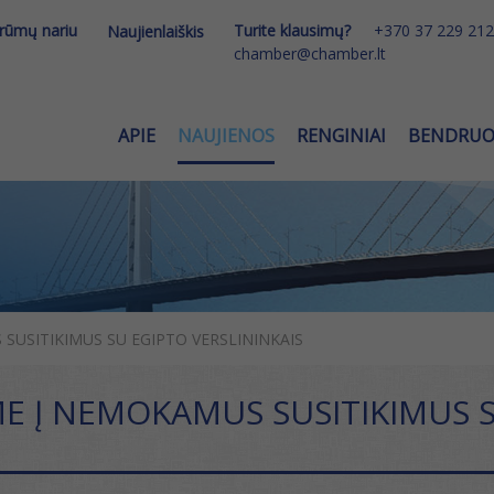
 rūmų nariu
Turite klausimų?
+370 37 229 212
Naujienlaiškis
chamber@chamber.lt
APIE
NAUJIENOS
RENGINIAI
BENDRU
SUSITIKIMUS SU EGIPTO VERSLININKAIS
ME Į NEMOKAMUS SUSITIKIMUS S