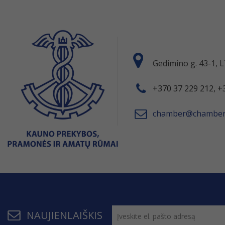
Gedimino g. 43-1,
+370 37 229 212, +
chamber@chamber.
NAUJIENLAIŠKIS