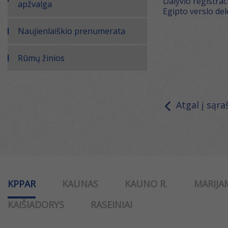
Dalyvio registrac
apžvalga
Egipto verslo del
Naujienlaiškio prenumerata
Rūmų žinios
Atgal į sąra
KPPAR
KAUNAS
KAUNO R.
MARIJA
KAIŠIADORYS
RASEINIAI