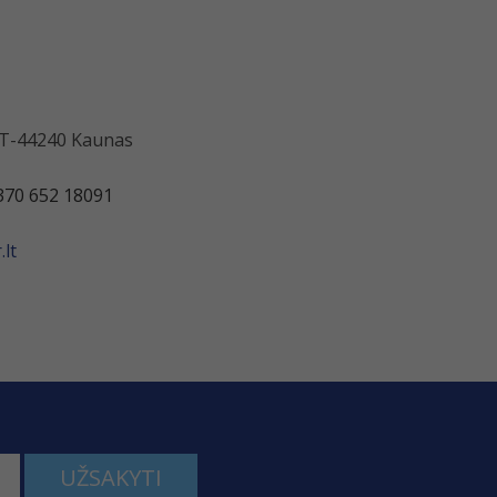
 LT-44240 Kaunas
370 652 18091
lt
UŽSAKYTI