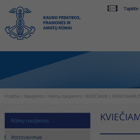
Tapkite
Pradžia
/
Naujienos
/
Rūmų naujienos
/
KVIEČIAME Į NEMOKAMUS 
KVIEČIA
Rūmų naujienos
Atstovavimas