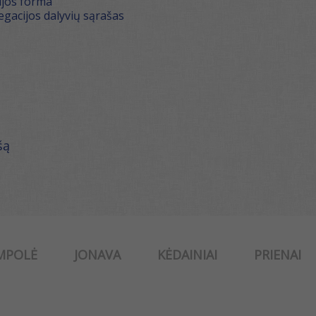
ijos forma
egacijos dalyvių sąrašas
šą
MPOLĖ
JONAVA
KĖDAINIAI
PRIENAI