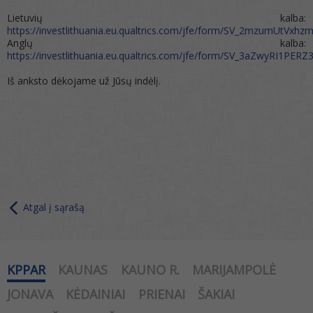
Lietuvių kalba:
https://investlithuania.eu.qualtrics.com/jfe/form/SV_2mzumUtVxhz
Anglų kalba:
https://investlithuania.eu.qualtrics.com/jfe/form/SV_3aZwyRI1PERZ
Iš anksto dėkojame už Jūsų indėlį.
Atgal į sąrašą
KPPAR
KAUNAS
KAUNO R.
MARIJAMPOLĖ
JONAVA
KĖDAINIAI
PRIENAI
ŠAKIAI