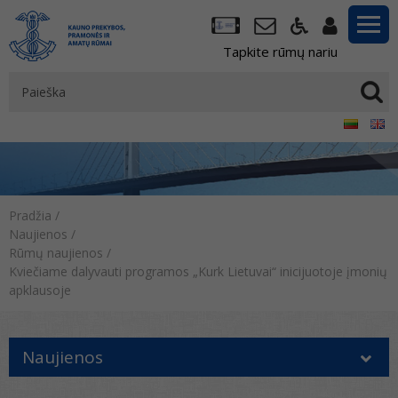
Tapkite rūmų nariu
Pradžia
/
Naujienos
/
Rūmų naujienos
/
Kviečiame dalyvauti programos „Kurk Lietuvai“ inicijuotoje įmonių
apklausoje
Naujienos