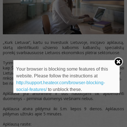
„Kurk Lietuvai“, kartu su Investuok Lietuvoje, inicijavo apklausą,
skirtą identifikuoti užsienio kalbomis kalbančių specialistų
poreikį svarbiausiuose Lietuvos ekonomikos plėtrai sektoriuose.
Tyrimo ataskaita bus pateikta atsakingoms institucijoms, tokioms
kaip Švietimo, mokslo ir sporto ministerija, Užimtumo Tarnyba bei
Your browser is blocking some features of this
Lietuvos aukštosioms mokykloms, skatinant įrodymais grįstos ir
website. Please follow the instructions at
rinkos poreikius atitinkančios užsienio kalbų politikos formavimą,
http://support.heateor.com/browser-blocking-
bei naujų priemonių diegimą.
social-features/
to unblock these.
Apklausa yra anoniminė ir bus naudojami tik apibendrinti
duomenys – pirminiai duomenys viešinami nebus.
Apklausa atvira pildymui iki š.m. liepos 9 dienos. Apklausos
pildymas užtruks apie 5 minutes.
Apklausą rasite: