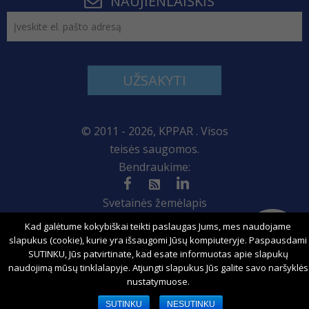
NAUJIENLAIŠKIS
UŽSAKYTI
© 2011 - 2026, KPPAR . Visos
teisės saugomos.
Bendraukime:
Svetainės žemėlapis
Kad galėtume kokybiškai teikti paslaugas Jums, mes naudojame
slapukus (cookie), kurie yra išsaugomi Jūsų kompiuteryje. Paspausdami
SUTINKU, Jūs patvirtinate, kad esate informuotas apie slapukų
Sprendimas:
naudojimą mūsų tinklalapyje. Atjungti slapukus Jūs galite savo naršyklės
nustatymuose.
SUTINKU
NESUTINKU