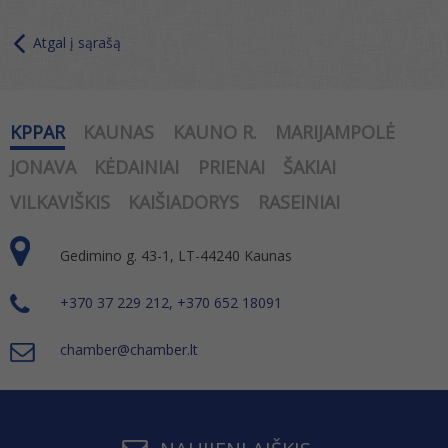
Atgal į sąrašą
KPPAR
KAUNAS
KAUNO R.
MARIJAMPOLĖ
JONAVA
KĖDAINIAI
PRIENAI
ŠAKIAI
VILKAVIŠKIS
KAIŠIADORYS
RASEINIAI
Gedimino g. 43-1, LT-44240 Kaunas
+370 37 229 212, +370 652 18091
chamber@chamber.lt