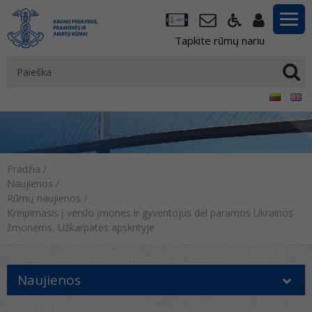
Tapkite rūmų nariu
Pradžia
/
Naujienos
/
Rūmų naujienos
/
Kreipimasis į verslo įmones ir gyventojus dėl paramos Ukrainos
žmonėms, Užkarpatės apskrityje
Naujienos