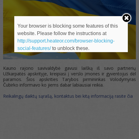
Your browser is blocking some features of this
website. Please follow the instructions at
http://support.heateor.com/browser-blocking-
social-features/
to unblock these.
Kauno rajono savivaldybė gavusi laišką iš savo partnerių
Užkarpatės apskrityje, kreipiasi į verslo įmones ir gyventojus dėl
paramos. Šios apskrities Tarybos pirmininkas Volodymyras
Čubirko informavo ko jiems dabar labiausiai reikia.
Reikalingų daiktų sąrašą, kontaktus bei kitą informaciją rasite čia