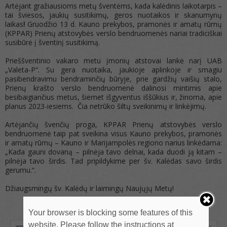
Artėjant gražiausioms metų šventėms, kada kalėdinis laikotarpis –
tai šviesos, jaukių susitikimų, geros nuotaikos ir skanumynų
laikas
!
Gruodžio 13 d. Kauno prekybos, pramonės ir amatų rūmų
(KPPAR) Prienų atstovybės verslo bendruomenės nariai tradiciškai
susibūrė į šventinį susitikimą.
Prieššventinio vakaro metu įmonių atstovai lankė narį UAB
„Valeta-P“. Su gera nuotaika, jaukioje aplinkoje ir smagiu
pasibendravimu bendraminčių būryje, prie gardžių vaišių stalo,
Prienų krašto verslo bendruomenė dalinosi mintimis apie
besibaigiančius metus, šiemet išgyventus iššūkius ir, žinoma, apie
planus 2023-iesiems. Čia netrūko šiltų sveikinimų ir linkėjimų.
Artėjančių švenčių proga, KPPAR Prienų atstovybės verslo
bendruomenė taip pat sveikina visus Kauno prekybos, pramonės
ir amatų rūmų – Kauno ir Marijampolės regiono narius linkėdama:
„Kada gauni dovaną – pilnėja tavo delnai, kada duodi ją kitam –
pilnėja tavo širdis. Tad pripildykime per šv. Kalėdas savo širdis
gerumu.“.
Džiaugsmingų šv. Kalėdų ir laimingų Naujųjų Metų!
Your browser is blocking some features of this
website. Please follow the instructions at