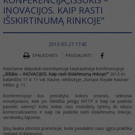
INOVACIJOS. KAIP RASTI
IŠSKIRTINUMĄ RINKOJE”
2013-03-27 17:45
SHARE ON FA
SPAUSDINTI:
PASIDALINTI:
Kviečiame dalyvauti nemokamoje tarptautinėje konferencijoje
„Iššūkis – INOVACIJOS. Kaip rasti išskirtinumą rinkoje?“
2013 m.
balandžio 11 d. 11 val. Kaune, viešbutyje „Europa Royale Kaunas“
Miško g. 11.
Konferencijoje bus pristatyta, kokios įmonės, sektoriai
inovatyviausi, kiek jos išleidžia pinigų MTTP ir kaip tai padeda
pasiekti sėkmę? Koks kelias nuo mokslinių tyrimų iki idėjos
komercializavimo ir kaip tai padeda rasti išskirtinumą rinkoje,
verslininkų lūpomis.
Jūsų laukia įdomūs pranešėjai, kurie pasidalins savo įgyta praktika
siekiant išskirtinumo.