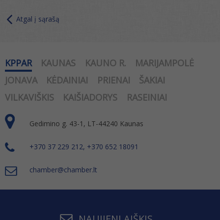
Atgal į sąrašą
KPPAR
KAUNAS
KAUNO R.
MARIJAMPOLĖ
JONAVA
KĖDAINIAI
PRIENAI
ŠAKIAI
VILKAVIŠKIS
KAIŠIADORYS
RASEINIAI
Gedimino g. 43-1, LT-44240 Kaunas
+370 37 229 212, +370 652 18091
chamber@chamber.lt
NAUJIENLAIŠKIS