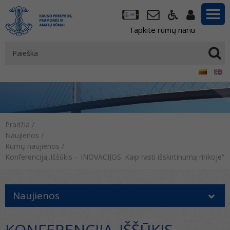
Tapkite rūmų nariu
Pradžia
/
Naujienos
/
Rūmų naujienos
/
Konferencija„Iššūkis – INOVACIJOS. Kaip rasti išskirtinumą rinkoje”
Naujienos
KONFERENCIJA„IŠŠŪKIS –