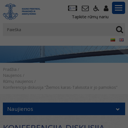
Tapkite rūmų nariu
Pradžia
/
Naujienos
/
Rūmų naujienos
/
Konferencija-diskusija “Žiemos karas-Talvisota ir jo pamokos”
Naujienos
KONFERENCIJA-DISKUSIJA