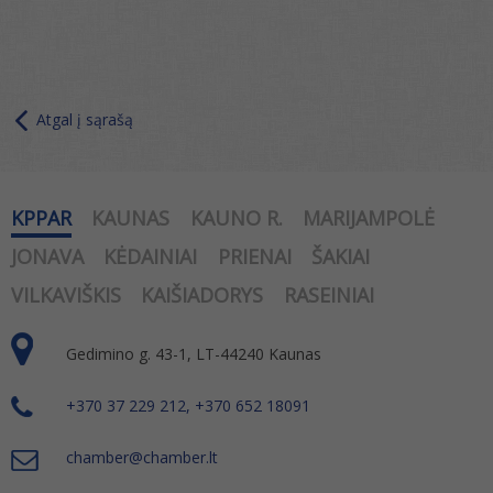
Atgal į sąrašą
KPPAR
KAUNAS
KAUNO R.
MARIJAMPOLĖ
JONAVA
KĖDAINIAI
PRIENAI
ŠAKIAI
VILKAVIŠKIS
KAIŠIADORYS
RASEINIAI
Gedimino g. 43-1, LT-44240 Kaunas
+370 37 229 212, +370 652 18091
chamber@chamber.lt