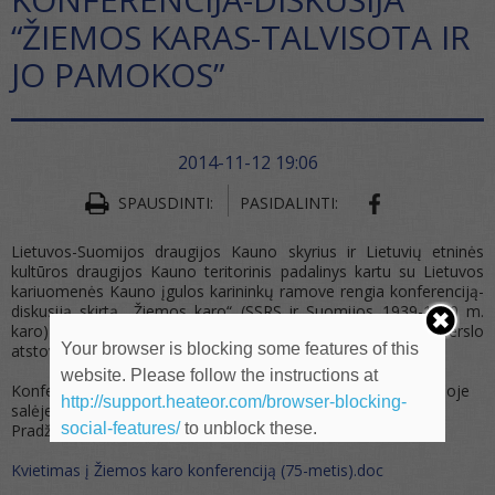
“ŽIEMOS KARAS-TALVISOTA IR
JO PAMOKOS”
2014-11-12 19:06
SHARE ON FA
SPAUSDINTI:
PASIDALINTI:
Lietuvos-Suomijos draugijos Kauno skyrius ir Lietuvių etninės
kultūros draugijos Kauno teritorinis padalinys kartu su Lietuvos
kariuomenės Kauno įgulos karininkų ramove rengia konferenciją-
diskusiją skirtą „Žiemos karo“ (SSRS ir Suomijos 1939-1940 m.
karo) pradžios 75-čiui paminėti.
Kviečiami dalyvauti ir verslo
Your browser is blocking some features of this
atstovai.
website. Please follow the instructions at
Konferencija-diskusija vyks Kaune, Karininkų ramovės didžiojoje
http://support.heateor.com/browser-blocking-
salėje (A. Mickevičiaus g. 19), gruodžio 11 d. (ketvirtadienį).
social-features/
to unblock these.
Pradžia 14.00 val.
Kvietimas į Žiemos karo konferenciją (75-metis).doc