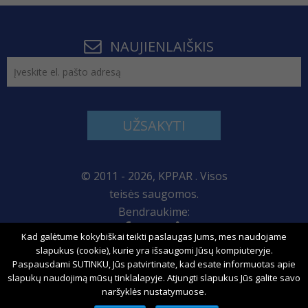
NAUJIENLAIŠKIS
UŽSAKYTI
© 2011 - 2026, KPPAR . Visos
teisės saugomos.
Bendraukime:
Kad galėtume kokybiškai teikti paslaugas Jums, mes naudojame
Svetainės žemėlapis
slapukus (cookie), kurie yra išsaugomi Jūsų kompiuteryje.
Paspausdami SUTINKU, Jūs patvirtinate, kad esate informuotas apie
slapukų naudojimą mūsų tinklalapyje. Atjungti slapukus Jūs galite savo
naršyklės nustatymuose.
Sprendimas: