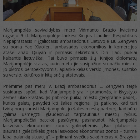
Marijampolės savivaldybės mero Vidmanto Brazio kvietimu
rugsėjo 9 d. Marijampolėje lankėsi Kinijos Liaudies Respublikos
Nepaprastasis ir įgaliotasis ambasadorius Lietuvoje Liu Zengwen
su ponia Yao Xiaofen, ambasados ekonomikos ir komercijos
atašė Zhao Qiuyan ir pirmasis sekretorius Din Tao, puikiai
kalbantis lietuviškai. Tai buvo pirmasis šių Kinijos diplomatų
Marijampolėje vizitas, kurio metu jie susipažino su pačiu miestu,
jo plėtros perspektyvomis, aplankė kelias verslo įmones, susitiko
su verslo, kultūros ir kitų sričių atstovais.
Priėmime pas merą V. Brazį ambasadorius L. Zengwen teigė
susidaręs įspūdį, kad Marijampolė yra ir pramonės, ir išvystyto
žemės ūkio kraštas. Jis pabrėžė puikią miesto geografinę padėtį,
kurios galėtų pavydėti kiti šalies regionai. Jis patikino, kad turi
tvirtą norą surasti Marijampolei jo šalies miestą partnerį, kad būtų
galima užmegzti glaudesnius tarptautinius miestų ryšius.
Marijampoliečiai pateikė pasiūlymų pasinaudoti Marijampolės
laisvosios ekonominės zonos galimybėmis. „Bus platusis ir
siaurasis geležinkelis greta laisvosios ekonominės zonos – turime
labai palankią situaciją“, – priimant svečius sakė meras V. Brazys ir