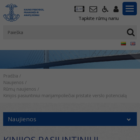
Tapkite rūmų nariu
Pradžia
/
Naujienos
/
Rūmų naujienos
/
Kinijos pasiuntiniui marijampoliečiai pristatė verslo potencialą
Naujienos
KINIJOS PASIUNTINIUI