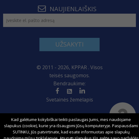
NAUJIENLAIŠKIS
UŽSAKYTI
© 2011 - 2026, KPPAR . Visos
teisės saugomos.
Bendraukime:
Svetainės žemėlapis
Kad galėtume kokybiškai teikti paslaugas Jums, mes naudojame
Sprendimas:
slapukus (cookie), kurie yra išsaugomi Jūsų kompiuteryje. Paspausdami
SUTINKU, Jūs patvirtinate, kad esate informuotas apie slapukų
naudojimą mūsų tinklalapyje. Atjungti slapukus Jūs galite savo naršyklės