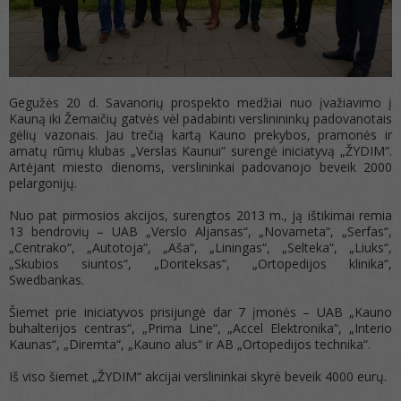
Gegužės 20 d. Savanorių prospekto medžiai nuo įvažiavimo į
Kauną iki Žemaičių gatvės vėl padabinti verslinininkų padovanotais
gėlių vazonais. Jau trečią kartą Kauno prekybos, pramonės ir
amatų rūmų klubas „Verslas Kaunui“ surengė iniciatyvą „ŽYDIM“.
Artėjant miesto dienoms, verslininkai padovanojo beveik 2000
pelargonijų.
Nuo pat pirmosios akcijos, surengtos 2013 m., ją ištikimai remia
13 bendrovių – UAB „Verslo Aljansas“, „Novameta“, „Serfas“,
„Centrako“, „Autotoja“, „Aša“, „Liningas“, „Selteka“, „Liuks“,
„Skubios siuntos“, „Doriteksas“, „Ortopedijos klinika“,
Swedbankas.
Šiemet prie iniciatyvos prisijungė dar 7 įmonės – UAB „Kauno
buhalterijos centras“, „Prima Line“, „Accel Elektronika“, „Interio
Kaunas“, „Diremta“, „Kauno alus“ ir AB „Ortopedijos technika“.
Iš viso šiemet „ŽYDIM“ akcijai verslininkai skyrė beveik 4000 eurų.