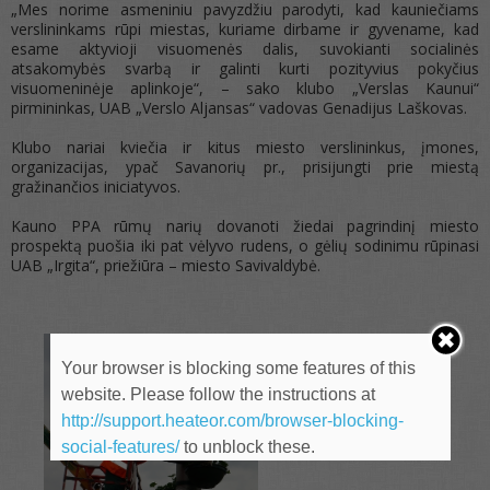
„Mes norime asmeniniu pavyzdžiu parodyti, kad kauniečiams
verslininkams rūpi miestas, kuriame dirbame ir gyvename, kad
esame aktyvioji visuomenės dalis, suvokianti socialinės
atsakomybės svarbą ir galinti kurti pozityvius pokyčius
visuomeninėje aplinkoje“, – sako klubo „Verslas Kaunui“
pirmininkas, UAB „Verslo Aljansas“ vadovas Genadijus Laškovas.
Klubo nariai kviečia ir kitus miesto verslininkus, įmones,
organizacijas, ypač Savanorių pr., prisijungti prie miestą
gražinančios iniciatyvos.
Kauno PPA rūmų narių dovanoti žiedai pagrindinį miesto
prospektą puošia iki pat vėlyvo rudens, o gėlių sodinimu rūpinasi
UAB „Irgita“, priežiūra – miesto Savivaldybė.
Your browser is blocking some features of this
website. Please follow the instructions at
http://support.heateor.com/browser-blocking-
social-features/
to unblock these.