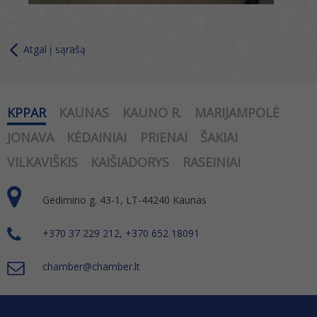
Atgal į sąrašą
KPPAR
KAUNAS
KAUNO R.
MARIJAMPOLĖ
JONAVA
KĖDAINIAI
PRIENAI
ŠAKIAI
VILKAVIŠKIS
KAIŠIADORYS
RASEINIAI
Gedimino g. 43-1, LT-44240 Kaunas
+370 37 229 212, +370 652 18091
chamber@chamber.lt