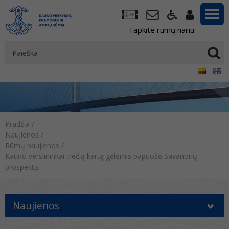
Tapkite rūmų nariu
Pradžia
/
Naujienos
/
Rūmų naujienos
/
Kauno verslininkai trečią kartą gėlėmis papuošė Savanorių
prospektą
Naujienos