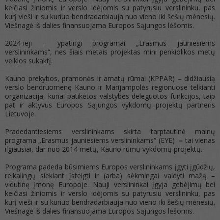
keičiasi žiniomis ir verslo idėjomis su patyrusiu verslininku, pas
kurį vieši ir su kuriuo bendradarbiauja nuo vieno iki šešių mėnesių.
Viešnagė iš dalies finansuojama Europos Sąjungos lėšomis.
2024-ieji – ypatingi programai „Erasmus jauniesiems
verslininkams“, nes šiais metais projektas mini penkiolikos metų
veiklos sukaktį.
Kauno prekybos, pramonės ir amatų rūmai (KPPAR) – didžiausią
verslo bendruomenę Kauno ir Marijampolės regionuose telkianti
organizacija, kuriai patikėtos valstybės deleguotos funkcijos, taip
pat ir aktyvus Europos Sąjungos vykdomų projektų partneris
Lietuvoje.
Pradedantiesiems verslininkams skirta tarptautinė mainų
programa „Erasmus jauniesiems verslininkams“ (EYE)
–
tai vienas
ilgiausiai, dar nuo 2014 metų, Kauno rūmų vykdomų projektų.
Programa padeda būsimiems Europos verslininkams įgyti įgūdžių,
reikalingų siekiant įsteigti ir (arba) sėkmingai valdyti mažą –
vidutinę įmonę Europoje. Nauji verslininkai įgyja gebėjimų bei
keičiasi žiniomis ir verslo idėjomis su patyrusiu verslininku, pas
kurį vieši ir su kuriuo bendradarbiauja nuo vieno iki šešių mėnesių.
Viešnagė iš dalies finansuojama Europos Sąjungos lėšomis.