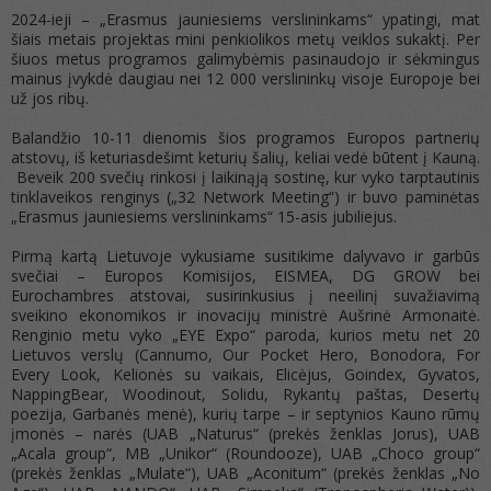
2024-ieji – „Erasmus jauniesiems verslininkams“ ypatingi, mat
šiais metais projektas mini penkiolikos metų veiklos sukaktį. Per
šiuos metus programos galimybėmis pasinaudojo ir sėkmingus
mainus įvykdė daugiau nei 12 000 verslininkų visoje Europoje bei
už jos ribų.
Balandžio 10-11 dienomis šios programos Europos partnerių
atstovų, iš keturiasdešimt keturių šalių, keliai vedė būtent į Kauną.
Beveik 200 svečių rinkosi į laikinąją sostinę, kur vyko tarptautinis
tinklaveikos renginys („32 Network Meeting“) ir buvo paminėtas
„Erasmus jauniesiems verslininkams“ 15-asis jubiliejus.
Pirmą kartą Lietuvoje vykusiame susitikime dalyvavo ir garbūs
svečiai – Europos Komisijos, EISMEA, DG GROW bei
Eurochambres atstovai, susirinkusius į neeilinį suvažiavimą
sveikino ekonomikos ir inovacijų ministrė Aušrinė Armonaitė.
Renginio metu vyko „EYE Expo“ paroda, kurios metu net 20
Lietuvos verslų (Cannumo, Our Pocket Hero, Bonodora, For
Every Look, Kelionės su vaikais, Elicėjus, Goindex, Gyvatos,
NappingBear, Woodinout, Solidu, Rykantų paštas, Desertų
poezija, Garbanės menė), kurių tarpe – ir septynios Kauno rūmų
įmonės – narės (UAB „Naturus“ (prekės ženklas Jorus), UAB
„Acala group“, MB „Unikor“ (Roundooze), UAB „Choco group“
(prekės ženklas „Mulate“), UAB „Aconitum“ (prekės ženklas „No