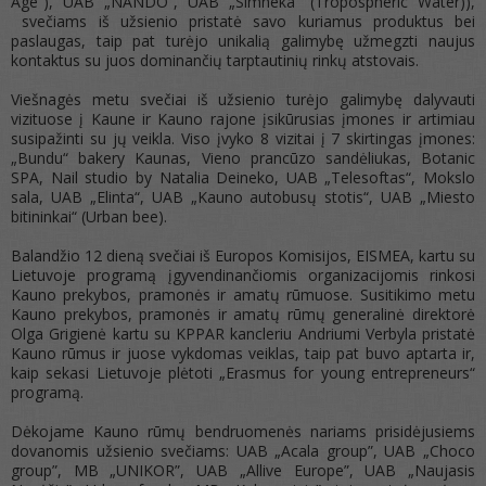
Age“), UAB „NANDO“, UAB „Simneka“ (Tropospheric Water)),
svečiams iš užsienio pristatė savo kuriamus produktus bei
paslaugas, taip pat turėjo unikalią galimybę užmegzti naujus
kontaktus su juos dominančių tarptautinių rinkų atstovais.
Viešnagės metu svečiai iš užsienio turėjo galimybę dalyvauti
vizituose į Kaune ir Kauno rajone įsikūrusias įmones ir artimiau
susipažinti su jų veikla. Viso įvyko 8 vizitai į 7 skirtingas įmones:
„Bundu“ bakery Kaunas, Vieno prancūzo sandėliukas, Botanic
SPA, Nail studio by Natalia Deineko, UAB „Telesoftas“, Mokslo
sala, UAB „Elinta“, UAB „Kauno autobusų stotis“, UAB „Miesto
bitininkai“ (Urban bee).
Balandžio 12 dieną svečiai iš Europos Komisijos, EISMEA, kartu su
Lietuvoje programą įgyvendinančiomis organizacijomis rinkosi
Kauno prekybos, pramonės ir amatų rūmuose. Susitikimo metu
Kauno prekybos, pramonės ir amatų rūmų generalinė direktorė
Olga Grigienė kartu su KPPAR kancleriu Andriumi Verbyla pristatė
Kauno rūmus ir juose vykdomas veiklas, taip pat buvo aptarta ir,
kaip sekasi Lietuvoje plėtoti „Erasmus for young entrepreneurs“
programą.
Dėkojame Kauno rūmų bendruomenės nariams prisidėjusiems
dovanomis užsienio svečiams: UAB „Acala group”, UAB „Choco
group”, MB „UNIKOR”, UAB „Allive Europe”, UAB „Naujasis