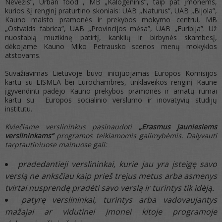
Nevėžis”, Urban food , MB „Kalogeninis”, taip pat įmonėms,
kurios šį renginį praturtino skoniais: UAB „Naturus”, UAB „Bijola”,
Kauno maisto pramonės ir prekybos mokymo centrui, MB
„Ostvalds fabrica”, UAB „Provincijos mėsa”, UAB „Euribija”. Už
nuostabią muzikinę patirtį, kanklių ir birbynės skambesį,
dėkojame Kauno Miko Petrausko scenos menų mokyklos
atstovams.
Suvažiavimas Lietuvoje buvo inicijuojamas Europos Komisijos
kartu su EISMEA bei Eurochambres, tinklaveikos renginį Kaune
įgyvendinti padėjo Kauno prekybos pramonės ir amatų rūmai
kartu su Europos socialinio verslumo ir inovatyvių studijų
institutu.
Kviečiame verslininkus pasinaudoti
„Erasmus jauniesiems
verslininkams“
programos teikiamomis galimybėmis. Dalyvauti
tarptautiniuose mainuose gali:
pradedantieji verslininkai, kurie jau yra įsteigę savo
verslą ne anksčiau kaip prieš trejus metus arba asmenys
tvirtai nusprendę pradėti savo verslą ir turintys tik idėją.
patyrę verslininkai, turintys arba vadovaujantys
mažajai ar vidutinei įmonei kitoje programoje