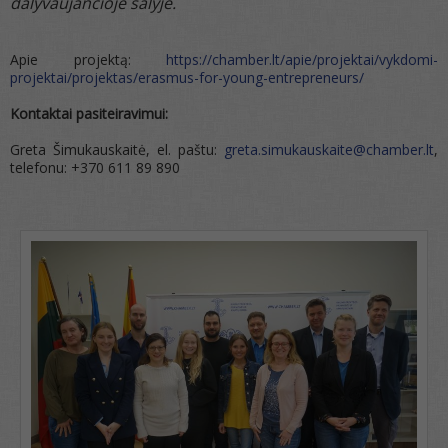
dalyvaujančioje šalyje.
Apie projektą:
https://chamber.lt/apie/projektai/vykdomi-
projektai/projektas/erasmus-for-young-entrepreneurs/
Kontaktai pasiteiravimui:
Greta Šimukauskaitė, el. paštu:
greta.simukauskaite@chamber.lt
,
telefonu: +370 611 89 890