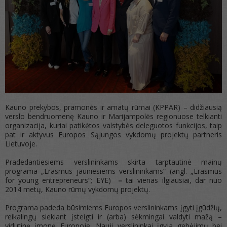
Kauno prekybos, pramonės ir amatų rūmai (KPPAR) – didžiausią
verslo bendruomenę Kauno ir Marijampolės regionuose telkianti
organizacija, kuriai patikėtos valstybės deleguotos funkcijos, taip
pat ir aktyvus Europos Sąjungos vykdomų projektų partneris
Lietuvoje.
Pradedantiesiems verslininkams skirta tarptautinė mainų
programa „Erasmus jauniesiems verslininkams“ (angl. „Erasmus
for young entrepreneurs“; EYE)
–
tai vienas ilgiausiai, dar nuo
2014 metų, Kauno rūmų vykdomų projektų.
Programa padeda būsimiems Europos verslininkams įgyti įgūdžių,
reikalingų siekiant įsteigti ir (arba) sėkmingai valdyti mažą –
vidutinę įmonę Europoje. Nauji verslininkai įgyja gebėjimų bei