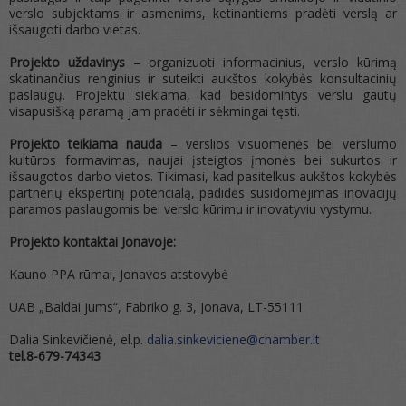
verslo subjektams ir asmenims, ketinantiems pradėti verslą ar
išsaugoti darbo vietas.
Projekto uždavinys –
organizuoti informacinius, verslo kūrimą
skatinančius renginius ir suteikti aukštos kokybės konsultacinių
paslaugų. Projektu siekiama, kad besidomintys verslu gautų
visapusišką paramą jam pradėti ir sėkmingai tęsti.
Projekto teikiama nauda
– verslios visuomenės bei verslumo
kultūros formavimas, naujai įsteigtos įmonės bei sukurtos ir
išsaugotos darbo vietos. Tikimasi, kad pasitelkus aukštos kokybės
partnerių ekspertinį potencialą, padidės susidomėjimas inovacijų
paramos paslaugomis bei verslo kūrimu ir inovatyviu vystymu.
Projekto kontaktai Jonavoje:
Kauno PPA rūmai, Jonavos atstovybė
UAB „Baldai jums“, Fabriko g. 3, Jonava, LT-55111
Dalia Sinkevičienė, el.p.
dalia.sinkeviciene@chamber.lt
tel.8-679-74343