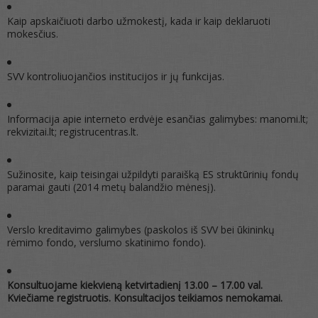
Kaip apskaičiuoti darbo užmokestį, kada ir kaip deklaruoti
mokesčius.
SVV kontroliuojančios institucijos ir jų funkcijas.
Informacija apie interneto erdvėje esančias galimybes: manomi.lt;
rekvizitai.lt; registrucentras.lt.
Sužinosite, kaip teisingai užpildyti paraišką ES struktūrinių fondų
paramai gauti (2014 metų balandžio mėnesį).
Verslo kreditavimo galimybes (paskolos iš SVV bei ūkininkų
rėmimo fondo, verslumo skatinimo fondo).
Konsultuojame kiekvieną ketvirtadienį 13.00 – 17.00 val.
Kviečiame registruotis. Konsultacijos teikiamos nemokamai.