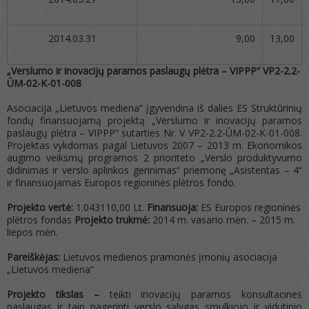
2014.03.31
9,00
13,00
„V
erslumo ir inovacijų paramos paslaugų plėtra – VIPPP“ VP2-2.2-
ŪM-02-K-01-008
Asociacija „Lietuvos mediena“ įgyvendina iš dalies ES Struktūrinių
fondų finansuojamą projektą „Verslumo ir inovacijų paramos
paslaugų plėtra – VIPPP“ sutarties Nr. V VP2-2.2-ŪM-02-K-01-008.
Projektas vykdomas pagal Lietuvos 2007 – 2013 m. Ekonomikos
augimo veiksmų programos 2 prioriteto „Verslo produktyvumo
didinimas ir verslo aplinkos gerinimas“ priemonę „Asistentas – 4“
ir finansuojamas Europos regioninės plėtros fondo.
Projekto vertė:
1.043110,00 Lt.
Finansuoja:
ES
Europos regioninės
plėtros fondas
Projekto trukmė:
2014 m. vasario mėn. – 2015 m.
liepos mėn.
Pareiškėjas:
Lietuvos medienos pramonės įmonių asociacija
„Lietuvos mediena“
Projekto tikslas –
teikti inovacijų paramos konsultacines
paslaugas ir taip pagerinti verslo sąlygas smulkiojo ir vidutinio