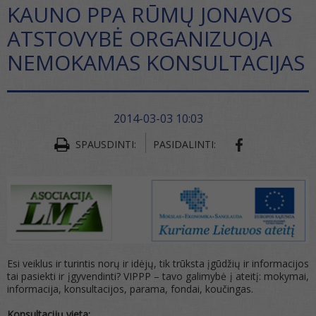
KAUNO PPA RŪMŲ JONAVOS
ATSTOVYBĖ ORGANIZUOJA
NEMOKAMAS KONSULTACIJAS
2014-03-03 10:03
SHARE ON FA
SPAUSDINTI:
PASIDALINTI:
Esi veiklus ir turintis norų ir idėjų, tik trūksta įgūdžių ir informacijos
tai pasiekti ir įgyvendinti? VIPPP – tavo galimybė į ateitį: mokymai,
informacija, konsultacijos, parama, fondai, koučingas.
Konsultacijų vieta: