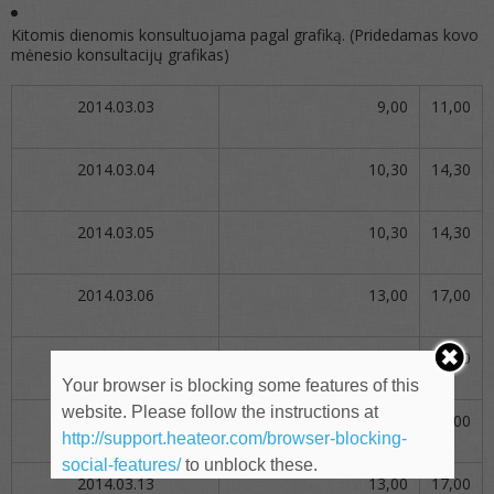
Kitomis dienomis konsultuojama pagal grafiką. (Pridedamas kovo
mėnesio konsultacijų grafikas)
2014.03.03
9,00
11,00
2014.03.04
10,30
14,30
2014.03.05
10,30
14,30
2014.03.06
13,00
17,00
2014.03.07
10,30
14,30
Your browser is blocking some features of this
website. Please follow the instructions at
2014.03.12
13,00
17,00
http://support.heateor.com/browser-blocking-
social-features/
to unblock these.
2014.03.13
13,00
17,00