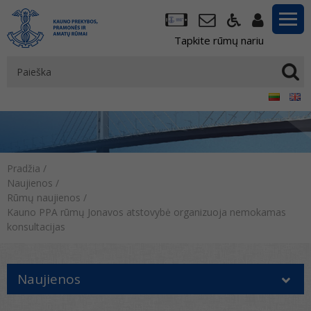
Tapkite rūmų nariu
Pradžia
/
Naujienos
/
Rūmų naujienos
/
Kauno PPA rūmų Jonavos atstovybė organizuoja nemokamas
konsultacijas
Naujienos