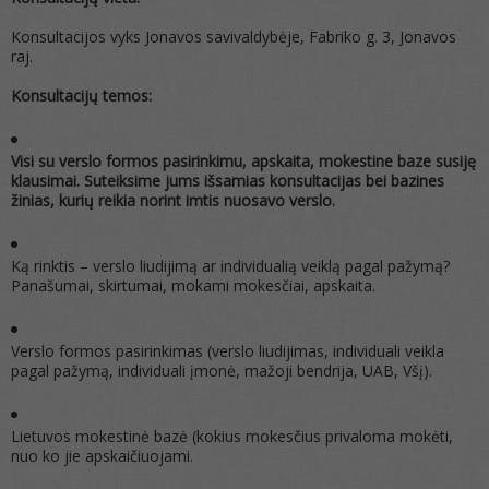
Konsultacijos vyks Jonavos savivaldybėje, Fabriko g. 3, Jonavos
raj.
Konsultacijų temos:
Visi su verslo formos pasirinkimu, apskaita, mokestine baze susiję
klausimai. Suteiksime jums išsamias konsultacijas bei bazines
žinias, kurių reikia norint imtis nuosavo verslo.
Ką rinktis – verslo liudijimą ar individualią veiklą pagal pažymą?
Panašumai, skirtumai, mokami mokesčiai, apskaita.
Verslo formos pasirinkimas (verslo liudijimas, individuali veikla
pagal pažymą, individuali įmonė, mažoji bendrija, UAB, Všį).
Lietuvos mokestinė bazė (kokius mokesčius privaloma mokėti,
nuo ko jie apskaičiuojami.