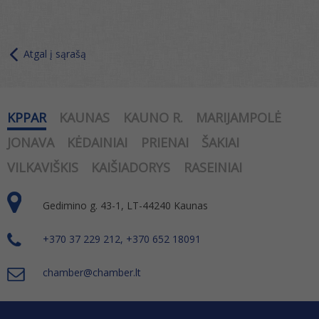
Atgal į sąrašą
KPPAR
KAUNAS
KAUNO R.
MARIJAMPOLĖ
JONAVA
KĖDAINIAI
PRIENAI
ŠAKIAI
VILKAVIŠKIS
KAIŠIADORYS
RASEINIAI
Gedimino g. 43-1, LT-44240 Kaunas
+370 37 229 212, +370 652 18091
chamber@chamber.lt