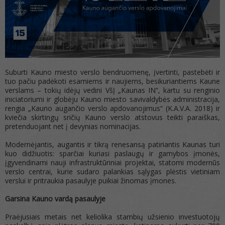
Suburti Kauno miesto verslo bendruomenę, įvertinti, pastebėti ir
tuo pačiu padėkoti esamiems ir naujiems, besikuriantiems Kaune
verslams – tokių idėjų vedini VšĮ „Kaunas IN“, kartu su renginio
iniciatoriumi ir globėju Kauno miesto savivaldybės administracija,
rengia „Kauno augančio verslo apdovanojimus“ (K.A.V.A. 2018) ir
kviečia skirtingų sričių Kauno verslo atstovus teikti paraiškas,
pretenduojant net į devynias nominacijas.
Modernėjantis, augantis ir tikrą renesansą patiriantis Kaunas turi
kuo didžiuotis: sparčiai kuriasi paslaugų ir gamybos įmonės,
įgyvendinami nauji infrastruktūriniai projektai, statomi modernūs
verslo centrai, kurie sudaro palankias sąlygas plėstis vietiniam
verslui ir pritraukia pasaulyje puikiai žinomas įmones.
Garsina Kauno vardą pasaulyje
Praėjusiais metais net keliolika stambių užsienio investuotojų