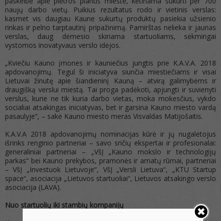
paskelbė apie plėtros planus mieste, ketinama sukurti per 700
naujų darbo vietų. Puikius rezultatus rodo ir vietinis verslas:
kasmet vis daugiau Kaune sukurtų produktų pasiekia užsienio
rinkas ir pelno tarptautinį pripažinimą. Pamirštas nelieka ir jaunas
verslas, daug dėmesio skiriama startuoliams, sėkmingai
vystomos inovatyvaus verslo idėjos.
„Kviečiu Kauno įmones ir kauniečius jungtis prie K.A.V.A. 2018
apdovanojimų. Tegul ši iniciatyva siunčia miestiečiams ir visai
Lietuvai žinutę apie šiandieninį Kauną – atvirą galimybėms ir
draugišką verslui miestą. Tai proga padėkoti, apjungti ir suvienyti
verslus, kurie ne tik kuria darbo vietas, moka mokesčius, vykdo
socialiai atsakingas iniciatyvas, bet ir garsina Kauno miesto vardą
pasaulyje“, – sakė Kauno miesto meras Visvaldas Matijošaitis.
K.A.V.A 2018 apdovanojimų nominacijas kūrė ir jų nugalėtojus
išrinks renginio partneriai – savo sričių ekspertai ir profesionalai:
generaliniai partneriai – „VšĮ „Kauno mokslo ir technologijų
parkas“ bei Kauno prekybos, pramonės ir amatų rūmai, partneriai
– VšĮ „Investuok Lietuvoje“, VšĮ „Versli Lietuva“, „KTU Startup
space“, asociacija „Lietuvos startuoliai“, Lietuvos atsakingo verslo
asociacija (LAVA).
Nuo startuolių iki stambių kompanijų