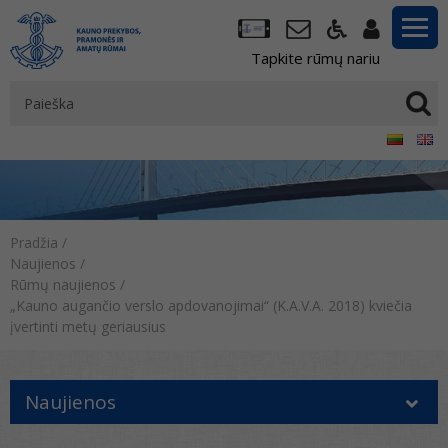
Tapkite rūmų nariu
Pradžia
/
Naujienos
/
Rūmų naujienos
/
„Kauno augančio verslo apdovanojimai“ (K.A.V.A. 2018) kviečia
įvertinti metų geriausius
Naujienos