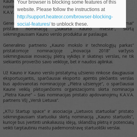
Kauno verslo įmonės bus apdovanotos net devyniose
Your browser is blocking some features of this
nominacijose, kurių kiekviena sukurta bendradarbiaujant su
website. Please follow the instructions at
K.A.V.A. 2018 apdovanojimų partneriais.
http://support.heateor.com/browser-blocking-
Generalinis partneris „Kauno prekybos, pramonės ir amatų rūmai“
social-features/
to unblock these.
pristato nominaciją „Sukurta Kauno mieste“, skirtą
sėkmingiausiam Kauno verslo produktui ar paslaugai.
Generalinio partnerio „Kauno mokslo ir technologijų parkas“
pristatomoje nominacijoje „Inovacija 2018“ varžysis
sėkmingiausiai inovacijų plėtrą vykdęs ir skatinęs verslas, ne tik
siekiantis proveržio savo veikloje, bet ir naudos aplinkai.
Už Kauno ir Kauno verslo pristatymą užsienio rinkose daugiausiai
eksportuojantis, sparčiausiai eksporto apimtis plečiantis verslas
bus apdovanotas nominacijoje „Plėtra užsienyje“, o sparčiausiai
Kaune veiklą plėtojančioms organizacijoms skirta nominacija
„Plėtra Kaune“ – šias nominacijas pristato apdovanojimų K.A.V.A.
partneris VšĮ „Versli Lietuva“.
„KTU Startup space“ ir asociacija „Lietuvos startuoliai“ pristato
sėkmingiausiam startuoliui skirtą nominaciją „Kauno startuolis“,
kurioje bus įvertinti unikaliausią idėją, sklandžią plėtrą ir potencialą
veikti tarptautiniu mastu pademonstravę startuoliški verslai.