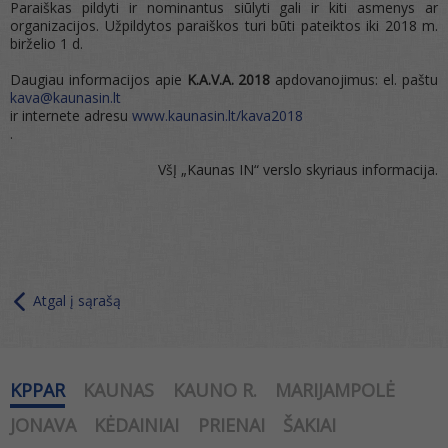
Paraiškas pildyti ir nominantus siūlyti gali ir kiti asmenys ar
organizacijos. Užpildytos paraiškos turi būti pateiktos iki 2018 m.
birželio 1 d.
Daugiau informacijos apie
K.A.V.A. 2018
apdovanojimus: el. paštu
kava@kaunasin.lt
ir internete adresu
www.kaunasin.lt/kava2018
.
VšĮ „Kaunas IN“ verslo skyriaus informacija.
Atgal į sąrašą
KPPAR
KAUNAS
KAUNO R.
MARIJAMPOLĖ
JONAVA
KĖDAINIAI
PRIENAI
ŠAKIAI