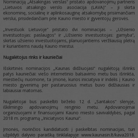
Nominaciją „Atsakingas verslas“ pristato apdovanojimų partneris
„Lietuvos atsakingo verslo asociacija (LAVA)“ – ji skirta
ekonominę, socialinę ir aplinkosauginę atsakomybę prisiimančiam
verslui, prisidedančiam prie Kauno miesto ir gyventojų gerovės.
„Investuok Lietuvoje“ pristato dvi nominacijas – „Užsienio
investuotojas: paslaugos“ ir „Užsienio investuotojas: gamyba“,
skirtas užsienio investuotojams, planuojantiems veržliausią plėtrą
ir kuriantiems naudą Kauno miestui.
Nugalėtojus rinks ir kauniečiai
Išskirtinės nominacijos „Kaunas didžiuojasi“ nugalėtoją išrinks
patys kauniečiai: viešo internetinio balsavimo metu bus išrinkta,
miestiečių nuomone, ta įmonė, kurios iniciatyva ir indėlis į Kauno
miesto gyvenimą per pastaruosius metus buvo didžiausias ir
labiausiai matomas.
Nugalėtojai bus paskelbti birželio 12 d. „Santakos“ slėnyje,
iškilmingo apdovanojimų renginio metu. Apdovanojimai
organizuojami ir finansuojami Kauno miesto savivaldybės, pagal
2018 m. programą „Iniciatyvos Kaunui“.
Įmonės, norinčios kandidatuoti į paskelbtas nominacijas, turi
užpildyti dalyvio paraišką tinklalapyje www.kaunasin.lt/kava2018.