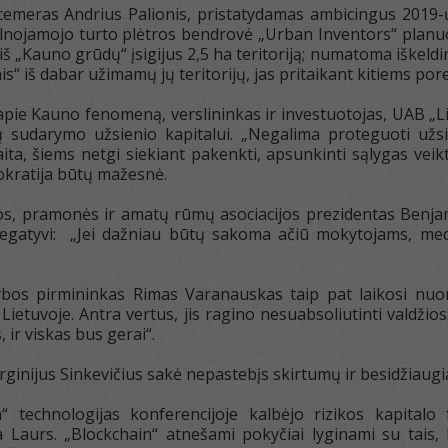
cemeras Andrius Palionis, pristatydamas ambicingus 2019-
ilnojamojo turto plėtros bendrovė „Urban Inventors“ planuoj
iš „Kauno grūdų“ įsigijus 2,5 ha teritoriją; numatoma iškel
s“ iš dabar užimamų jų teritorijų, jas pritaikant kitiems por
ie Kauno fenomeną, verslininkas ir investuotojas, UAB „L
gų sudarymo užsienio kapitalui. „Negalima proteguoti užs
ita, šiems netgi siekiant pakenkti, apsunkinti sąlygas veikt
rokratija būtų mažesnė.
s, pramonės ir amatų rūmų asociacijos prezidentas Benjami
negatyvi: „Jei dažniau būtų sakoma ačiū mokytojams, me
ybos pirmininkas Rimas Varanauskas taip pat laikosi nuom
Lietuvoje. Antra vertus, jis ragino nesuabsoliutinti valdžios
 ir viskas bus gerai“.
rginijus Sinkevičius sakė nepastebįs skirtumų ir besidžiaugią
n“ technologijas konferencijoje kalbėjo rizikos kapitalo
ja Laurs. „Blockchain“ atnešami pokyčiai lyginami su tais