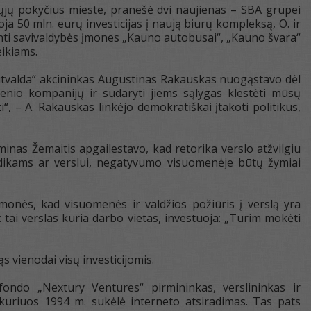
ųjų pokyčius mieste, pranešė dvi naujienas – SBA grupei
a 50 mln. eurų investicijas į naują biurų kompleksą, O. ir
dinti savivaldybės įmones „Kauno autobusai“, „Kauno švara“
eikiams.
itvalda“ akcininkas Augustinas Rakauskas nuogąstavo dėl
ienio kompanijų ir sudaryti jiems sąlygas klestėti mūsų
i“, – A. Rakauskas linkėjo demokratiškai įtakoti politikus,
nas Žemaitis apgailestavo, kad retorika verslo atžvilgiu
dikams ar verslui, negatyvumo visuomenėje būtų žymiai
onės, kad visuomenės ir valdžios požiūris į verslą yra
: tai verslas kuria darbo vietas, investuoja: „Turim mokėti
s vienodai visų investicijomis.
 fondo „Nextury Ventures“ pirmininkas, verslininkas ir
, kuriuos 1994 m. sukėlė interneto atsiradimas. Tas pats