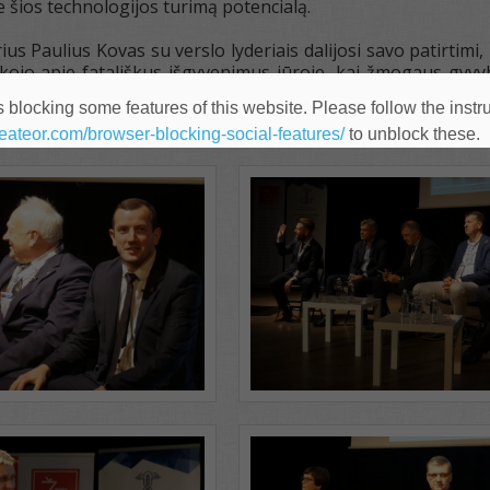
e šios technologijos turimą potencialą.
ius Paulius Kovas su verslo lyderiais dalijosi savo patirtimi,
akojo apie fatališkus išgyvenimus jūroje, kai žmogaus gyvyb
“ kuriamą džiaugsmą.
 blocking some features of this website. Please follow the instru
heateor.com/browser-blocking-social-features/
to unblock these.