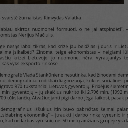
 svarstė žurnalistas Rimvydas Valatka.
labiau skirtos nuomonei formuoti, o ne jai atspindėti“, 
omistas Nerijus Mačiulis.
ė nesąs labai tikras, kad krizė jau beldžiasi į duris ir Li
alima įsikalbėti? Žinoma, teigė ekonomistas – neigiami lūkes
asčių krizei Lietuvoje, jo nuomone, nėra. Vyraujantys teig
, kas vyks eksporto rinkose.
emografė Vlada Stankūnienė nesutinka, kad žinodami demog
gimu, demografiniai rodikliai diagnozuoja, kokios socialinės 
ravo 970 tūkstančiai Lietuvos gyventojų. Pridėjus šiemetiniu
 mln. gyventojų – jų skaičius nukrito iki 2,796 mln. (1992 m.
00 tūkstančių. Atvažiuojanti pigi darbo jėga taikosi, pasak p
e demografinius iššūkius itin buvo pabrėžtas šeimai pal
i „sidabrinę ekonomiką“ – įtraukti į darbo rinką vyresnio i
au, kad nedarbas vyresnių nei 50 metų amžiaus grupėje yra la