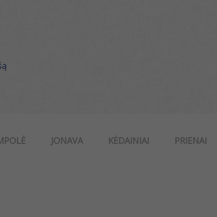
šą
MPOLĖ
JONAVA
KĖDAINIAI
PRIENAI