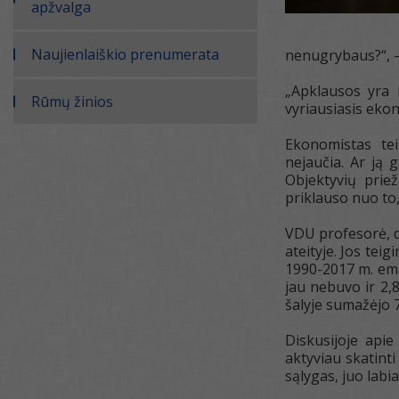
apžvalga
Naujienlaiškio prenumerata
nenugrybaus?“, –
„Apklausos yra 
Rūmų žinios
vyriausiasis ekon
Ekonomistas teig
nejaučia. Ar ją g
Objektyvių priež
priklauso nuo to
VDU profesorė, d
ateityje. Jos tei
1990-2017 m. emig
jau nebuvo ir 2,8
šalyje sumažėjo 7
Diskusijoje api
aktyviau skatint
sąlygas, juo labi