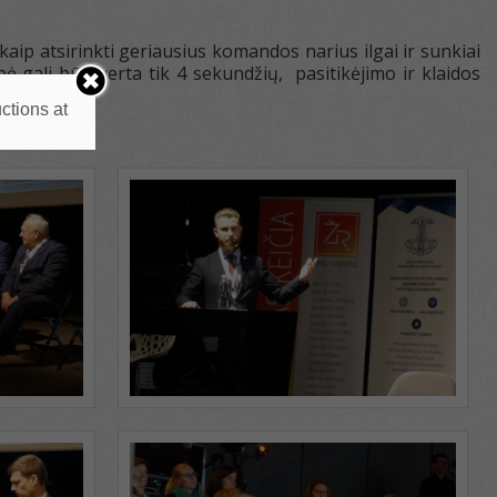
 kaip atsirinkti geriausius komandos narius ilgai ir sunkiai
ė gali būti verta tik 4 sekundžių, pasitikėjimo ir klaidos
ctions at