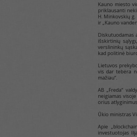
Kauno miesto vi
priklausanti nek
H. Minkovskių g. 
ir „Kauno vandeni
Diskutuodamas ap
išskirtinių sąly
verslininkų sąska
kad politinė biu
Lietuvos prekybo
vis dar tebėra 
mažiau“.
AB „Freda“ vald
neigiamas visoje 
orius atlyginimus,
Ūkio ministras Vi
Apie „blockchai
investuotojas Il