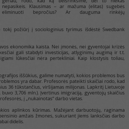
geriau, rodo, kad ką beišrinksime, dėl to niekas
nepasikeis. Klausimas – ar mažuma (elitas) sugebės
eliminuoti bepročius? Ar dauguma rinkėjų
– tokį požiūrį į sociologinius tyrimus išdėstė Swedbank
etuvos ekonomika kaista. Nei įmonės, nei gyventojai krizės
čiai gali stabdyti investicijas, atlyginimų augimą ir t.t.
iami lūkesčiai nėra pertekliniai. Kaip klostysis toliau,
rafijos iššūkius, galime numatyti, kokios problemos bus
problemos yra dabar. Profesorės pateikti skaičiai rodo, kad
s 36 tūkstančius, viršijamas milijonas. Lapkritį Lietuvoje
 buvo 3,706 mln.). Įvertinus imigraciją, gyventojų skaičius
rofesorės, į „nukainotas“ darbo vietas.
ankios aplinkos kūrimas. Mažėjant darbuotojų, raginama
r pensinio amžais žmones, sukuriant jiems lanksčias darbo
bai didelis.