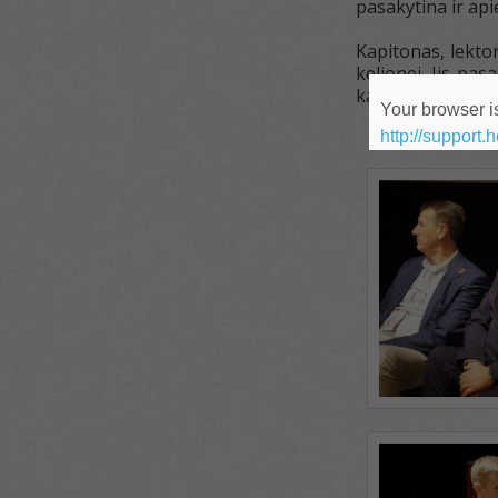
pasakytina ir api
Kapitonas, lektor
kelionei. Jis pas
kainą, „iš nieko
Your browser is
http://support.