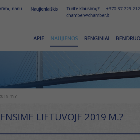
 rūmų nariu
Turite klausimų?
+370 37 229 212
Naujienlaiškis
chamber@chamber.lt
APIE
NAUJIENOS
RENGINIAI
BENDRU
2019 m.?
ENSIME LIETUVOJE 2019 M.?