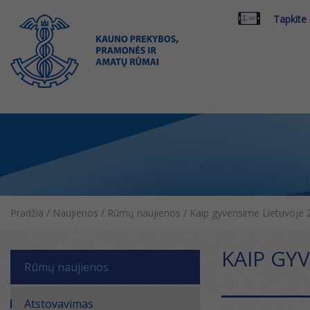
Tapkite
Pradžia
/
Naujienos
/
Rūmų naujienos
/
Kaip gyvensime Lietuvoje 
KAIP GYV
Rūmų naujienos
Atstovavimas