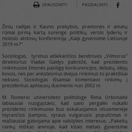
SPAUSDINTI:
PASIDALINTI:
SHAR
Žinių radijas ir Kauno prekybos, pramonės ir amatų
rūmai pirmą kartą surengė politikų, verslo lyderių ir
mokslo atstovų konferenciją „Kaip gyvensime Lietuvoje
2019 m.?“
Sociologas, tyrimus atliekančios bendrovės „Vilmorus“
direktorius Vladas Gaidys pabrėžė, kad prezidento
rinkimuose žmonės pasiilgę konkurencijos, debatų, idėjų
kovos, nes per ankstesnius dvejus rinkimus to praktiškai
nebuvo. Sociologas išsamiai komentavo rinkimų į
prezidentus apklausų duomenis nuo 2002 m.
M. Romerio universiteto politologė Rima Urbonaitė
labiausiai nuogąstavo, kad savo pergalei nukalti
prezidento rinkimuose bus eskaluojamos visuomenėje
tvyrančios įtampos, vyraus vulgarusis populizmas ir
mažiausiai galvojama apie valstybės interesus. „Pakeltų
rankų miškas arenoje, kad kitais metais gyvensime