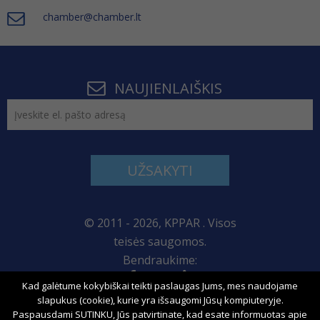
chamber@chamber.lt
NAUJIENLAIŠKIS
UŽSAKYTI
© 2011 - 2026, KPPAR . Visos
teisės saugomos.
Bendraukime:
Kad galėtume kokybiškai teikti paslaugas Jums, mes naudojame
Svetainės žemėlapis
slapukus (cookie), kurie yra išsaugomi Jūsų kompiuteryje.
Paspausdami SUTINKU, Jūs patvirtinate, kad esate informuotas apie