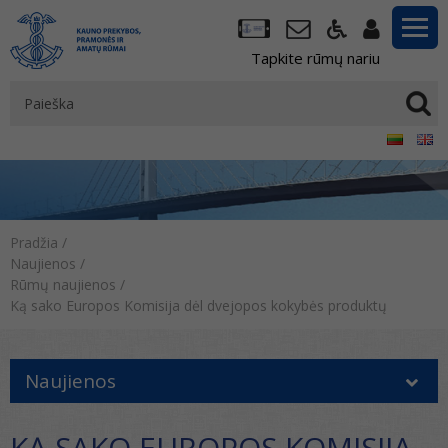
Tapkite rūmų nariu
Pradžia
/
Naujienos
/
Rūmų naujienos
/
Ką sako Europos Komisija dėl dvejopos kokybės produktų
Naujienos
KĄ SAKO EUROPOS KOMISIJA