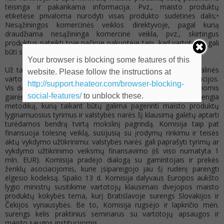
teisinga ir pakankama informacija. Pvz., maisto produktų
etiketėse privaloma nurodyti visas produkto sudėtines dalis;•
Nesąžiningos komercinės veiklos direktyvoje
, pagal kurią
draudžiama nesąžininga komercinė veikla, pvz., skirtingus
produktus pateikti toje pačioje pakuotėje taip, kad vartotojas gali
būti suklaidintas.
Your browser is blocking some features of this
Už tai, kad įmonės laikytųsi ES teisės aktų, atsako nacionalinės
website. Please follow the instructions at
vartotojų apsaugos ir už maisto produktus atsakingos institucijos.
http://support.heateor.com/browser-blocking-
Vis dėlto Europos Komisija yra įsipareigojusi joms padėti šiomis
social-features/
to unblock these.
gairėmis ir kitomis priemonėmis. Komisija šiuo metu rengia
metodiką, kurią taikant būtų galima pagerinti maisto produktų
lyginamuosius tyrimus ir valstybės narės šį klausimą galėtų aptarti
turėdamos bendrą tvirtą mokslinį pagrindą. Komisija taip pat
finansuoja tolesnę veiklą, susijusią su įrodymų rinkimu ir teisės
aktų vykdymo užtikrinimu: valstybės narės gali paprašyti tyrimų ar
vykdymo užtikrinimo veiksmų finansavimo (iš viso numatyta 1
mln. EUR). Komisija pradėjo dialogą su gamintojais ir prekės
ženklų asociacijomis, kurie įsipareigojo jau šį rudenį parengti
elgesio kodeksą. Spalio 13 d. Komisija dalyvaus Europos aukšto
lygio ministrų susitikime vartotojų klausimais dvejopos maisto
produktų kokybės tema, kurį Bratislavoje surengs Slovakijos ir
Čekijos vyriausybės. Be to, Komisija rugsėjo ir lapkričio mėn.
surengs kelis praktinius seminarus su vartotojų apsaugos ir
maisto saugos institucijomis.