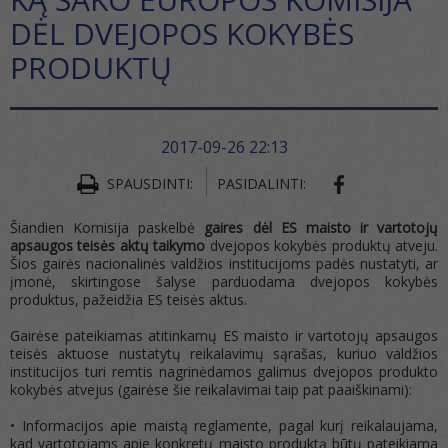
DĖL DVEJOPOS KOKYBĖS
PRODUKTŲ
2017-09-26 22:13
SHARE ON FA
SPAUSDINTI:
PASIDALINTI:
Šiandien Komisija paskelbė
gaires dėl ES maisto ir vartotojų
apsaugos teisės aktų taikymo
dvejopos kokybės produktų atveju.
Šios gairės nacionalinės valdžios institucijoms padės nustatyti, ar
įmonė, skirtingose šalyse parduodama dvejopos kokybės
produktus, pažeidžia ES teisės aktus.
Gairėse pateikiamas atitinkamų ES maisto ir vartotojų apsaugos
teisės aktuose nustatytų reikalavimų sąrašas, kuriuo valdžios
institucijos turi remtis nagrinėdamos galimus dvejopos produkto
kokybės atvejus (gairėse šie reikalavimai taip pat paaiškinami):
•
Informacijos apie maistą reglamente
, pagal kurį reikalaujama,
kad vartotojams apie konkretų maisto produktą būtų pateikiama