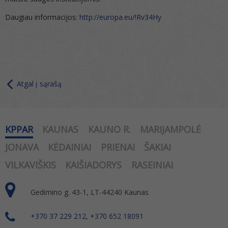
Daugiau informacijos:
http://europa.eu/!Rv34Hy
Atgal į sąrašą
KPPAR
KAUNAS
KAUNO R.
MARIJAMPOLĖ
JONAVA
KĖDAINIAI
PRIENAI
ŠAKIAI
VILKAVIŠKIS
KAIŠIADORYS
RASEINIAI
Gedimino g. 43-1, LT-44240 Kaunas
+370 37 229 212, +370 652 18091