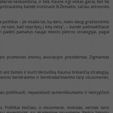
ieriai neskambina, ir tiek. Kaune irgi viskas gerai, bet tie
 pritraukimą bandė ironizuoti B.Žemaitis, tačiau aštresnės
a politikai – jie visada tai, ką daro, mato daug gražesnėmis
ra ne tam, kad neprilytų į kitą vietą“, – bandė pašmaikštauti
ri padėti pamatus naujai miesto plėtros strategijai, pagal
ijos pramonės įmonių asociacijos prezidentas Zigmantas
 ant žemės ir kurti tikrovišką Kaunui tinkančią strategiją.
ktyvesnio bendravimo ir bendradarbiavimo tarp visuomenės,
au politikuoti, nepasiduoti asmeniškumams ir netrypčioti
 Politikai keičiasi, o visuomenė, mokslas, verslas tarsi
tu su gyventojais, su akademine visuomene. Reikia žmonių