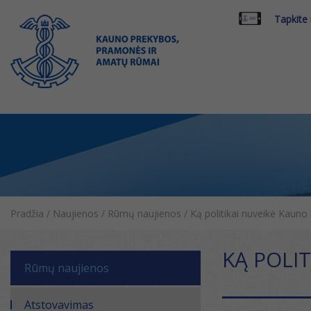
Tapkite
Pradžia
/
Naujienos
/
Rūmų naujienos
/
Ką politikai nuveikė Kauno 
KĄ POLI
Rūmų naujienos
Atstovavimas