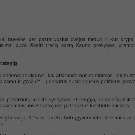
ikai nuveikė per pastaruosius dvejus metus ir kur kryps
ausimai buvo iškelti trečią kartą Kauno prekybos, pramo
rategiją
 kadencijos vidurys, kai atsiranda nusiraminimas, mieguistu
ip ramu ir gražu?“ – į debatus susirinkusius politikus pro
m. patvirtintą miesto vystymosi strategija, apimančią laiko
 akademinis, investuotojams patrauklus klestintis miestas.
dėstyta vizija 2015 m. turėtų būti įgyvendinta. Kiek mes pr
s.