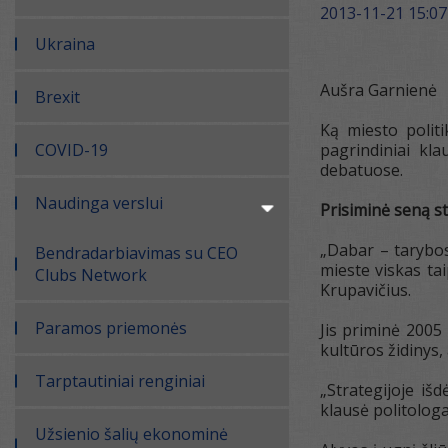
2013-11-21 15:07
Ukraina
Aušra Garnienė
Brexit
Ką miesto polit
COVID-19
pagrindiniai kl
debatuose.
Naudinga verslui
Prisiminė seną st
„Dabar – tarybos
Bendradarbiavimas su CEO
mieste viskas ta
Clubs Network
Krupavičius.
Paramos priemonės
Jis priminė 2005 
kultūros židinys,
Tarptautiniai renginiai
„Strategijoje iš
klausė politologa
Užsienio šalių ekonominė