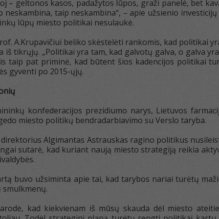
noj – geltonos kasos, padažytos lūpos, graži panelė, bet kaval
p neskambina, taip neskambina“, – apie užsienio investicijų
ininkų lūpų miesto politikai nesulaukė.
of. A.Krupavičiui beliko skėstelėti rankomis, kad politikai yr
a iš tikrųjų. „Politikai yra tam, kad galvotų galva, o galva y
is taip pat priminė, kad būtent šios kadencijos politikai tu
ės gyventi po 2015-ųjų.
monių
ininkų konfederacijos prezidiumo narys, Lietuvos farmac
gedo miesto politikų bendradarbiavimo su Verslo taryba.
direktorius Algimantas Astrauskas ragino politikus nusileisti
ningai sutarė, kad kuriant naują miesto strategiją reikia a
ivaldybės.
tą buvo užsiminta apie tai, kad tarybos nariai turėtų maži
ų smulkmenų.
parodė, kad kiekvienam iš mūsų skauda dėl miesto ateities.
toliau. Todėl strateginį planą turėtų rengti politikai kar