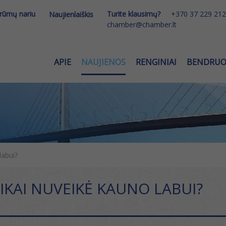
 rūmų nariu
Turite klausimų?
+370 37 229 212
Naujienlaiškis
chamber@chamber.lt
APIE
NAUJIENOS
RENGINIAI
BENDRU
labui?
TIKAI NUVEIKĖ KAUNO LABUI?