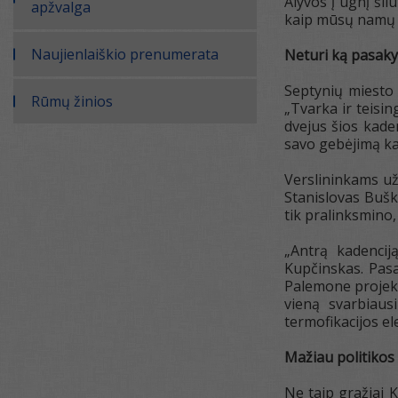
Alyvos į ugnį šl
apžvalga
kaip mūsų namų la
Naujienlaiškio prenumerata
Neturi ką pasaky
Septynių miesto 
Rūmų žinios
„Tvarka ir teisi
dvejus šios kaden
savo gebėjimą kal
Verslininkams už
Stanislovas Bušk
tik pralinksmino,
„Antrą kadencij
Kupčinskas. Pasa
Palemone projekt
vieną svarbiaus
termofikacijos el
Mažiau politikos
Ne taip gražiai K