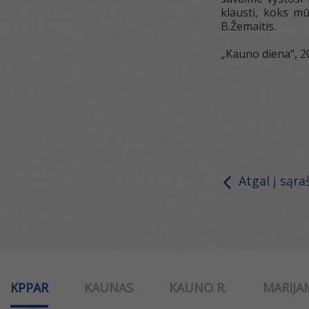
klausti, koks m
B.Žemaitis.
„Kauno diena“, 2
Atgal į sąra
KPPAR
KAUNAS
KAUNO R.
MARIJA