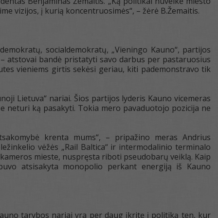
dentas Benjaminas Žemaitis. „Ką politikai nuveikė miesto
me vizijos, į kurią koncentruosimės“, – žėrė B.Žemaitis.
 demokratų, socialdemokratų, „Vieningo Kauno“, partijos
 – atstovai bandė pristatyti savo darbus per pastaruosius
nutes vieniems girtis sekėsi geriau, kiti pademonstravo tik
oji Lietuva“ nariai. Šios partijos lyderis Kauno vicemeras
se neturi ką pasakyti. Tokia mero pavaduotojo pozicija ne
r atsakomybė krenta mums“, – pripažino meras Andrius
ežinkelio vėžės „Rail Baltica“ ir intermodalinio terminalo
 kameros mieste, nuspręsta riboti pseudobarų veiklą. Kaip
d buvo atsisakyta monopolio perkant energiją iš Kauno
auno tarybos nariai yra per daug įkritę į politiką ten, kur