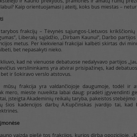
iūkštelėjo ir Kauno prekybos, pramonės ir amatų rūmų prezi
bui? Kaip orientuojamasi į ateitį, koks bus miestas – neturi
ti
tarybos frakcijų – Tėvynės sąjungos-Lietuvos krikščionių
ngumas“, Liberalų sąjūdžio, „Dirbam Kaunui“, Darbo partijos
cijos metus. Per kiekvienai frakcijai kalbėti skirtas dvi mi
bėti, bet nepasakyti nieko.
kliuvo, kad nė vienuose debatuose nedalyvavo partijos „Jaun
evičius verslininkams yra atvirai prisipažinęs, kad debatuo
 bet ir šokiravo verslo atstovus.
ą mūsų frakcija yra valdančiojoje daugumoje, todėl i
k mero, mieste nuveikta labai daug: pradėti įgyvendinti gel
ai, įsteigta Akademinių reikalų taryba, pakeistos stebėjimo
ių šios kadencijos darbų A.Kupčinskas įvardijo tai, ka
ektrinės.
 įmonėse
auno vaizdą piešė tos frakcijos, kurios dirba opozicijoje. „K