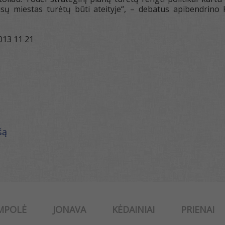
ūsų miestas turėtų būti ateityje“, – debatus apibendri
013 11 21
šą
MPOLĖ
JONAVA
KĖDAINIAI
PRIENAI