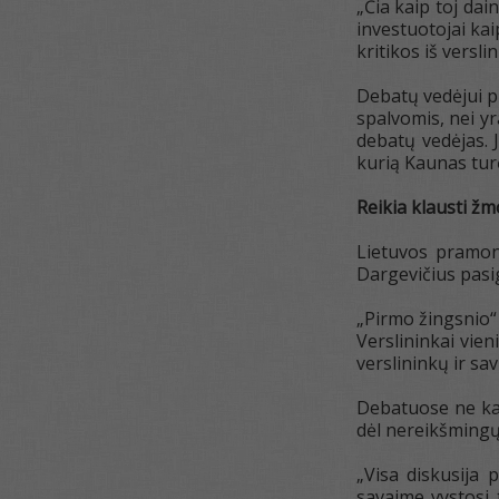
„Čia kaip toj dai
investuotojai kai
kritikos iš versl
Debatų vedėjui pr
spalvomis, nei yr
debatų vedėjas. J
kurią Kaunas tur
Reikia klausti ž
Lietuvos pramon
Dargevičius pasi
„Pirmo žingsnio“ 
Verslininkai vie
verslininkų ir sav
Debatuose ne kar
dėl nereikšming
„Visa diskusija 
savaime vystosi 