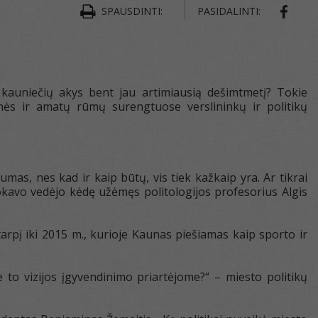
SHAR
SPAUSDINTI:
PASIDALINTI:
 kauniečių akys bent jau artimiausią dešimtmetį? Tokie
nės ir amatų rūmų surengtuose verslininkų ir politikų
mas, nes kad ir kaip būtų, vis tiek kažkaip yra. Ar tikrai
vokavo vedėjo kėdę užėmęs politologijos profesorius Algis
tarpį iki 2015 m., kurioje Kaunas piešiamas kaip sporto ir
ie to vizijos įgyvendinimo priartėjome?“ – miesto politikų