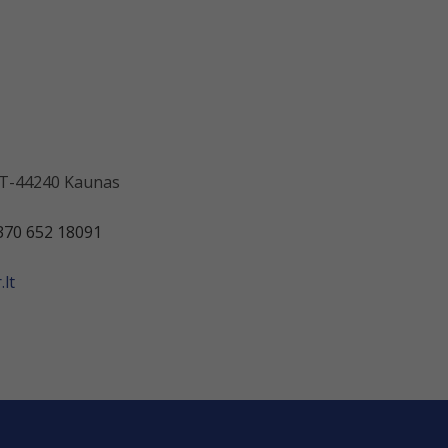
 LT-44240 Kaunas
370 652 18091
lt