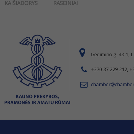
KAIŠIADORYS
RASEINIAI
Gedimino g. 43-1,
+370 37 229 212, +
chamber@chamber.