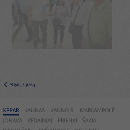
Atgal į sąrašą
KPPAR
KAUNAS
KAUNO R.
MARIJAMPOLĖ
JONAVA
KĖDAINIAI
PRIENAI
ŠAKIAI
VILKAVIŠKIS
KAIŠIADORYS
RASEINIAI