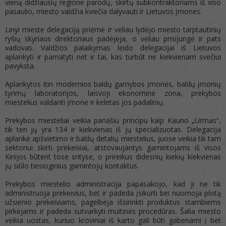
vieną didžiausių regione parodų, skirtų subkontraktoriams iš viso
pasaulio, miesto valdžia kviečia dalyvauti ir Lietuvos įmones.
Linyi mieste delegaciją priėmė ir vėliau lydėjo miesto tarptautinių
ryšių skyriaus direktoriaus padėjėja, o vėliau prisijungė ir pats
vadovas. Valdžios palaikymas leido delegacijai iš Lietuvos
aplankyti ir pamatyti net ir tai, kas turbūt ne kiekvienam svečiui
pavyksta.
Aplankytos itin modernios baldų gamybos įmonės, baldų įmonių
tyrimų laboratorijos, laisvoji ekonominė zona, prekybos
miestelius valdanti įmonė ir keletas jos padalinių.
Prekybos miesteliai veikia panašiu principu kaip Kauno „Urmas“,
tik ten jų yra 134 ir kiekvienas iš jų specializuotas. Delegacija
aplankė apšvietimo ir baldų detalių miestelius, juose veikia tik tam
sektoriui skirti prekeiviai, atstovaujantys gamintojams iš visos
Kinijos būtent tose srityse, o prireikus didesnių kiekių kiekvienas
jų siūlo tiesioginius gamintojų kontaktus.
Prekybos miestelio administracija papasakojo, kad ji ne tik
administruoja prekeivius, bet ir padeda įsikurti bei nuomoja plotą
užsienio prekeiviams, pagelbėja išsirinkti produktus stambiems
pirkėjams ir padeda sutvarkyti muitinės procedūras. Šalia miesto
veikia uostas, kuriuo kroviniai iš karto gali būti gabenami į bet