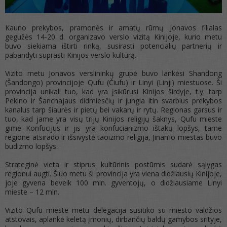
Kauno prekybos, pramonės ir amatų rūmų Jonavos filialas
gegužės 14-20 d. organizavo verslo vizitą Kinijoje, kurio metu
buvo siekiama ištirti rinką, susirasti potencialių partnerių ir
pabandyti suprasti Kinijos verslo kultūrą.
Vizito metu Jonavos verslininkų grupė buvo lankėsi Shandong
(Šandongo) provincijoje Qufu (Čiufu) ir Linyi (Linji) miestuose. Ši
provincija unikali tuo, kad yra įsikūrusi Kinijos širdyje, t.y. tarp
Pekino ir Šanchajaus didmiesčių ir jungia itin svarbius prekybos
kanalus tarp šiaurės ir pietų bei vakarų ir rytų. Regionas garsus ir
tuo, kad jame yra visų trijų Kinijos religijų šaknys, Qufu mieste
gimė Konfucijus ir jis yra konfucianizmo ištakų lopšys, tame
regione atsirado ir išsivystė taoizmo religija, Jinan‘io miestas buvo
budizmo lopšys.
Strateginė vieta ir stiprus kultūrinis postūmis sudarė sąlygas
regionui augti. Šiuo metu ši provincija yra viena didžiausių Kinijoje,
joje gyvena beveik 100 mln. gyventojų, o didžiausiame Linyi
mieste – 12 mln.
Vizito Qufu mieste metu delegacija susitiko su miesto valdžios
atstovais, aplankė keletą įmonių, dirbančių baldų gamybos srityje,