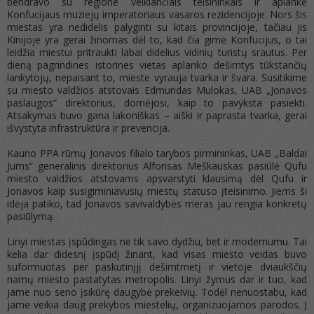
bendravo su regione veikiančiais teisininkais ir aplankė
Konfucijaus muziejų imperatoriaus vasaros rezidencijoje. Nors šis
miestas yra nedidelis palyginti su kitais provincijoje, tačiau jis
Kinijoje yra gerai žinomas dėl to, kad čia gimė Konfucijus, o tai
leidžia miestui pritraukti labai didelius vidinių turistų srautus. Per
dieną pagrindines istorines vietas aplanko dešimtys tūkstančių
lankytojų, nepaisant to, mieste vyrauja tvarka ir švara. Susitikime
su miesto valdžios atstovais Edmundas Mulokas, UAB „Jonavos
paslaugos“ direktorius, domėjosi, kaip to pavyksta pasiekti.
Atsakymas buvo gana lakoniškas – aiški ir paprasta tvarka, gerai
išvystyta infrastruktūra ir prevencija.
Kauno PPA rūmų Jonavos filialo tarybos pirmininkas, UAB „Baldai
Jums“ generalinis direktorius Alfonsas Meškauskas pasiūlė Qufu
miesto valdžios atstovams apsvarstyti klausimą dėl Qufu ir
Jonavos kaip susigiminiavusių miestų statuso įteisinimo. Jiems ši
idėja patiko, tad Jonavos savivaldybės meras jau rengia konkretų
pasiūlymą.
Linyi miestas įspūdingas ne tik savo dydžiu, bet ir modernumu. Tai
kelia dar didesnį įspūdį žinant, kad visas miesto veidas buvo
suformuotas per paskutinįjį dešimtmetį ir vietoje dviaukščių
namų miesto pastatytas metropolis. Linyi žymus dar ir tuo, kad
jame nuo seno įsikūrę daugybė prekeivių. Todėl nenuostabu, kad
jame veikia daug prekybos miestelių, organizuojamos parodos. Į