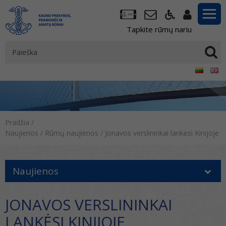
Tapkite rūmų nariu
Pradžia
/
Naujienos
/
Rūmų naujienos
/
Jonavos verslininkai lankėsi Kinijoje
Naujienos
JONAVOS VERSLININKAI
LANKĖSI KINIJOJE