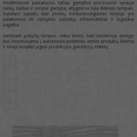
moderniuose pastatuose, tačiau gamybos procesuose vyrauja
rankų darbas ir serijinė gamyba, atlyginimai kyla dideliais tempais.
Susidaro įspūdis, kad įmonių konkurencingumas Kinijoje yra
palaikomas tik valstybės subsidijų infrastruktūrai ir logistikai
pagalba.
Įvertinant pokyčių tempus, reikia tikėtis, kad netolimoje ateityje
bus investuojama į aukštesnės pridėtinės vertės produktų kūrimą
ir Kinija nusiplėš pigios produkcijos gamintojų etiketę.