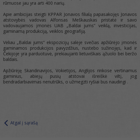
rūmuose jau yra arti 400 narių.
Apie ambicijas steigti KPPAR Jonavos filialą papasakojęs Jonavos
atstovybės vadovas Alfonsas Meškauskas pristatė ir savo
vadovaujamos įmonės UAB „Baldai jums“ veiklą, investicijas,
gaminamą produkciją, veiklos geografiją.
Vėliau „Baldai jums“ ekspozicijų salėje svečias apžiūrėjo įmonės
gaminamos produkcijos pavyzdžius, nustebo sužinojęs, kad ir
Čekijoje yra parduotuvė, prekiaujanti lietuviškais ąžuolo bei beržo
baldais.
Apžiūrėję Skandinavijos, Vokietijos, Anglijos rinkose vertinamus
gaminius, abiejų pusių atstovai išreiškė viltį, jog
bendradarbiavimas nenutrūks, o užmegzti ryšiai bus naudingi .
Atgal į sąrašą