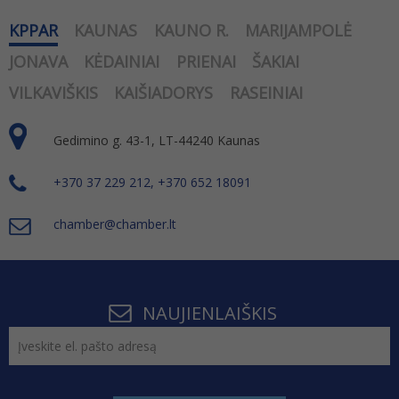
KPPAR
KAUNAS
KAUNO R.
MARIJAMPOLĖ
JONAVA
KĖDAINIAI
PRIENAI
ŠAKIAI
VILKAVIŠKIS
KAIŠIADORYS
RASEINIAI
Gedimino g. 43-1, LT-44240 Kaunas
+370 37 229 212, +370 652 18091
chamber@chamber.lt
NAUJIENLAIŠKIS