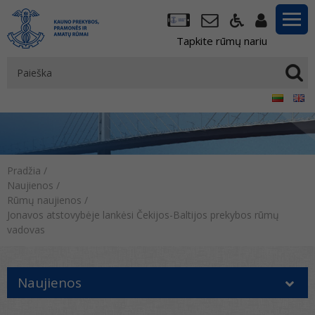
Tapkite rūmų nariu
Pradžia
/
Naujienos
/
Rūmų naujienos
/
Jonavos atstovybėje lankėsi Čekijos-Baltijos prekybos rūmų
vadovas
Naujienos