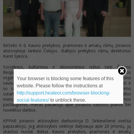
Birželio 6 d. Kauno prekybos, pramonės ir amatų rūmų Jonavos
atstovybėje lankėsi Čekijos -Baltijos prekybos rūmų direktorius
Karel Sykora.
Socialinius, kultūrinius ir ekonominius ryšius tarp Čekijos
Respublikos ir Lietuvos, Latvijos bei Estijos stiprinančios
organizacijos vadovas K. Sykora atvyko vizito į Jonavos rajono
Your browser is blocking some features of this
savivaldybę. Meras Mindaugas Sinkevičius pakvietė susipažinti ir
website. Please follow the instructions at
su rajono verslininkams atstovaujančia ir bendradarbiavimo
http://support.heateor.com/browser-blocking-
sutartį su savivaldybe pasirašiusia KPPAR atstovybe. Pokalbio
metu svečias susipažino su jos vykdoma veikla, teikiamomos
social-features/
to unblock these.
paslaugomis, meras pasakojo apie Jonavos valdžios planus bei
nuveiktus darbus.
KPPAR Jonavos atstovybės darbuotoja D. Sinkevičienė svečiui
papasakojo, jog atstovybės veikloje dalyvauja apie 20 įmonių, jų
skaičius nuolat didėja. Kauno prekybos, pramonės ir amatų