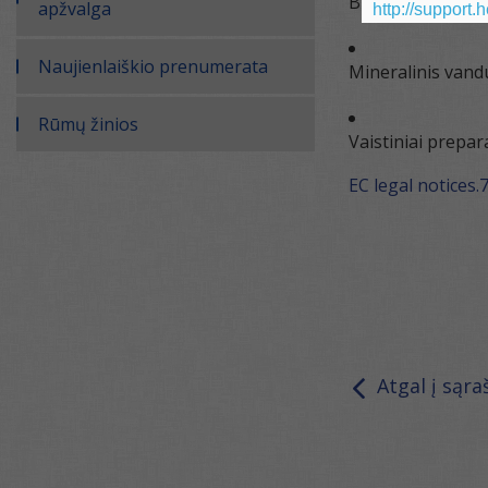
Biocidai
apžvalga
http://support.
Naujienlaiškio prenumerata
Mineralinis vand
Rūmų žinios
Vaistiniai prepar
EC legal notices.
Atgal į sąra