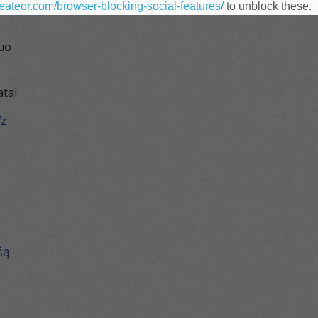
heateor.com/browser-blocking-social-features/
to unblock these.
uo
atai
7z
šą