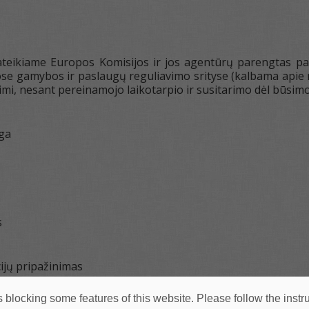
teikiame Europos Komisijos ir jos agentūrų parengtas pažy
ose gamybos ir paslaugų reguliavimo srityse (kalbama apie no-
limi, nesant pereinamojo laikotarpio ir susitarimo dėl būsim
ga
s
cijų pripažinimas
 blocking some features of this website. Please follow the instru