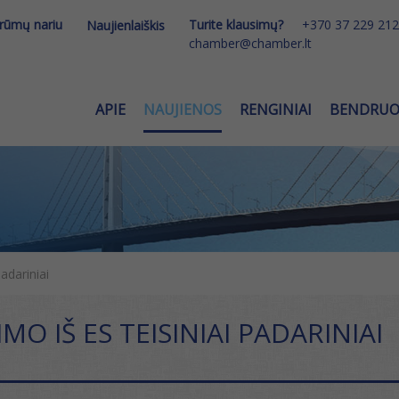
 rūmų nariu
Turite klausimų?
+370 37 229 212
Naujienlaiškis
chamber@chamber.lt
APIE
NAUJIENOS
RENGINIAI
BENDRU
padariniai
JIMO IŠ ES TEISINIAI PADARINIAI