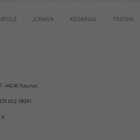
MPOLĖ
JONAVA
KĖDAINIAI
PRIENAI
 LT-44240 Kaunas
370 652 18091
lt