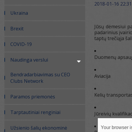
2018-01-16 22:31
Ukraina
Jūsų dėmesiui pa
Brexit
padarinius įvairi
taptų trečiąja ša
COVID-19
Duomenų apsau
Naudinga verslui
Bendradarbiavimas su CEO
Aviacija
Clubs Network
Kelių transporta
Paramos priemonės
Tarptautiniai renginiai
Jūreivių kvalifika
Užsienio šalių ekonominė
Your browser is