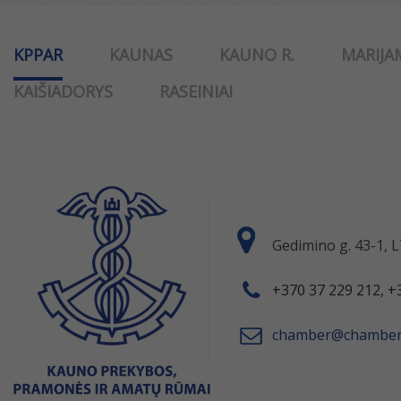
KPPAR
KAUNAS
KAUNO R.
MARIJA
KAIŠIADORYS
RASEINIAI
Gedimino g. 43-1,
+370 37 229 212, +
chamber@chamber.