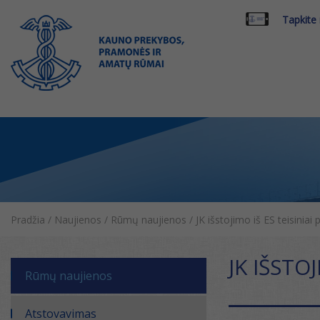
Tapkite
Pradžia
/
Naujienos
/
Rūmų naujienos
/
JK išstojimo iš ES teisiniai 
JK IŠSTO
Rūmų naujienos
Atstovavimas