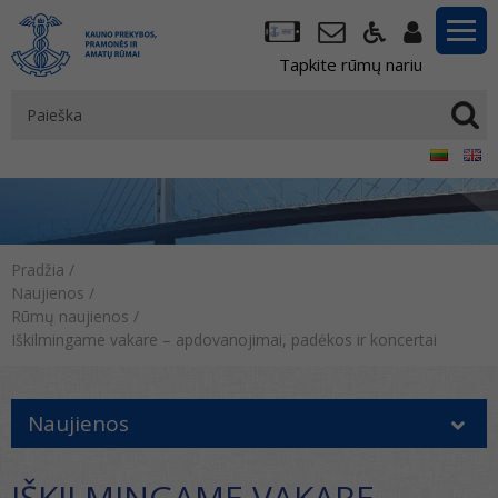
Tapkite rūmų nariu
Pradžia
/
Naujienos
/
Rūmų naujienos
/
Iškilmingame vakare – apdovanojimai, padėkos ir koncertai
Naujienos
IŠKILMINGAME VAKARE –