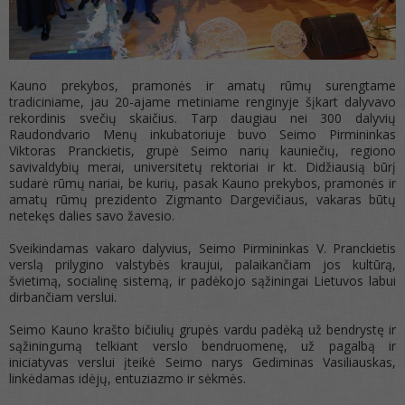
Kauno prekybos, pramonės ir amatų rūmų surengtame
tradiciniame, jau 20-ajame metiniame renginyje šįkart dalyvavo
rekordinis svečių skaičius. Tarp daugiau nei 300 dalyvių
Raudondvario Menų inkubatoriuje buvo Seimo Pirmininkas
Viktoras Pranckietis, grupė Seimo narių kauniečių, regiono
savivaldybių merai, universitetų rektoriai ir kt. Didžiausią būrį
sudarė rūmų nariai, be kurių, pasak Kauno prekybos, pramonės ir
amatų rūmų prezidento Zigmanto Dargevičiaus, vakaras būtų
netekęs dalies savo žavesio.
Sveikindamas vakaro dalyvius, Seimo Pirmininkas V. Pranckietis
verslą prilygino valstybės kraujui, palaikančiam jos kultūrą,
švietimą, socialinę sistemą, ir padėkojo sąžiningai Lietuvos labui
dirbančiam verslui.
Seimo Kauno krašto bičiulių grupės vardu padėką už bendrystę ir
sąžiningumą telkiant verslo bendruomenę, už pagalbą ir
iniciatyvas verslui įteikė Seimo narys Gediminas Vasiliauskas,
linkėdamas idėjų, entuziazmo ir sėkmės.