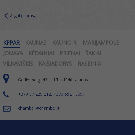
Atgal į sąrašą
KPPAR
KAUNAS
KAUNO R.
MARIJAMPOLĖ
JONAVA
KĖDAINIAI
PRIENAI
ŠAKIAI
VILKAVIŠKIS
KAIŠIADORYS
RASEINIAI
Gedimino g. 43-1, LT-44240 Kaunas
+370 37 229 212, +370 652 18091
chamber@chamber.lt