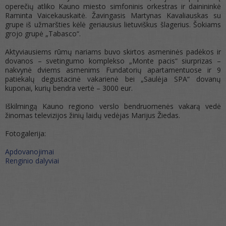
operečių atliko Kauno miesto simfoninis orkestras ir dainininkė
Raminta Vaicekauskaitė. Žavingasis Martynas Kavaliauskas su
grupe iš užmaršties kėlė geriausius lietuviškus šlagerius. Šokiams
grojo grupė „Tabasco“.
Aktyviausiems rūmų nariams buvo skirtos asmeninės padėkos ir
dovanos – svetingumo komplekso „Monte pacis“ siurprizas –
nakvynė dviems asmenims Fundatorių apartamentuose ir 9
patiekalų degustacinė vakarienė bei „Saulėja SPA“ dovanų
kuponai, kurių bendra vertė – 3000 eur.
Iškilmingą Kauno regiono verslo bendruomenės vakarą vedė
žinomas televizijos žinių laidų vedėjas Marijus Žiedas.
Fotogalerija:
Apdovanojimai
Renginio dalyviai