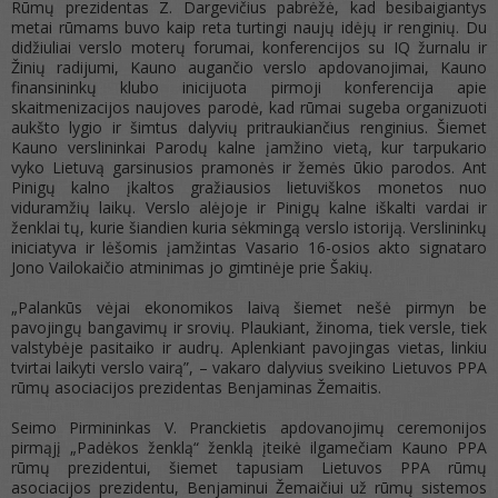
Rūmų prezidentas Z. Dargevičius pabrėžė, kad besibaigiantys
metai rūmams buvo kaip reta turtingi naujų idėjų ir renginių. Du
didžiuliai verslo moterų forumai, konferencijos su IQ žurnalu ir
Žinių radijumi, Kauno augančio verslo apdovanojimai, Kauno
finansininkų klubo inicijuota pirmoji konferencija apie
skaitmenizacijos naujoves parodė, kad rūmai sugeba organizuoti
aukšto lygio ir šimtus dalyvių pritraukiančius renginius. Šiemet
Kauno verslininkai Parodų kalne įamžino vietą, kur tarpukario
vyko Lietuvą garsinusios pramonės ir žemės ūkio parodos. Ant
Pinigų kalno įkaltos gražiausios lietuviškos monetos nuo
viduramžių laikų. Verslo alėjoje ir Pinigų kalne iškalti vardai ir
ženklai tų, kurie šiandien kuria sėkmingą verslo istoriją. Verslininkų
iniciatyva ir lėšomis įamžintas Vasario 16-osios akto signataro
Jono Vailokaičio atminimas jo gimtinėje prie Šakių.
„Palankūs vėjai ekonomikos laivą šiemet nešė pirmyn be
pavojingų bangavimų ir srovių. Plaukiant, žinoma, tiek versle, tiek
valstybėje pasitaiko ir audrų. Aplenkiant pavojingas vietas, linkiu
tvirtai laikyti verslo vairą”, – vakaro dalyvius sveikino Lietuvos PPA
rūmų asociacijos prezidentas Benjaminas Žemaitis.
Seimo Pirmininkas V. Pranckietis apdovanojimų ceremonijos
pirmąjį „Padėkos ženklą“ ženklą įteikė ilgamečiam Kauno PPA
rūmų prezidentui, šiemet tapusiam Lietuvos PPA rūmų
asociacijos prezidentu, Benjaminui Žemaičiui už rūmų sistemos