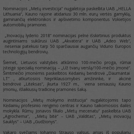
Nominacijos „Metų investicija“ nugalėtoja paskelbta UAB „HELLA
Lithuania“, Kauno rajone atidariusi 30 mln. eurų vertės gamyklą,
gaminančią elektronikos ir apšivietimo komponentus Vokietijos
automobilių pramonei.
„Inovacijų lyderio 2018“ nominacijas pelnė išskirtinius produktus
augintiniams sukūrusi UAB „Akvatera“ ir UAB „Adeo Web“,
neseniai patekusi tarp 50 sparčiausiai augančių Vidurio Europos
technologijų bendrovių.
Šiemet, Lietuvos valstybės atkūrimo 100-mečio proga, rūmai
įsteigė specialią nominaciją – „Už tvarų verslą/100-mečio įmonė“.
Šimtmečio įmonėmis paskelbtos Kėdainių bendrovė „Daumantai
LT“ , atkurtosios Nepriklausomybės amžininkė, ir akcinė
bendrovė „Liteksas“, įkurta 1927 m., viena seniausių Kauno
įmonių, išlaikiusių tradicinę pramonės šaką.
Nominacijos „Metų mokymo institucija“ nugalėtojomis tapo
Kėdainių profesinio rengimo centras ir Kauno taikomosios dailės
mokykla. Rūmų Jonavos filialo „Metų mecenatu“ paskelbta UAB
„Agrochema“, „Metų bitė“ – UAB „Valditas“, „Metų inovacijų
šauklys“ – UAB „Gudžionys“.
Vakaro svečiams Johanno Strauso valsus, arijas iš populiarių