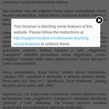
tvirtinimą ir verslo bendruomenės telkimą.
Šiais ženklais taip pat pagerbti Prienų rajono savivaldybės meras
Alvydas Vaicekauskas, Kauno miesto vicemeras Andrius Palionis ir
Aleksandro Stulginskio universiteto rektorius prof. Antanas
Maziliauskas.
Your browser is blocking some features of this
website. Please follow the instructions at
Vakaro metu istoriniu, atkurtu tarpukario laikų apdovanojimu –
„Darbo žvaigžde“ už asmeninius nuopelnus šalies verslui ir rūmų
http://support.heateor.com/browser-blocking-
sistemos plėtrai rūmų apdovanoti AB „Nordic Sugar Kėdainiai“
social-features/
to unblock these.
direktorius, Kauno prekybos, pramonės ir amatų rūmų Kėdainių
atstovybės vadovas Dainius Cibulskis ir UAB „Hegelmann
Transporte“ valdybos pirmininkas Anton Hegelmann. „Darbo
žvaigždės“ medaliai įteikti rūmų darbuotojoms Aušrai Misonei ir
Dainai Balasevičienei.
Rūmų ambasadorių titulai šiemet suteikti Elenai Bartnikienei,
„Saulėja SPA“ savininkei ir direktorei, ir Antanui Vytautui Būdai,
rūmų nario nuo 1992 m. – bendrovės „Eura“ direktoriui. „Mažąjį
eksporto prizą“ pelnė UAB „Akto“.
Nominacijos „Už svarų indėlį visuomenei“ šiemet paskirtos trims
bendrovėms: UAB „Hegelmann Transporte“, Vilkaviškio bendrovei
„Gintrėja“ ir UAB „Maksima“. Tai įmonės, kurioms socialinė
atsakomybė yra neatsiejama sėkmingo verslo dalis.