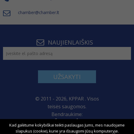
chamber@chamber.lt
NAUJIENLAIŠKIS
UŽSAKYTI
© 2011 - 2026, KPPAR . Visos
teisės saugomos.
Bendraukime:
Kad galėtume kokybiškai teikti paslaugas Jums, mes naudojame
Svetainės žemėlapis
slapukus (cookie), kurie yra išsaugomi Jūsų kompiuteryje.