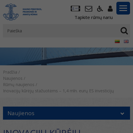
Tapkite rūmų nariu
Pradžia
/
Naujienos
/
Rūmų naujienos
/
Inovacijų kūrėjų stažuotėms – 1,4 mln. eurų ES investicijų
Naujienos
INOVACIJŲ KŪRĖJŲ