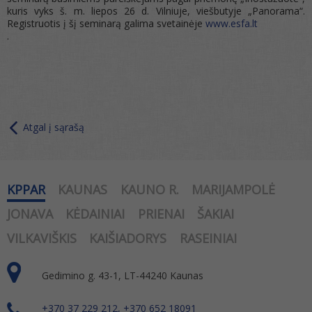
kuris vyks š. m. liepos 26 d. Vilniuje, viešbutyje „Panorama“.
Registruotis į šį seminarą galima svetainėje
www.esfa.lt
.
Atgal į sąrašą
KPPAR
KAUNAS
KAUNO R.
MARIJAMPOLĖ
JONAVA
KĖDAINIAI
PRIENAI
ŠAKIAI
VILKAVIŠKIS
KAIŠIADORYS
RASEINIAI
Gedimino g. 43-1, LT-44240 Kaunas
+370 37 229 212, +370 652 18091