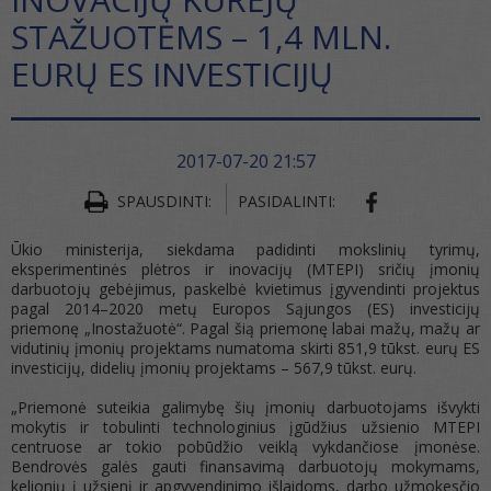
STAŽUOTĖMS – 1,4 MLN.
EURŲ ES INVESTICIJŲ
2017-07-20 21:57
SHARE ON FA
SPAUSDINTI:
PASIDALINTI:
Ūkio ministerija, siekdama padidinti mokslinių tyrimų,
eksperimentinės plėtros ir inovacijų (MTEPI) sričių įmonių
darbuotojų gebėjimus, paskelbė kvietimus įgyvendinti projektus
pagal 2014–2020 metų Europos Sąjungos (ES) investicijų
priemonę „Inostažuotė“. Pagal šią priemonę labai mažų, mažų ar
vidutinių įmonių projektams numatoma skirti 851,9 tūkst. eurų ES
investicijų, didelių įmonių projektams – 567,9 tūkst. eurų.
„Priemonė suteikia galimybę šių įmonių darbuotojams išvykti
mokytis ir tobulinti technologinius įgūdžius užsienio MTEPI
centruose ar tokio pobūdžio veiklą vykdančiose įmonėse.
Bendrovės galės gauti finansavimą darbuotojų mokymams,
kelionių į užsienį ir apgyvendinimo išlaidoms, darbo užmokesčio