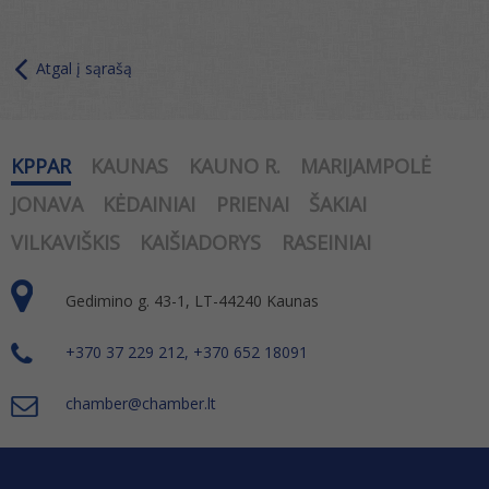
Atgal į sąrašą
KPPAR
KAUNAS
KAUNO R.
MARIJAMPOLĖ
JONAVA
KĖDAINIAI
PRIENAI
ŠAKIAI
VILKAVIŠKIS
KAIŠIADORYS
RASEINIAI
Gedimino g. 43-1, LT-44240 Kaunas
+370 37 229 212, +370 652 18091
chamber@chamber.lt