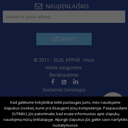
NAUJIENLAIŠKIS
UŽSAKYTI
© 2011 - 2026, KPPAR . Visos
teisės saugomos.
Bendraukime:
Svetainės žemėlapis
Kad galėtume kokybiškai teikti paslaugas Jums, mes naudojame
slapukus (cookie), kurie yra išsaugomi Jūsų kompiuteryje. Paspausdami
Sprendimas:
SUTINKU, Jūs patvirtinate, kad esate informuotas apie slapukų
naudojimą mūsų tinklalapyje. Atjungti slapukus Jūs galite savo naršyklės
nustatymuose.