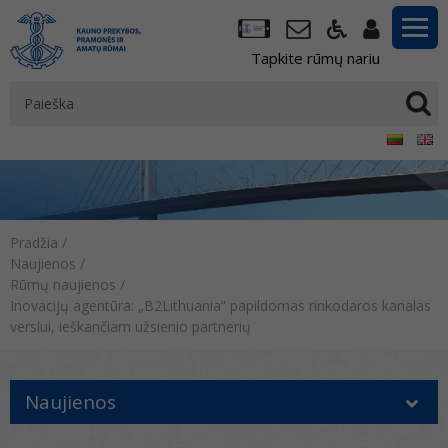
Tapkite rūmų nariu
Pradžia
/
Naujienos
/
Rūmų naujienos
/
Inovacijų agentūra: „B2Lithuania“ papildomas rinkodaros kanalas
verslui, ieškančiam užsienio partnerių
Naujienos