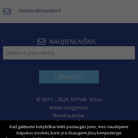
chamber@chamber.lt
NAUJIENLAIŠKIS
UŽSAKYTI
© 2011 - 2026, KPPAR . Visos
teisės saugomos.
Bendraukime:
Kad galėtume kokybiškai teikti paslaugas Jums, mes naudojame
Svetainės žemėlapis
slapukus (cookie), kurie yra išsaugomi Jūsų kompiuteryje.