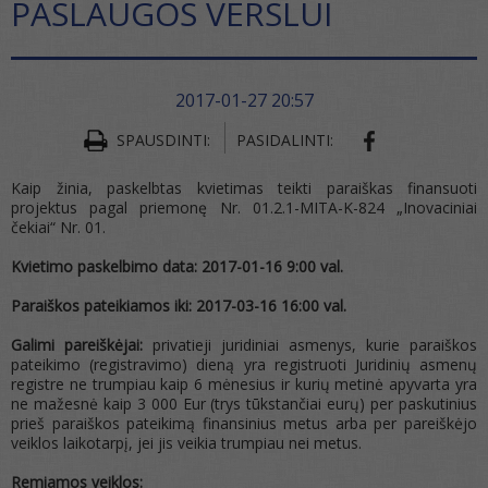
PASLAUGOS VERSLUI
2017-01-27 20:57
SHARE ON FA
SPAUSDINTI:
PASIDALINTI:
Kaip žinia, paskelbtas kvietimas teikti paraiškas finansuoti
projektus pagal priemonę Nr. 01.2.1-MITA-K-824 „Inovaciniai
čekiai“ Nr. 01.
Kvietimo paskelbimo data: 2017-01-16 9:00 val.
Paraiškos pateikiamos iki: 2017-03-16 16:00 val.
Galimi pareiškėjai:
privatieji juridiniai asmenys, kurie paraiškos
pateikimo (registravimo) dieną yra registruoti Juridinių asmenų
registre ne trumpiau kaip 6 mėnesius ir kurių metinė apyvarta yra
ne mažesnė kaip 3 000 Eur (trys tūkstančiai eurų) per paskutinius
prieš paraiškos pateikimą finansinius metus arba per pareiškėjo
veiklos laikotarpį, jei jis veikia trumpiau nei metus.
Remiamos veiklos: