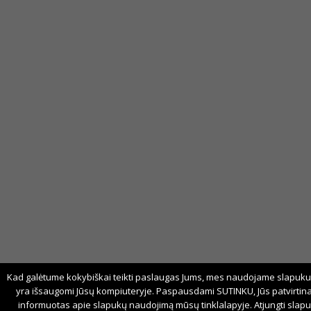
Kad galėtume kokybiškai teikti paslaugas Jums, mes naudojame slapukus
yra išsaugomi Jūsų kompiuteryje. Paspausdami SUTINKU, Jūs patvirtina
informuotas apie slapukų naudojimą mūsų tinklalapyje. Atjungti slapuk