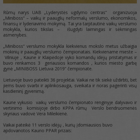
Rūmų narys UAB „Lyderystės ugdymo centras“ organizuoja
„Miniboss“ – vaikų ir paauglių neformalų verslumo, ekonomikos,
finansų ir lyderiavimo mokymą. Tai yra tarptautinė vaikų verslumo
mokykla, kurios tikslas – išugdyti laimingas ir sėkmingas
asmenybes.
„Miniboss“ verslumo mokykla kiekvienus mokslo metus užbaigia
mokinių ir paauglių verslumo čempionatais. Kiekviename mieste –
Vilniuje , Kaune ir Klaipėdoje vyko komandų idėjų pristatymas ir
buvo renkamos 3 geriausios komandos , kurios miesto garbę
gynė „MINIBOSS Lietuva 2019” čempionate.
Lietuvoje buvo pateikti 36 projektai. Vaikai ne tik siekė uždirbti, bet
jiems buvo svarbi ir aplinkosauga, sveikata ir noras pagerinti visų
kasdieninį gyvenimą.
Kaune vykusio vaikų verslumo čempionato renginyje dalyvavo ir
vertinimo komisijoje dirbo KPPA rūmų Verslo bendruomenės
skyriaus vadovė Vera Mileikienė.
Vaikai pateikė 11 verslo idėjų , kurių įdomiausios buvo
apdovanotos Kauno PPAR prizais: