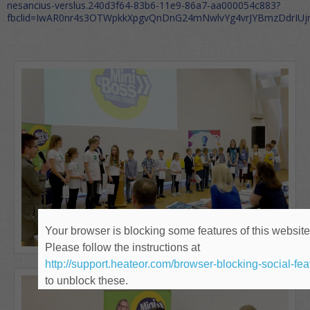
nesancius-verslus.240d3f64-83b6-11e9-86a7-aa000054c883?
fbclid=IwAR0nr4s3OTWpkkXpgvQnDnG24mNwlvYg4vrJYBmzDdrIUj
Your browser is blocking some features of this website
Please follow the instructions at
http://support.heateor.com/browser-blocking-social-fea
to unblock these.