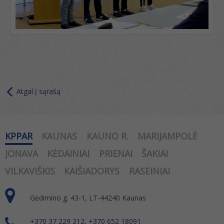
Atgal į sąrašą
KPPAR
KAUNAS
KAUNO R.
MARIJAMPOLĖ
JONAVA
KĖDAINIAI
PRIENAI
ŠAKIAI
VILKAVIŠKIS
KAIŠIADORYS
RASEINIAI
Gedimino g. 43-1, LT-44240 Kaunas
+370 37 229 212, +370 652 18091