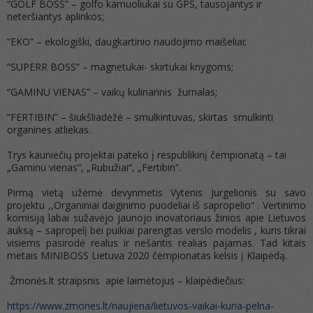
“GOLF BOSS” – golfo kamuoliukai su GPS, tausojantys ir
neteršiantys aplinkos;
“EKO” – ekologiški, daugkartinio naudojimo maišeliai;
“SUPERR BOSS” – magnetukai- skirtukai knygoms;
“GAMINU VIENAS” – vaikų kulinarinis žurnalas;
“FERTIBIN” – šiukšliadėžė – smulkintuvas, skirtas smulkinti
organines atliekas.
Trys kauniečių projektai pateko į respublikinį čempionatą – tai
„Gaminu vienas“, „Rubužiai“, „Fertibin“.
Pirmą vietą užėmė devynmetis Vytenis Jurgelionis su savo
projektu ,,Organiniai daiginimo puodeliai iš sapropelio“ . Vertinimo
komisiją labai sužavėjo jaunojo inovatoriaus žinios apie Lietuvos
auksą – sapropelį bei puikiai parengtas verslo modelis , kuris tikrai
visiems pasirodė realus ir nešantis realias pajamas. Tad kitais
metais MINIBOSS Lietuva 2020 čempionatas kelsis į Klaipėdą.
Žmonės.lt straipsnis apie laimėtojus – klaipėdiečius:
https://www.zmones.lt/naujiena/lietuvos-vaikai-kuria-pelna-