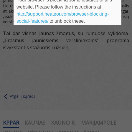
Jaunasis verslininkas Arvydas Venckus turi ambicingą idėją –
Lietuvoje įkurti parduotuvių tinklą, paremtą „ Zero Waste“ (nulis
website. Please follow the instructions at
atliekų) principu. Kokius žingsnius svarbu atlikti, norint sėkmingai
http://support.heateor.com/browser-blocking-
„įsukti“ tokį verslą, Arvydas vyksta mokytis pas patyrusią
social-features/
to unblock these.
verslininkę Uršką į Liublijaną, Slovėniją.
Tai dar vienas jaunas žmogus, su rūmuose vykdoma
„Erasmus jauniesiems verslininkams“ programa
išvykstantis stažuotis į užsienį.
Atgal į sąrašą
KPPAR
KAUNAS
KAUNO R.
MARIJAMPOLĖ