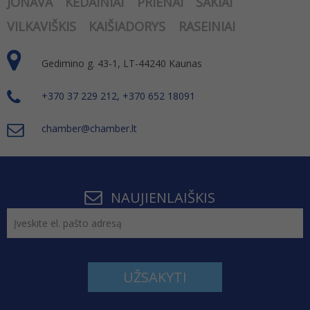
JONAVA
KĖDAINIAI
PRIENAI
ŠAKIAI
VILKAVIŠKIS
KAIŠIADORYS
RASEINIAI
Gedimino g. 43-1, LT-44240 Kaunas
+370 37 229 212, +370 652 18091
chamber@chamber.lt
NAUJIENLAIŠKIS
UŽSAKYTI