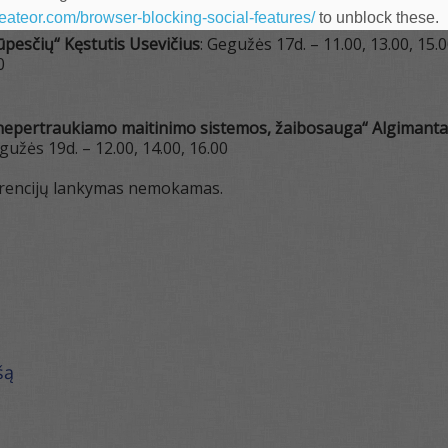
heateor.com/browser-blocking-social-features/
to unblock these.
ūpesčių“ Kęstutis Usevičius
: Gegužės 17d. – 11.00, 13.00, 15.
0
 nepertraukiamo maitinimo sistemos, žaibosauga“ Algimanta
egužės 19d. – 12.00, 14.00, 16.00
erencijų lankymas nemokamas.
šą