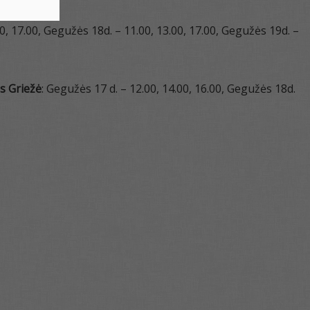
00, 17.00, Gegužės 18d. – 11.00, 13.00, 17.00, Gegužės 19d. –
s Griežė
: Gegužės 17 d. – 12.00, 14.00, 16.00, Gegužės 18d.