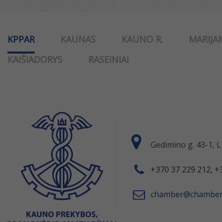
KPPAR
KAUNAS
KAUNO R.
MARIJA
KAIŠIADORYS
RASEINIAI
Gedimino g. 43-1,
+370 37 229 212, +
chamber@chamber.