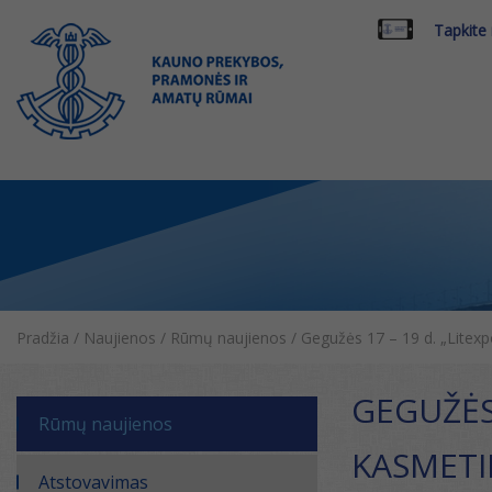
Tapkite
Pradžia
/
Naujienos
/
Rūmų naujienos
/
Gegužės 17 – 19 d. „Litex
GEGUŽĖS
Rūmų naujienos
KASMETI
Atstovavimas