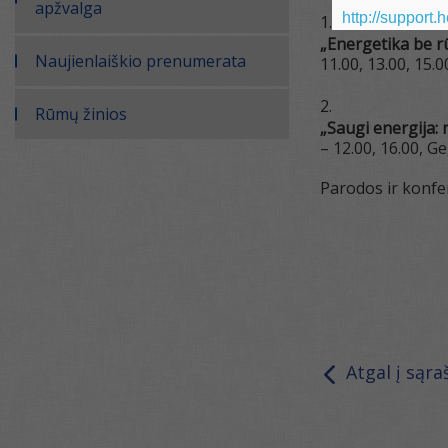
apžvalga
http://support.
„Energetika be r
Naujienlaiškio prenumerata
11.00, 13.00, 15.0
Rūmų žinios
„Saugi energija:
– 12.00, 16.00, G
Parodos ir konf
Atgal į sąra