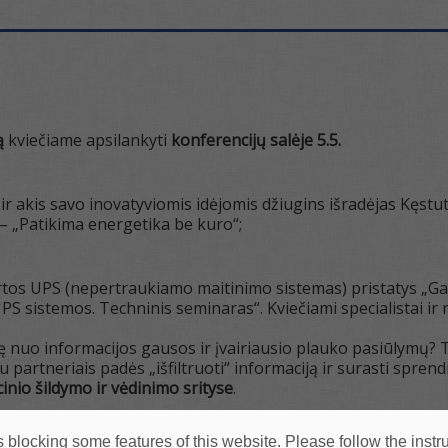
ą
kviečiame apsilankyti
konferencijų salėje 5.5.
 ir akis savo inovatyviomis idėjomis džiugins išradėjas Kęst
 „Patikima energetika be kuro“;
tos UPS (nepertraukiamo maitinimo sistemas) pristatys „Gam
S sistemos. Techninis seminaras“. Kviečiami specialistai ir n
 nuo informacijos gausos ir įvairiausio plauko pasiūlymų? T
partneriais padės „išfiltruoti“ informaciją ir surasti spren
inio šildymo ir vėdinimo srityse
.
ų stende
Nr. 5.B05
. :
 blocking some features of this website. Please follow the instru