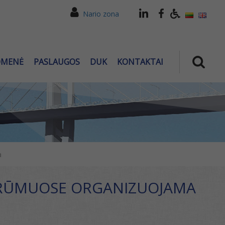
Nario zona
OMENĖ
PASLAUGOS
DUK
KONTAKTAI
a
DŲ RŪMUOSE ORGANIZUOJAMA