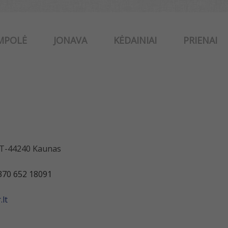
MPOLĖ
JONAVA
KĖDAINIAI
PRIENAI
 LT-44240 Kaunas
370 652 18091
lt