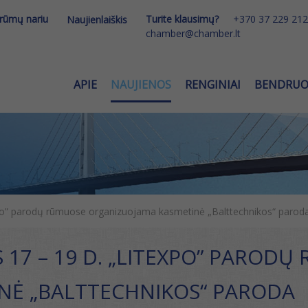
 rūmų nariu
Turite klausimų?
+370 37 229 212
Naujienlaiškis
chamber@chamber.lt
APIE
NAUJIENOS
RENGINIAI
BENDRU
po” parodų rūmuose organizuojama kasmetinė „Balttechnikos“ parod
 17 – 19 D. „LITEXPO” PARO
NĖ „BALTTECHNIKOS“ PARODA