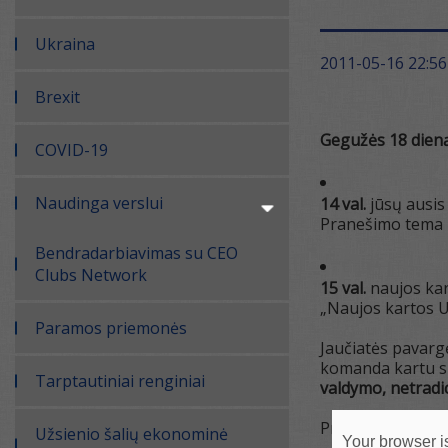
Ukraina
2011-05-16 22:56
Brexit
Gegužės 18 dien
COVID-19
Naudinga verslui
14 val.
jūsų ausis
Pranešimo tema –
Bendradarbiavimas su CEO
Clubs Network
15 val.
naujos kar
„Naujos kartos UP
Paramos priemonės
Jaučiatės pavargę
komanda kartu su 
Tarptautiniai renginiai
valdymo, netradic
Pranešimai mūs
Užsienio šalių ekonominė
Your browser is