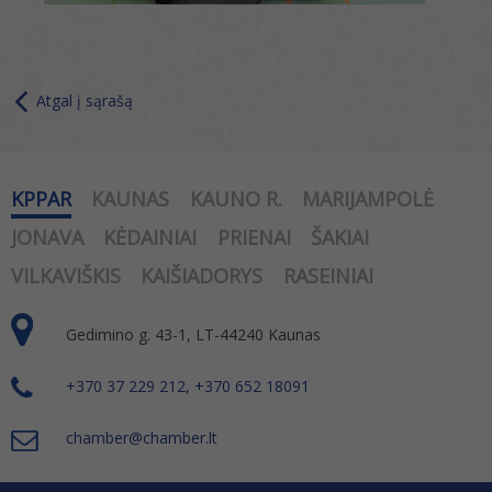
Atgal į sąrašą
KPPAR
KAUNAS
KAUNO R.
MARIJAMPOLĖ
JONAVA
KĖDAINIAI
PRIENAI
ŠAKIAI
VILKAVIŠKIS
KAIŠIADORYS
RASEINIAI
Gedimino g. 43-1, LT-44240 Kaunas
+370 37 229 212, +370 652 18091
chamber@chamber.lt