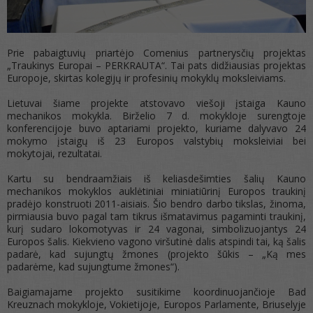
Prie pabaigtuvių priartėjo Comenius partnerysčių projektas
„Traukinys Europai – PERKRAUTA“. Tai pats didžiausias projektas
Europoje, skirtas kolegijų ir profesinių mokyklų moksleiviams.
Lietuvai šiame projekte atstovavo viešoji įstaiga Kauno
mechanikos mokykla. Birželio 7 d. mokykloje surengtoje
konferencijoje buvo aptariami projekto, kuriame dalyvavo 24
mokymo įstaigų iš 23 Europos valstybių moksleiviai bei
mokytojai, rezultatai.
Kartu su bendraamžiais iš keliasdešimties šalių Kauno
mechanikos mokyklos auklėtiniai miniatiūrinį Europos traukinį
pradėjo konstruoti 2011-aisiais. Šio bendro darbo tikslas, žinoma,
pirmiausia buvo pagal tam tikrus išmatavimus pagaminti traukinį,
kurį sudaro lokomotyvas ir 24 vagonai, simbolizuojantys 24
Europos šalis. Kiekvieno vagono viršutinė dalis atspindi tai, ką šalis
padarė, kad sujungtų žmones (projekto šūkis – „Ką mes
padarėme, kad sujungtume žmones“).
Baigiamajame projekto susitikime koordinuojančioje Bad
Kreuznach mokykloje, Vokietijoje, Europos Parlamente, Briuselyje