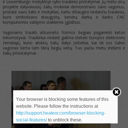
ir Liusemburgo mokykloje vyko traukinio pristatymai. Jų metu visų
projekte dalyvavusių šalių mokiniai demonstravo savo vagonus,
pristatė savo šalis ir mokyklas, kartu džiaugėsi riedančiu traukiniu,
kuris simbolizavo draugystę, bendrą darbą ir darbo CNC
kompiuterinio valdymo staklėmis įgūdžius.
Vagonams traukti aštuoneto formos bėgiais pagaminti keturi
lokomotyvai. Traukiniui riedant galima stebėti Europos elektroninį
žemėlapį, kurio atskirų šalių dalys įsižiebia, kai tik tos šalies
vagonas kerta tam tikrą bėgių vietą. Tuo pačiu metu stebimi ir
šalių prisistatymai.
Your browser is blocking some features of this
website. Please follow the instructions at
http://support.heateor.com/browser-blocking-
social-features/
to unblock these.