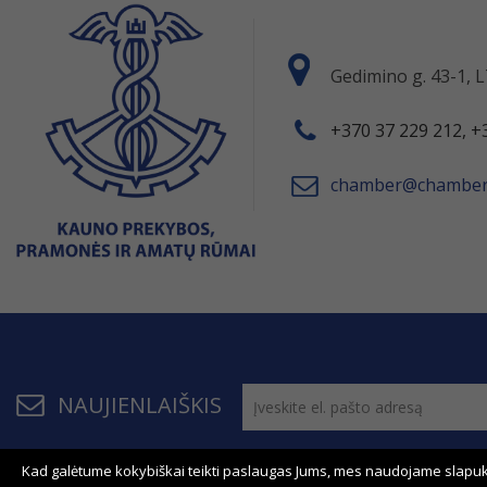
Gedimino g. 43-1,
+370 37 229 212, +
chamber@chamber.
NAUJIENLAIŠKIS
Kad galėtume kokybiškai teikti paslaugas Jums, mes naudojame slapuk
© 2011 - 2026, KPPAR . Visos teisės saugomos.
Bendrau