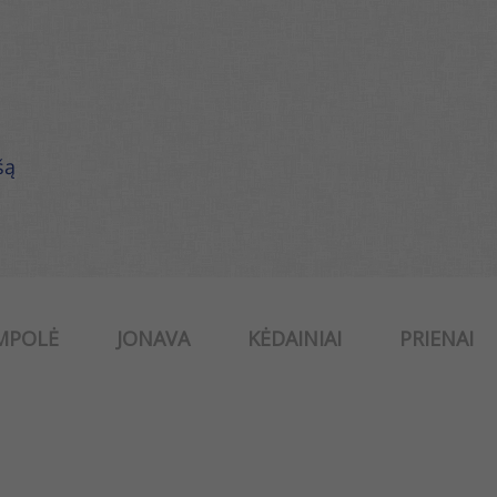
šą
MPOLĖ
JONAVA
KĖDAINIAI
PRIENAI