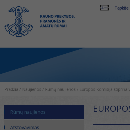
Tapkite
Pradžia
/
Naujienos
/
Rūmų naujienos
/
Europos Komisija stiprina 
EUROPOS
Rūmų naujienos
Atstovavimas