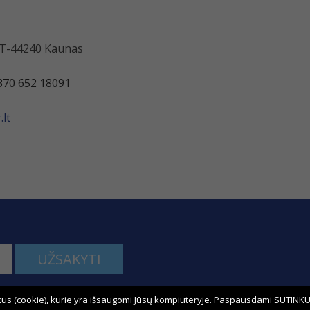
 LT-44240 Kaunas
370 652 18091
lt
UŽSAKYTI
us (cookie), kurie yra išsaugomi Jūsų kompiuteryje. Paspausdami SUTINKU,
kime: