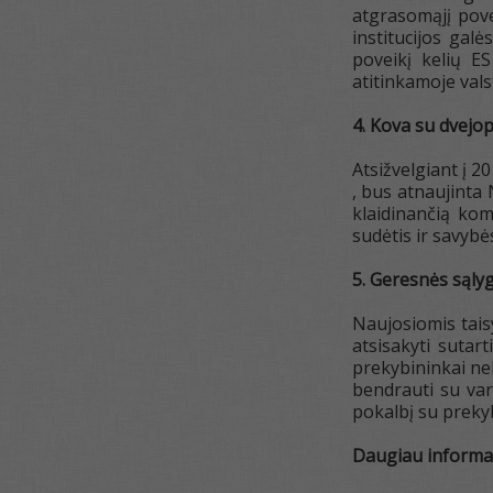
atgrasomąjį pove
institucijos gal
poveikį kelių E
atitinkamoje vals
4. Kova su dvejo
Atsižvelgiant į 
, bus atnaujinta 
klaidinančią kom
sudėtis ir savybės
5. Geresnės sąl
Naujosiomis tais
atsisakyti sutar
prekybininkai ne
bendrauti su vart
pokalbį su preky
Daugiau informac