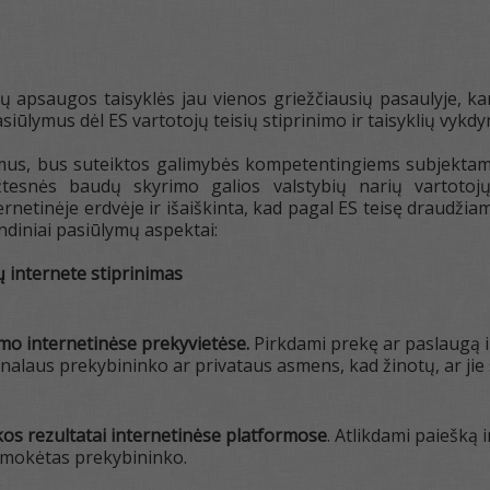
ų apsaugos taisyklės jau vienos griežčiausių pasaulyje, kar
asiūlymus dėl ES vartotojų teisių stiprinimo ir taisyklių vykd
us, bus suteiktos galimybės kompetentingiems subjektams 
žtesnės baudų skyrimo galios valstybių narių vartotojų
rnetinėje erdvėje ir išaiškinta, kad pagal ES teisę draudžia
ndiniai pasiūlymų aspektai:
ių internete stiprinimas
o internetinėse prekyvietėse.
Pirkdami prekę ar paslaugą int
nalaus prekybininko ar privataus asmens, kad žinotų, ar jie 
kos rezultatai internetinėse platformose
. Atlikdami paiešką 
pmokėtas prekybininko.