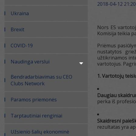
2018-04-12 21:20
Ukraina
Nors ES vartotoj
Brexit
Komisija teikia p
COVID-19
Priėmus pasiūlym
nustatytos grie
užtikrinamos inte
Naudinga verslui
vartotojus. Pagri
1. Vartotojų teis
Bendradarbiavimas su CEO
Clubs Network
Daugiau skaidrum
Paramos priemonės
perka iš profesio
Tarptautiniai renginiai
Skaidresni paieš
rezultatas yra a
Užsienio šalių ekonominė