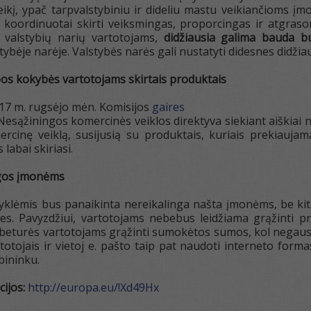
ikį, ypač tarpvalstybiniu ir dideliu mastu veikiančioms į
ės koordinuotai skirti veiksmingas, proporcingas ir atgra
S valstybių narių vartotojams,
didžiausia galima bauda b
tybėje narėje. Valstybės narės gali nustatyti didesnes didžia
pos kokybės vartotojams skirtais produktais
2017 m. rugsėjo mėn. Komisijos
gaires
Nesąžiningos komercinės veiklos direktyva siekiant aiškiai nust
ercinę veiklą, susijusią su produktais, kuriais prekiaujam
 labai skiriasi.
ygos įmonėms
yklėmis bus panaikinta nereikalinga našta įmonėms, be kita 
ties. Pavyzdžiui, vartotojams nebebus leidžiama grąžinti p
beturės vartotojams grąžinti sumokėtos sumos, kol negaus 
otojais ir vietoj e. pašto taip pat naudoti interneto forma
bininku.
ijos:
http://europa.eu/!Xd49Hx