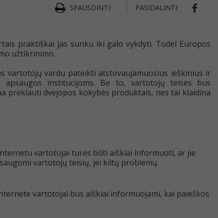
SHAR
SPAUSDINTI:
PASIDALINTI:
tais praktiškai jas sunku iki galo vykdyti. Todėl Europos
ymo užtikrinimo.
vartotojų vardu pateikti atstovaujamuosius ieškinius ir
 apsaugos institucijoms. Be to, vartotojų teisės bus
ma prekiauti dvejopos kokybės produktais, nes tai klaidina
ernetu vartotojai turės būti aiškiai informuoti, ar jie
saugomi vartotojų teisių, jei kiltų problemų.
internete vartotojai bus aiškiai informuojami, kai paieškos