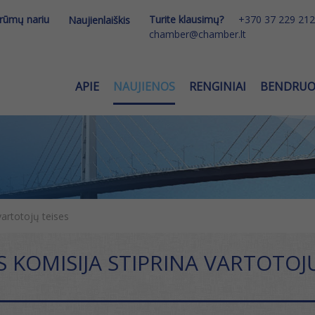
 rūmų nariu
Turite klausimų?
+370 37 229 212
Naujienlaiškis
chamber@chamber.lt
APIE
NAUJIENOS
RENGINIAI
BENDRU
vartotojų teises
 KOMISIJA STIPRINA VARTOTOJŲ