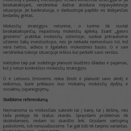
besikaitaliojant, verslininkai dažnai atsiduria nepavydėtinoje
situacijoje. Jie bankrutuoja, o darbuotojai papildo vis didėjančias
bedarbių gretas.
Mokesčių strategijos neturime, o turime tik nuolat
besikaitaliojančią, nepastovią mokesčių aplinką. Esant „gaisro
gesinimo“ praktikai mokesčių sistemoje, sunkiai pritrauksime
užsienio šalių investuotojus, nes jie niekada neinvestuos tol, kol
nėra tvirtos, aiškios ir ilgalaikės mokestinės bazės. O ir savi
verslininkai tokioje situacijoje ieškos kur perkelti savo verslus.
Valstybei taip pat sudėtinga planuoti biudžeto išlaidas ir pajamas,
kol ji neturi konkrečios mokesčių strategijos.
O ir Lietuvos žmonėms reikia žinoti ir planuoti savo ateitį ir
veiksmus, kurie priklauso nuo mokamų mokesčių dydžių ir
socialinių įsipareigojimų.
Skelbkime referendumą
Neįmanoma su mokesčiais sukinėti tai į kairę, tai į dešinę, nes
tada priekyje tik status skardis. Spręsdami problemas tik
skolindamiesi, riedam to skardžio link. Grįsdami vartojimą
paskolomis, toli nenuvažiuosime. Tai gali būti tik tarpinis variantas.