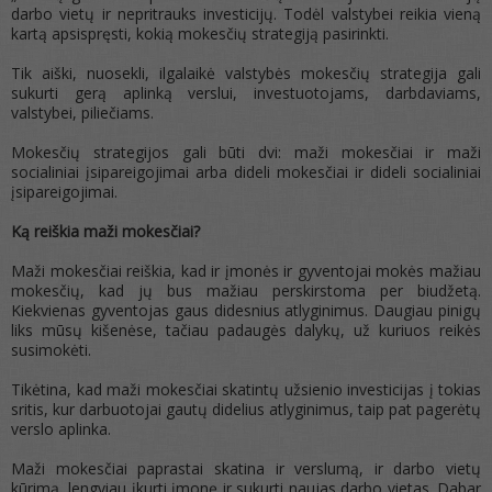
darbo vietų ir nepritrauks investicijų. Todėl valstybei reikia vieną
kartą apsispręsti, kokią mokesčių strategiją pasirinkti.
Tik aiški, nuosekli, ilgalaikė valstybės mokesčių strategija gali
sukurti gerą aplinką verslui, investuotojams, darbdaviams,
valstybei, piliečiams.
Mokesčių strategijos gali būti dvi: maži mokesčiai ir maži
socialiniai įsipareigojimai arba dideli mokesčiai ir dideli socialiniai
įsipareigojimai.
Ką reiškia maži mokesčiai?
Maži mokesčiai reiškia, kad ir įmonės ir gyventojai mokės mažiau
mokesčių, kad jų bus mažiau perskirstoma per biudžetą.
Kiekvienas gyventojas gaus didesnius atlyginimus. Daugiau pinigų
liks mūsų kišenėse, tačiau padaugės dalykų, už kuriuos reikės
susimokėti.
Tikėtina, kad maži mokesčiai skatintų užsienio investicijas į tokias
sritis, kur darbuotojai gautų didelius atlyginimus, taip pat pagerėtų
verslo aplinka.
Maži mokesčiai paprastai skatina ir verslumą, ir darbo vietų
kūrimą, lengviau įkurti įmonę ir sukurti naujas darbo vietas. Dabar