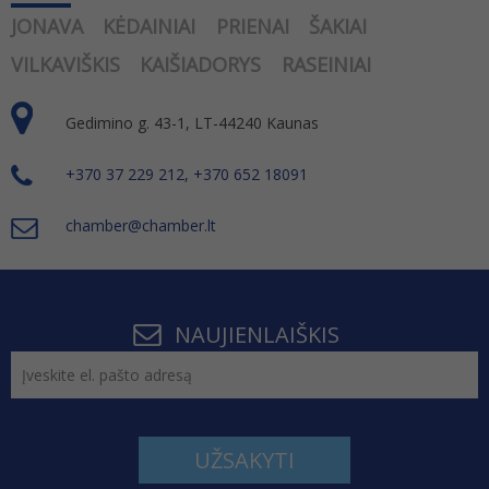
JONAVA
KĖDAINIAI
PRIENAI
ŠAKIAI
VILKAVIŠKIS
KAIŠIADORYS
RASEINIAI
Gedimino g. 43-1, LT-44240 Kaunas
+370 37 229 212, +370 652 18091
chamber@chamber.lt
NAUJIENLAIŠKIS
UŽSAKYTI