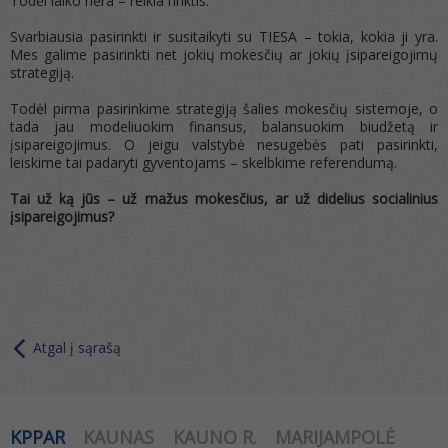
Todėl laiko nėra – reikia rinktis.
Svarbiausia pasirinkti ir susitaikyti su TIESA – tokia, kokia ji yra.
Mes galime pasirinkti net jokių mokesčių ar jokių įsipareigojimų
strategiją.
Todėl pirma pasirinkime strategiją šalies mokesčių sistemoje, o
tada jau modeliuokim finansus, balansuokim biudžetą ir
įsipareigojimus. O jeigu valstybė nesugebės pati pasirinkti,
leiskime tai padaryti gyventojams – skelbkime referendumą.
Tai už ką jūs – už mažus mokesčius, ar už didelius socialinius
įsipareigojimus?
Atgal į sąrašą
KPPAR
KAUNAS
KAUNO R.
MARIJAMPOLĖ