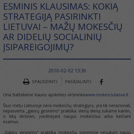
ESMINIS KLAUSIMAS: KOKIĄ
STRATEGIJĄ PASIRINKTI
LIETUVAI – MAŽŲ MOKESČIŲ
AR DIDELIŲ SOCIALINIŲ
ĮSIPAREIGOJIMŲ?
2010-02-02 13:36
SHARE ON FA
SPAUSDINTI:
PASIDALINTI:
Ona Balžekienė Kauno apskrities viršininkė
www.mokesciulaisve.lt
Šiuo metu Lietuvoje nėra mokesčių strategijos, yra tik neracionali,
nepasverta „gaisrų gesinimo“ praktika. Vieną dieną sukame kairėn,
o kitą dešinėn, įvedinėjant naujus mokesčius arba keičiant
esamus.
„Gaisrų gesinimo“ praktika mokesčių sistemoje nesukurs naujų