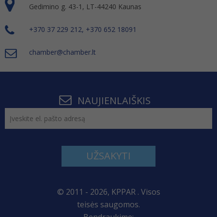
Gedimino g. 43-1, LT-44240 Kaunas
+370 37 229 212, +370 652 18091
chamber@chamber.lt
NAUJIENLAIŠKIS
UŽSAKYTI
© 2011 - 2026, KPPAR . Visos
teisės saugomos.
Bendraukime: