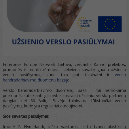
Enterprise Europe Network Lietuva, veikiantis Kauno prekybos,
pramonės ir amatų rūmuose, kiekvieną savaitę gauna užsienio
verslo pasiūlymus, kurie taip pat talpinami ir
verslo
bendradarbiavimo duomenų bazėje
.
Verslo bendradarbiavimo duomenų bazė – tai nemokama
priemonė, suteikianti galimybę susirasti užsienio verslo partnerių
daugiau nei 60 šalių. Bazėje talpinama tūkstančiai verslo
pasiūlymų, kurie yra reguliariai atnaujinami.
Šios savaitės pasiūlymai:
Įmonė iš Nyderlandų ieško vaistams skirtų tvarių plastikinių