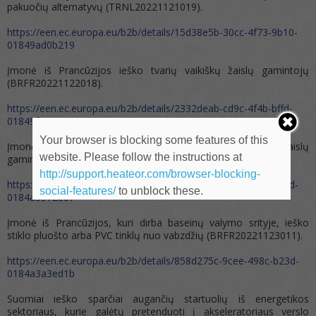
pakuočių alternatyvų (TRNL20221121019).
https://een.ec.europa.eu/b2b/details/15d38e5b-30cc-4f73-9b10-
01849ad0b219
Įmonė iš Prancūzijos ieško tvarių vaikiškų žaislų gamintojų
(BRFR20221122018).
https://een.ec.europa.eu/b2b/details/2332deab-cd9c-4f4b-bffd-
01849fa79ac7
Your browser is blocking some features of this
Įmonė iš Danijos ieško mažo dydžio vaikiškų lėlių ir žaislų
website. Please follow the instructions at
gamintojų (BRDK20221123003).
http://support.heateor.com/browser-blocking-
https://een.ec.europa.eu/b2b/details/19716576-2c49-45f7-9d9d-
social-features/
to unblock these.
0184a3572e87
Įmonė iš Prancūzijos, kuri dirba baseinų valymo srityje, ieško
stiklo pluošto arba PVC tinklų nuo vabzdžių (BRFR20221123011).
https://een.ec.europa.eu/b2b/details/858d275c-9cee-498c-b23d-
0184a3a3ed1b
Suomiai ieško sparčiai augančių startuolių iš energetikos
sektoriaus, kurie galėtų pretenduoti į akseleratoriaus verslo