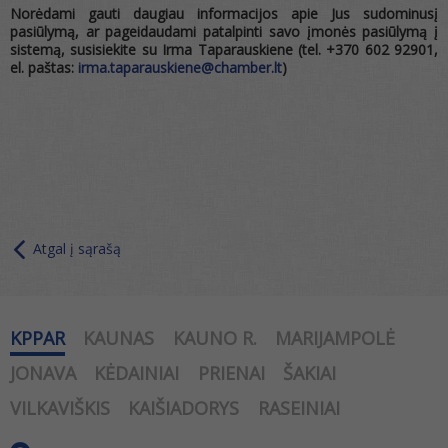
Norėdami gauti daugiau informacijos apie Jus sudominusį
pasiūlymą, ar pageidaudami patalpinti savo įmonės pasiūlymą į
sistemą, susisiekite su Irma Taparauskiene (tel. +370 602 92901,
el. paštas:
irma.taparauskiene@chamber.lt
)
Atgal į sąrašą
KPPAR
KAUNAS
KAUNO R.
MARIJAMPOLĖ
JONAVA
KĖDAINIAI
PRIENAI
ŠAKIAI
VILKAVIŠKIS
KAIŠIADORYS
RASEINIAI