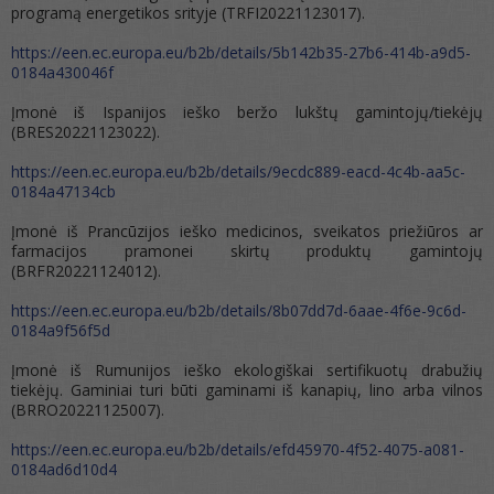
programą energetikos srityje (TRFI20221123017).
https://een.ec.europa.eu/b2b/details/5b142b35-27b6-414b-a9d5-
0184a430046f
Įmonė iš Ispanijos ieško beržo lukštų gamintojų/tiekėjų
(BRES20221123022).
https://een.ec.europa.eu/b2b/details/9ecdc889-eacd-4c4b-aa5c-
0184a47134cb
Įmonė iš Prancūzijos ieško medicinos, sveikatos priežiūros ar
farmacijos pramonei skirtų produktų gamintojų
(BRFR20221124012).
https://een.ec.europa.eu/b2b/details/8b07dd7d-6aae-4f6e-9c6d-
0184a9f56f5d
Įmonė iš Rumunijos ieško ekologiškai sertifikuotų drabužių
tiekėjų. Gaminiai turi būti gaminami iš kanapių, lino arba vilnos
(BRRO20221125007).
https://een.ec.europa.eu/b2b/details/efd45970-4f52-4075-a081-
0184ad6d10d4