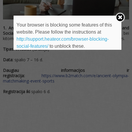
Your browser is blocking some features of this
1. Ancient Olympia Matchmaking Event – Sports, Tourism and
website. Please follow the instructions at
Social Innovation
– sporto, turizmo, socialinių inovacijų bei
kitoms su šiais sektoriais susijusioms įmonėms skirtas renginys.
http://support.heateor.com/browser-blocking-
social-features/
to unblock these.
Tipas:
virtualus (Graikija)
Data:
spalio 7 – 16 d.
Daugiau informacijos ir
registracija:
https://www.b2match.com/e/ancient-olympia-
matchmaking-event-sports
Registracija iki
spalio 6 d.