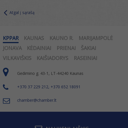
Atgal į sąrašą
KPPAR
KAUNAS
KAUNO R.
MARIJAMPOLĖ
JONAVA
KĖDAINIAI
PRIENAI
ŠAKIAI
VILKAVIŠKIS
KAIŠIADORYS
RASEINIAI
Gedimino g. 43-1, LT-44240 Kaunas
+370 37 229 212, +370 652 18091
chamber@chamber.lt