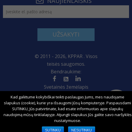
NAUJIENLAIŠKIS
UŽSAKYTI
© 2011 - 2026, KPPAR . Visos
teisės saugomos.
Bendraukime:
Svetainės žemėlapis
Kad galėtume kokybiškai teikti paslaugas Jums, mes naudojame
slapukus (cookie), kurie yra išsaugomi Jūsų kompiuteryje. Paspausdami
SUTINKU, Jūs patvirtinate, kad esate informuotas apie slapukų
Sprendimas:
naudojimą mūsų tinklalapyje. Atjungti slapukus Jūs galite savo naršyklės
nustatymuose.
SUTINKU
NESUTINKU