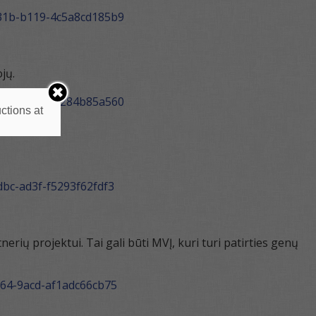
-431b-b119-4c5a8cd185b9
jų.
-4ca7-8e2d-e6284b85a560
ctions at
dbc-ad3f-f5293f62fdf3
rių projektui. Tai gali būti MVĮ, kuri turi patirties genų
4e64-9acd-af1adc66cb75