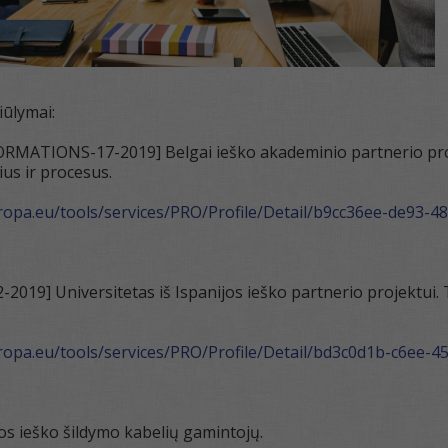
iūlymai:
ATIONS-17-2019] Belgai ieško akademinio partnerio projektui
ius ir procesus.
uropa.eu/tools/services/PRO/Profile/Detail/b9cc36ee-de93-
019] Universitetas iš Ispanijos ieško partnerio projektui. 
uropa.eu/tools/services/PRO/Profile/Detail/bd3c0d1b-c6ee-
os ieško šildymo kabelių gamintojų.