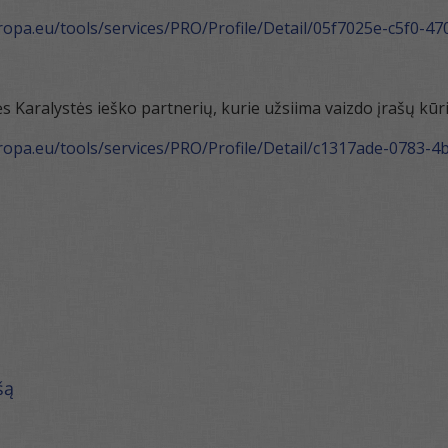
uropa.eu/tools/services/PRO/Profile/Detail/05f7025e-c5f0-
s Karalystės ieško partnerių, kurie užsiima vaizdo įrašų kūr
uropa.eu/tools/services/PRO/Profile/Detail/c1317ade-0783
šą