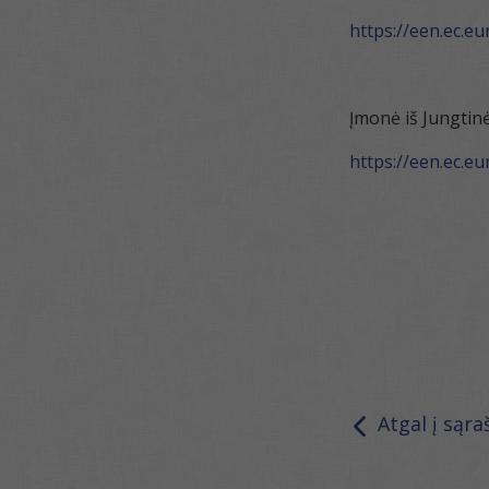
https://een.ec.e
Įmonė iš Jungtinė
https://een.ec.e
Atgal į sąra