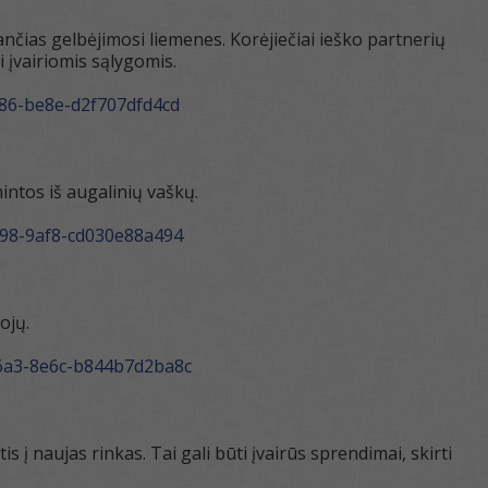
nčias gelbėjimosi liemenes. Korėjiečiai ieško partnerių
i įvairiomis sąlygomis.
4f86-be8e-d2f707dfd4cd
intos iš augalinių vaškų.
4c98-9af8-cd030e88a494
ojų.
-46a3-8e6c-b844b7d2ba8c
į naujas rinkas. Tai gali būti įvairūs sprendimai, skirti