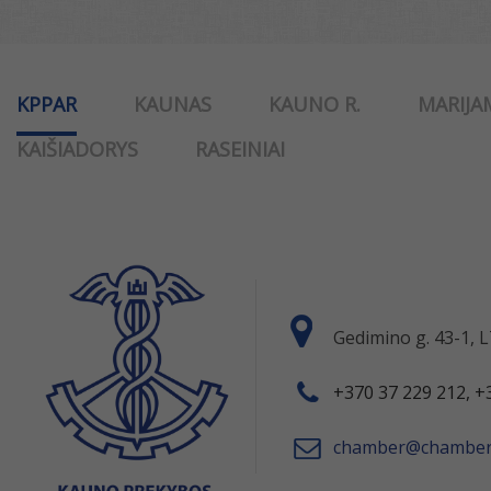
KPPAR
KAUNAS
KAUNO R.
MARIJA
KAIŠIADORYS
RASEINIAI
Gedimino g. 43-1,
+370 37 229 212, +
chamber@chamber.