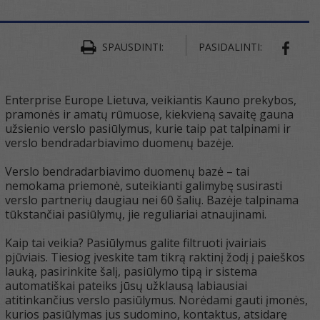
SPAUSDINTI:
PASIDALINTI:
SHAR
Enterprise Europe Lietuva, veikiantis Kauno prekybos,
pramonės ir amatų rūmuose, kiekvieną savaitę gauna
užsienio verslo pasiūlymus, kurie taip pat talpinami ir
verslo bendradarbiavimo duomenų bazėje.
Verslo bendradarbiavimo duomenų bazė – tai
nemokama priemonė, suteikianti galimybę susirasti
verslo partnerių daugiau nei 60 šalių. Bazėje talpinama
tūkstančiai pasiūlymų, jie reguliariai atnaujinami.
Kaip tai veikia? Pasiūlymus galite filtruoti įvairiais
pjūviais. Tiesiog įveskite tam tikrą raktinį žodį į paieškos
lauką, pasirinkite šalį, pasiūlymo tipą ir sistema
automatiškai pateiks jūsų užklausą labiausiai
atitinkančius verslo pasiūlymus. Norėdami gauti įmonės,
kurios pasiūlymas jus sudomino, kontaktus, atsidarę