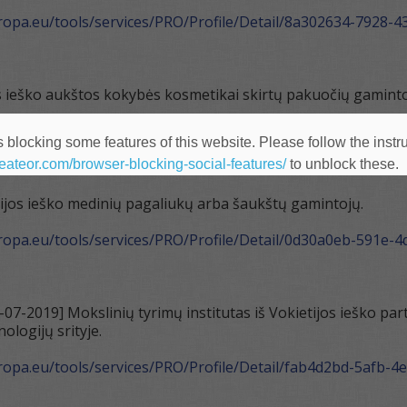
uropa.eu/tools/services/PRO/Profile/Detail/8a302634-7928
s ieško aukštos kokybės kosmetikai skirtų pakuočių gaminto
uropa.eu/tools/services/PRO/Profile/Detail/13300142-3dd7
 blocking some features of this website. Please follow the instru
heateor.com/browser-blocking-social-features/
to unblock these.
ijos ieško medinių pagaliukų arba šaukštų gamintojų.
uropa.eu/tools/services/PRO/Profile/Detail/0d30a0eb-591e-4
-2019] Mokslinių tyrimų institutas iš Vokietijos ieško partne
logijų srityje.
uropa.eu/tools/services/PRO/Profile/Detail/fab4d2bd-5afb-