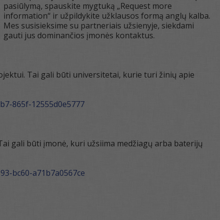
pasiūlymą, spauskite mygtuką „Request more
information“ ir užpildykite užklausos formą anglų kalba.
Mes susisieksime su partneriais užsienyje, siekdami
gauti jus dominančios įmonės kontaktus.
. Tai gali būti universitetai, kurie turi žinių apie
48b7-865f-12555d0e5777
Tai gali būti įmonė, kuri užsiima medžiagų arba baterijų
4593-bc60-a71b7a0567ce