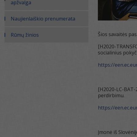
apžvalga
Naujienlaiškio prenumerata
Šios savaitės pas
Rūmų žinios
[H2020-TRANSFORM
socialinius pokyč
https://een.ec.e
[H2020-LC-BAT-2-2
perdirbimu.
https://een.ec.e
Įmonė iš Slovėnij