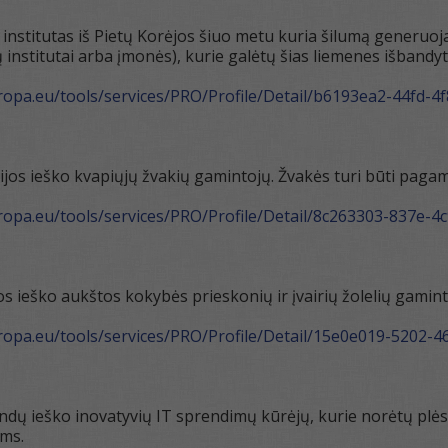
institutas iš Pietų Korėjos šiuo metu kuria šilumą generuoja
 institutai arba įmonės), kurie galėtų šias liemenes išbandyt
uropa.eu/tools/services/PRO/Profile/Detail/b6193ea2-44fd-
jos ieško kvapiųjų žvakių gamintojų. Žvakės turi būti pagam
uropa.eu/tools/services/PRO/Profile/Detail/8c263303-837e-
os ieško aukštos kokybės prieskonių ir įvairių žolelių gamint
uropa.eu/tools/services/PRO/Profile/Detail/15e0e019-5202
dų ieško inovatyvių IT sprendimų kūrėjų, kurie norėtų plėstis 
ms.