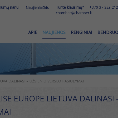
 rūmų nariu
Turite klausimų?
+370 37 229 212
Naujienlaiškis
chamber@chamber.lt
APIE
NAUJIENOS
RENGINIAI
BENDRU
UVA DALINASI – UŽSIENIO VERSLO PASIŪLYMAI
ISE EUROPE LIETUVA DALINASI 
MAI