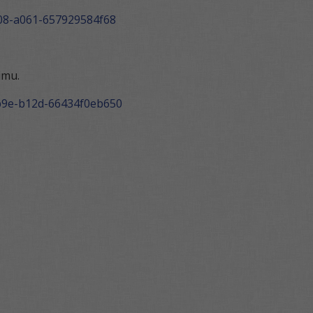
4708-a061-657929584f68
imu.
-4b9e-b12d-66434f0eb650