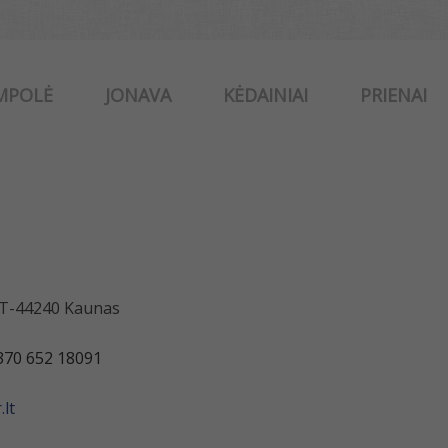
MPOLĖ
JONAVA
KĖDAINIAI
PRIENAI
 LT-44240 Kaunas
370 652 18091
lt