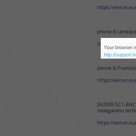
https://een.ec.e
Įmonė iš Lenkijo
https://een.ec.e
Your browser is
http://support.
Įmonė iš Prancūz
https://een.ec.e
[H2020-SC1-BHC-07
redagavimo techno
https://een.ec.e