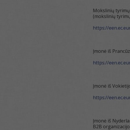
Mokslinių tyrimų 
(mokslinių tyrimų
https://een.ec.e
Įmonė iš Prancūzi
https://een.ec.e
Įmonė iš Vokietij
https://een.ec.e
Įmonė iš Nyderlan
B2B organizacijo