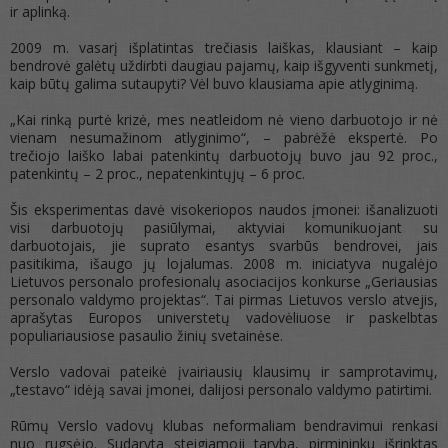
ir aplinką.
2009 m. vasarį išplatintas trečiasis laiškas, klausiant – kaip
bendrovė galėtų uždirbti daugiau pajamų, kaip išgyventi sunkmetį,
kaip būtų galima sutaupyti? Vėl buvo klausiama apie atlyginimą.
„Kai rinką purtė krizė, mes neatleidom nė vieno darbuotojo ir nė
vienam nesumažinom atlyginimo“, – pabrėžė ekspertė. Po
trečiojo laiško labai patenkintų darbuotojų buvo jau 92 proc.,
patenkintų – 2 proc., nepatenkintųjų – 6 proc.
Šis eksperimentas davė visokeriopos naudos įmonei: išanalizuoti
visi darbuotojų pasiūlymai, aktyviai komunikuojant su
darbuotojais, jie suprato esantys svarbūs bendrovei, jais
pasitikima, išaugo jų lojalumas. 2008 m. iniciatyva nugalėjo
Lietuvos personalo profesionalų asociacijos konkurse „Geriausias
personalo valdymo projektas“. Tai pirmas Lietuvos verslo atvejis,
aprašytas Europos universtetų vadovėliuose ir paskelbtas
populiariausiose pasaulio žinių svetainėse.
Verslo vadovai pateikė įvairiausių klausimų ir samprotavimų,
„testavo“ idėją savai įmonei, dalijosi personalo valdymo patirtimi.
Rūmų Verslo vadovų klubas neformaliam bendravimui renkasi
nuo rugsėjo. Sudaryta steigiamoji taryba, pirmininku išrinktas