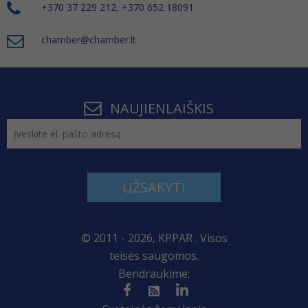
+370 37 229 212, +370 652 18091
chamber@chamber.lt
NAUJIENLAIŠKIS
UŽSAKYTI
© 2011 - 2026, KPPAR . Visos
teisės saugomos.
Bendraukime: