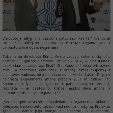
Darbuotojai atlyginimą pasiskiria patys sau. Kas tai? Avantiūra?
Utopija? Pasitikėjimo darbuotojais išraiška? Organizacijos ir
darbuotojų brandos išmėginimas?
Tokia tema diskutuota Rūmų Verslo vadovų klube, o šią idėją
pristatė UPS įgaliotojo atstovo Lietuvoje – UAB „Skubios siuntos“
direktoriaus pavaduotoja Jūratė Stanišauskienė (šiuo pristatymo
atveju – bendrovės darbuotojų ir klientų laimės ekspertė) ir
bendrovės vadovas, idėjos iniciatorius dr. Vladas Lašas. Drąsų ir
neįprastą eksperimentą įmonė pradėjo 2007 m. rudenį. Tad
Kauno verslo lyderius intrigavo ne tik pats sumanymas, bet ir jo
rezultatai – ar pasiteisino, kokios naudos davė įmonei ir
darbuotojams, kas po to pasikeitė?
„Šiai idėjai pirmiausia reikia trijų dedamųjų: organizacijos kultūros,
lyderystės (vadovo autoritetas ir vaidmuo) bei mokymų. Projektas
gimė, kai darbo jėga brango ne dienomis, o valandomis,