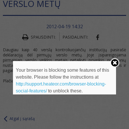
VERSLO METŲ
2012-04-19 14:32
SHARE ON FA
SPAUSDINTI:
PASIDALINTI:
Daugiau kaip 40 verslą kontroliuojančių institucijų pasirašė
deklaraciją dėl pirmųjų verslo metų. Joje įsipareigojama
pirmaisiais verslo veiklos metais netaikyti poveikio priemonių
nustačius pažeidimų, skirti laiko ūkio subjektų konsultacijoms ir
Your browser is blocking some features of this
pagalbai.
website. Please follow the instructions at
Plačiau – prisegtuke.
http://support.heateor.com/browser-blocking-
social-features/
to unblock these.
Atgal į sąrašą