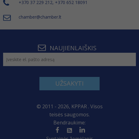
+370 37 229 212, +370 652 18091
chamber@chamber.lt
NAUJIENLAIŠKIS
UŽSAKYTI
© 2011 - 2026, KPPAR . Visos
teisės saugomos.
Bendraukime:
Svetainės žemėlapis