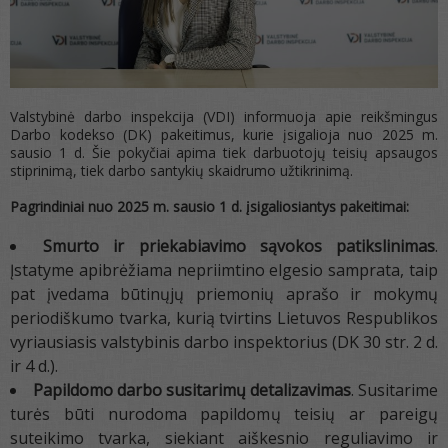
Valstybinė darbo inspekcija (VDI) informuoja apie reikšmingus
Darbo kodekso (DK) pakeitimus, kurie įsigalioja nuo 2025 m.
sausio 1 d. Šie pokyčiai apima tiek darbuotojų teisių apsaugos
stiprinimą, tiek darbo santykių skaidrumo užtikrinimą.
Pagrindiniai nuo 2025 m. sausio 1 d. įsigaliosiantys pakeitimai:
Smurto ir priekabiavimo sąvokos patikslinimas
.
Įstatyme apibrėžiama nepriimtino elgesio samprata, taip
pat įvedama būtinųjų priemonių aprašo ir mokymų
periodiškumo tvarka, kurią tvirtins Lietuvos Respublikos
vyriausiasis valstybinis darbo inspektorius (DK 30 str. 2 d.
ir 4 d.).
Papildomo darbo susitarimų detalizavimas
. Susitarime
turės būti nurodoma papildomų teisių ar pareigų
suteikimo tvarka, siekiant aiškesnio reguliavimo ir