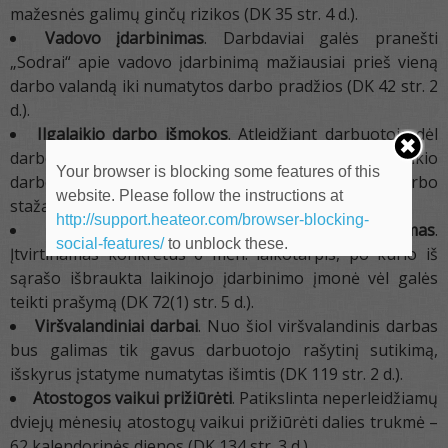
mažesnės galimų ginčų rizikos (DK 35 str. 4 d.).
Vadovo įdarbinimas
. Darbdaviai galės pranešti
„Sodrai“ apie vadovo įdarbinimą mažiausiai prieš vieną
darbo valandą iki numatytos darbo pradžios (DK 42 str. 2
d.).
Ilgalaikio darbo išmokos
. Atleidžiant darbuotoją dėl
darbdavio bankroto, numatoma galimybė gauti ilgalaikio
Your browser is blocking some features of this
darbo išmoką, atsižvelgiant į nepertraukiamą darbo
website. Please follow the instructions at
stažą (DK 62 str. 5 d.).
http://support.heateor.com/browser-blocking-
Laikinosios įdarbinimo įmonės reguliavimas
.
social-features/
to unblock these.
Įtvirtinamas konkretus 6 mėn. laikotarpis, po kurio iš
sąrašo išbraukta laikinojo įdarbinimo įmonė vėl galės
teikti prašymą (DK 72(1) str. 5 d.).
Viršvalandiniai darbai
. Nuo šiol viršvalandinis darbas
bus galimas tik gavus darbuotojo rašytinį sutikimą,
išskyrus įstatyme numatytas išimtis (DK 119 str. 2 d.).
Atostogos vaikui prižiūrėti
. Patikslinta neperleidžiamų
dviejų mėnesių atostogų vaikui prižiūrėti dalies trukmė –
62 kalendorinės dienos (DK 134 str. 3 d.).