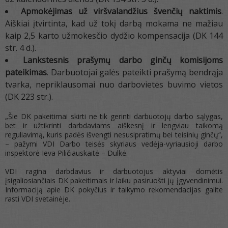
Apmokėjimas už viršvalandžius švenčių naktimis
.
Aiškiai įtvirtinta, kad už tokį darbą mokama ne mažiau
kaip 2,5 karto užmokesčio dydžio kompensacija (DK 144
str. 4 d.).
Lankstesnis prašymų darbo ginčų komisijoms
pateikimas
. Darbuotojai galės pateikti prašymą bendrąja
tvarka, nepriklausomai nuo darbovietės buvimo vietos
(DK 223 str.).
„Šie DK pakeitimai skirti ne tik gerinti darbuotojų darbo sąlygas,
bet ir užtikrinti darbdaviams aiškesnį ir lengviau taikomą
reguliavimą, kuris padės išvengti nesusipratimų bei teisinių ginčų“,
– pažymi VDI Darbo teisės skyriaus vedėja-vyriausioji darbo
inspektorė Ieva Piličiauskaitė – Dulkė.
VDI ragina darbdavius ir darbuotojus aktyviai domėtis
įsigaliosiančiais DK pakeitimais ir laiku pasiruošti jų įgyvendinimui.
Informaciją apie DK pokyčius ir taikymo rekomendacijas galite
rasti VDI svetainėje.