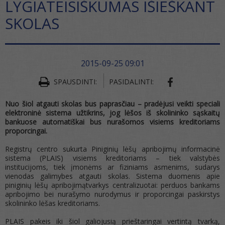
LYGIATEISIŠKUMAS IŠIEŠKANT
SKOLAS
2015-09-25 09:01
SHARE ON FA
SPAUSDINTI:
PASIDALINTI:
Nuo šiol atgauti skolas bus paprasčiau – pradėjusi veikti speciali
elektroninė sistema užtikrins, jog lėšos iš skolininko sąskaitų
bankuose automatiškai bus nurašomos visiems kreditoriams
proporcingai.
Registrų centro sukurta Piniginių lėšų apribojimų informacinė
sistema (PLAIS) visiems kreditoriams – tiek valstybės
institucijoms, tiek įmonėms ar fiziniams asmenims, sudarys
vienodas galimybes atgauti skolas. Sistema duomenis apie
piniginių lėšų apribojimątvarkys centralizuotai: perduos bankams
apribojimo bei nurašymo nurodymus ir proporcingai paskirstys
skolininko lėšas kreditoriams.
PLAIS pakeis iki šiol galiojusią prieštaringai vertintą tvarką,