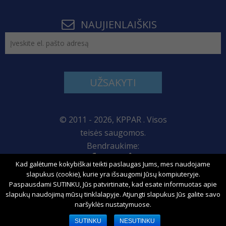
NAUJIENLAIŠKIS
UŽSAKYTI
© 2011 - 2026, KPPAR . Visos
teisės saugomos.
Bendraukime:
Kad galėtume kokybiškai teikti paslaugas Jums, mes naudojame
Svetainės žemėlapis
slapukus (cookie), kurie yra išsaugomi Jūsų kompiuteryje.
Paspausdami SUTINKU, Jūs patvirtinate, kad esate informuotas apie
slapukų naudojimą mūsų tinklalapyje. Atjungti slapukus Jūs galite savo
naršyklės nustatymuose.
Sprendimas:
SUTINKU
NESUTINKU