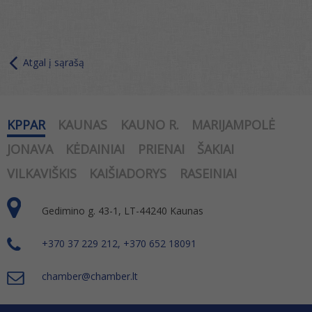
Atgal į sąrašą
KPPAR
KAUNAS
KAUNO R.
MARIJAMPOLĖ
JONAVA
KĖDAINIAI
PRIENAI
ŠAKIAI
VILKAVIŠKIS
KAIŠIADORYS
RASEINIAI
Gedimino g. 43-1, LT-44240 Kaunas
+370 37 229 212, +370 652 18091
chamber@chamber.lt