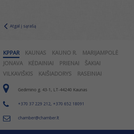
Atgal į sąrašą
KPPAR
KAUNAS
KAUNO R.
MARIJAMPOLĖ
JONAVA
KĖDAINIAI
PRIENAI
ŠAKIAI
VILKAVIŠKIS
KAIŠIADORYS
RASEINIAI
Gedimino g. 43-1, LT-44240 Kaunas
+370 37 229 212, +370 652 18091
chamber@chamber.lt