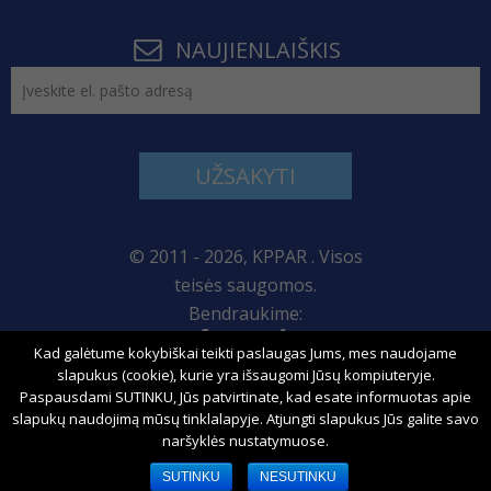
NAUJIENLAIŠKIS
UŽSAKYTI
© 2011 - 2026, KPPAR . Visos
teisės saugomos.
Bendraukime:
Kad galėtume kokybiškai teikti paslaugas Jums, mes naudojame
Svetainės žemėlapis
slapukus (cookie), kurie yra išsaugomi Jūsų kompiuteryje.
Paspausdami SUTINKU, Jūs patvirtinate, kad esate informuotas apie
slapukų naudojimą mūsų tinklalapyje. Atjungti slapukus Jūs galite savo
naršyklės nustatymuose.
Sprendimas:
SUTINKU
NESUTINKU