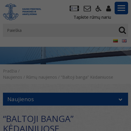
Tapkite rūmų nariu
Pradžia
/
Naujienos
/
Rūmų naujienos
/
“Baltoji banga” Kėdainiuose
Naujienos
“BALTOJI BANGA”
KĖDAINIUOSE