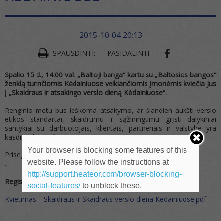
2015-10-04 20:13
SHARE ON FA
SPAUSDINTI:
PASIDALINTI:
Spalio 15 d., 14.00 val. „Baltoji banga“ kartu su „Baltosios bangos“
ženklą turinčiomis Kėdainiuose veikiančiomis įmonėmis kviečia Jus
į „Skaidraus ir atsakingo verslo dieną Kėdainiuose“.
Renginio metu bus ieškoma atsakymo, ar šiandien aukšti verslo
etikos standartai, skaidrumu ir sąžiningumu grįsti dalykiniai
santykiai su darbuotojais, klientais, partneriais ir valstybe yra
kasdienybė ar išimtis.
Your browser is blocking some features of this
Prisegama išsami
renginio programa
website. Please follow the instructions at
.
http://support.heateor.com/browser-blocking-
Registruotis
čia
social-features/
to unblock these.
Kvietimas – Skaidraus ir Skaidraus verslo diena Kedainiuose.pdf