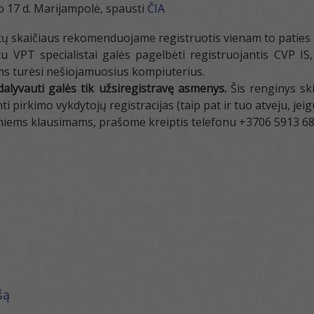
o 17 d. Marijampolė, spausti
ČIA
etų skaičiaus rekomenduojame registruotis vienam to paties 
u VPT specialistai galės pagelbėti registruojantis CVP I
ms turėsi nešiojamuosius kompiuterius.
lyvauti galės tik užsiregistravę asmenys.
Šis renginys ski
i pirkimo vykdytojų registracijas (taip pat ir tuo atveju, jeig
miems klausimams, prašome kreiptis telefonu +3706 5913 688
šą