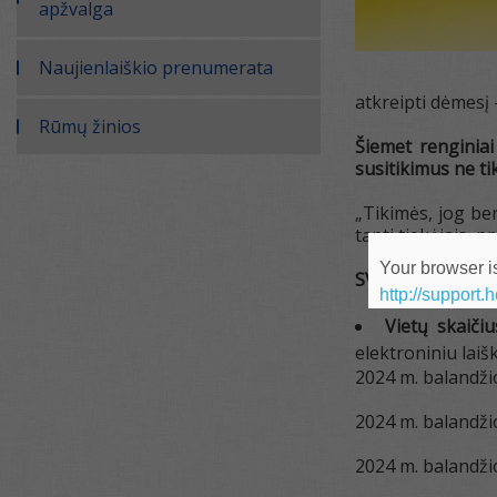
apžvalga
Naujienlaiškio prenumerata
atkreipti dėmesį
Rūmų žinios
Šiemet renginiai
susitikimus ne ti
„Tikimės, jog be
tapti tiekėjais, 
Your browser is
SVARBU!
http://support.
Vietų skaiči
elektroniniu laiš
2024 m. balandžio
2024 m. balandžio
2024 m. balandži