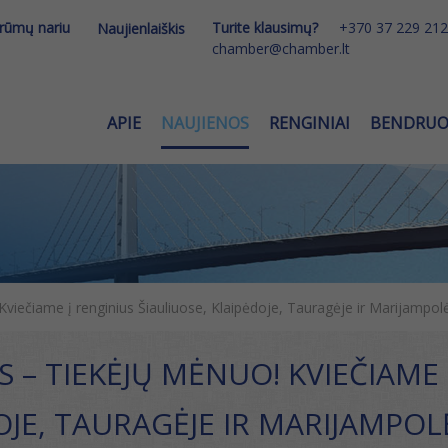
 rūmų nariu
Turite klausimų?
+370 37 229 212
Naujienlaiškis
chamber@chamber.lt
APIE
NAUJIENOS
RENGINIAI
BENDRU
Kviečiame į renginius Šiauliuose, Klaipėdoje, Tauragėje ir Marijampol
 – TIEKĖJŲ MĖNUO! KVIEČIAME 
OJE, TAURAGĖJE IR MARIJAMPOL