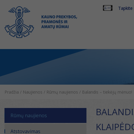
Tapkite
Pradžia
/
Naujienos
/
Rūmų naujienos
/
Balandis – tiekėjų mėnuo! 
BALANDIS
Rūmų naujienos
KLAIPĖD
Atstovavimas