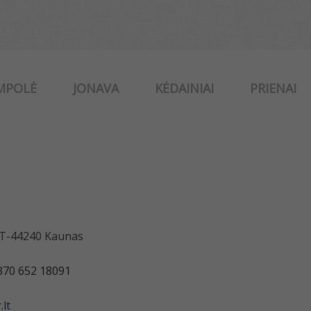
MPOLĖ
JONAVA
KĖDAINIAI
PRIENAI
 LT-44240 Kaunas
370 652 18091
lt