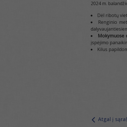
2024 m. balandži
Dėl ribotų vi
Renginio met
dalyvaujantiesie
Mokymuose da
įspėjimo panaikint
Kilus papildo
Atgal į sąra