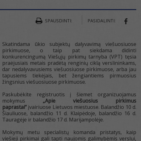
SPAUSDINTI:
PASIDALINTI:
SHAR
Skatindama ūkio subjektų dalyvavimą viešuosiuose
pirkimuose, o taip pat siekdama didinti
konkurencingumą Viešųjų pirkimų tarnyba (VPT) tęsia
praėjusiais metais pradėtą renginių ciklą verslininkams,
dar nedalyvavusiems viešuosiuose pirkimuose, arba jau
tapusiems tiekėjais, bet žengiantiems pirmuosius
žingsnius viešuosiuose pirkimuose.
Paskubėkite registruotis į šiemet organizuojamus
mokymus
„Apie viešuosius pirkimus
paprastai“
įvairiuose Lietuvos miestuose. Balandžio 10 d.
Šiauliuose, balandžio 11 d. Klaipėdoje, balandžio 16 d.
Tauragėje ir balandžio 17 d. Marijampolėje.
Mokymų metu specialistų komanda pristatys, kaip
viešieji pirkimai gali tapti naujomis galimybėmis verslui,