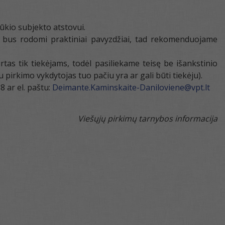
ūkio subjekto atstovui.
S, bus rodomi praktiniai pavyzdžiai, tad rekomenduojame
rtas tik tiekėjams, todėl pasiliekame teisę be išankstinio
u pirkimo vykdytojas tuo pačiu yra ar gali būti tiekėju).
 ar el. paštu:
Deimante.Kaminskaite-Daniloviene@vpt.lt
Viešųjų pirkimų tarnybos informacija