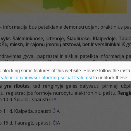
 – informacija bus pateikiama demonstruojant praktinius pav
 vyks Šalčininkuose, Utenoje, Šiauliuose, Klaipėdoje, Taur
k šių miestų ir rajonų įmonių atstovai, bet ir verslininkai iš 
ndravimas gyvai, paprastai ir aiškiai pateikta informacija 
praplėsti rinką, o tuo pačiu didins konkurenciją viešuosiuos
 blocking some features of this website. Please follow the instru
heateor.com/browser-blocking-social-features/
to unblock these.
us yra ribotas
, tad renginyje galės dalyvauti pirmieji užp
ku, registracijos formoje nurodytu elektroniniu paštu.
Rengin
 10 d. Šiauliai, spausti
ČIA
 11 d. Klaipėda, spausti
ČIA
o 16 d. Tauragė, spausti
ČIA