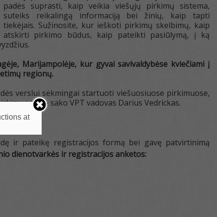
padės suprasti, kaip veikia viešųjų pirkimų sistema,
suteiks reikalingą informaciją bei žinių, kaip tapti
tiekėjais. Sužinosite, kur ieškoti pirkimų skelbimų, kaip
atskirti pirkimo būdus, kaip pateikti pasiūlymą, į ką
yzdžius.
agėje, Marijampolėje, kur gyvai savivaldybėse kviečiami į
gretimų regionų.
padės verslui sėkmingai startuoti viešuosiuose pirkimuose,
e pirkimuose“, – sako VPT vadovas Darius Vedrickas.
ctions at
ildę ir pateikę registracijos formą bei gavę patvirtinimą
io dienotvarkės ir registracijos anketos: