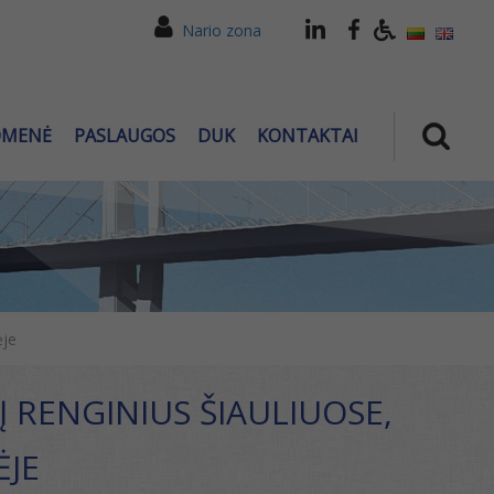
Nario zona
OMENĖ
PASLAUGOS
DUK
KONTAKTAI
ėje
Į RENGINIUS ŠIAULIUOSE,
ĖJE