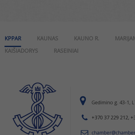
KPPAR
KAUNAS
KAUNO R.
MARIJA
KAIŠIADORYS
RASEINIAI
Gedimino g. 43-1,
+370 37 229 212, +
chamber@chamber.