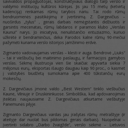
savivaldos propaguotojas, konstruktyvaus dialogo tarp verslo ir
valdymo institucijų kultūros kūrėjas. Jis jau 15 metų (ketvirtą
kadenciją) renkamas rūmų tarybos nariu. Tai rodo rūmų
bendruomenės pasitikėjimą ir įvertinimą. Z. Dargevičius –
nuoširdus „tylus“ , gerais darbais nemėgstantis didžiuotis ir
garsintis mecenatas, rūmų labdaros ir paramos klubo „Verslas
Kaunui“ narys. Jo iniciatyva, nenuilstančio entuziazmo, kuriuo
užkrėtė ir bendraminčius, dėka Parodos kalne rūmų 90-mečiui
pažymėti kuriama verslo istorijos įamžinimo erdvė.
Zigmanto vadovaujamas verslas – klesti ir auga. Bendrovė „Liuks“
– tai ir viešbučių bei maitinimo paslaugų, ir farmacijos gamybos
verslas. Sėkmę iliustruoja vien šie skaičiai: apyvarta siekia 7
milijonus eurų, eksportas išaugo daugiau kaip 90 proc., o kasmet
į valstybės biudžetą sumokama apie 400 tūkstančių eurų
mokesčių.
Z. Dargevičiaus įmonė valdo „Best Western“ tinklo viešbučius
Kaune, Vilniuje ir Druskininkuose. Simboliška, kad apdovanojimas
įteiktas naujausiame Z. Dargevičiaus atkurtame viešbutyje
Panemunės pilyje.
Zigmanto Dargevičiaus vardas jau įrašytas rūmų metraštyje (ir
ateityje dar nuolat bus pildomas gerais darbais). Nuopelnai –
įvertinti sidabro „Darbo žvaigžde“, verslo sėkmė – Lietuvos