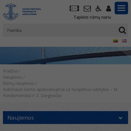
Tapkite rūmų nariu
Pradžia
/
Naujienos
/
Rūmų naujienos
/
Aukščiausi Seimo apdovanojimai už nuopelnus valstybei – M.
Rondomanskui ir Z. Dargevičiui
Naujienos