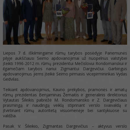
Liepos 7 d. iškilmingame rūmų tarybos posėdyje Panemunės
pilyje aukščiausi Seimo apdovanojimai už nuopelnus valstybei
įteikti 1996-2012 m. rūmų prezidentui Mečislovui Rondomanskui ir
ilgamečiam tarybos nariui Zigmantui Dargevičiui. Garbingus
apdovanojimus jiems įteikė Seimo pirmasis vicepirmininkas Vydas
Gedvilas.
Teikiant apdovanojimus, Kauno prekybos, pramonės ir amatų
rūmų prezidentas Benjaminas Žemaitis ir generalinis direktorius
Vytautas Šileikis pabrėžė M. Rondomansko ir Z. Dargevičiaus
prasmingą ir naudingą veiklą stiprinant verslo svaivaldą ir
įtvirtinant rūmų autoritetą visuomenėje bei santykiuose su
valdžia.
Pasak V. Šileikio, Zigmantas Dargevičius – aktyvus verslo