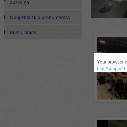
apžvalga
Naujienlaiškio prenumerata
Rūmų žinios
Your browser is
http://support.