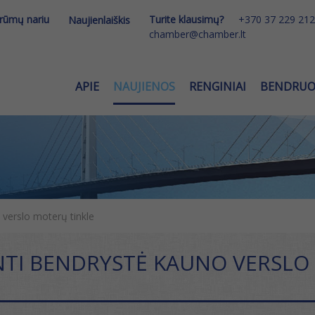
 rūmų nariu
Turite klausimų?
+370 37 229 212
Naujienlaiškis
chamber@chamber.lt
APIE
NAUJIENOS
RENGINIAI
BENDRU
 verslo moterų tinkle
TI BENDRYSTĖ KAUNO VERSLO