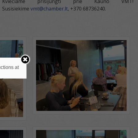
Kviečiame prisijungti prie Kauno VMT!
Susisiekime
vmt@chamber.lt
, +370 68736240.
ctions at