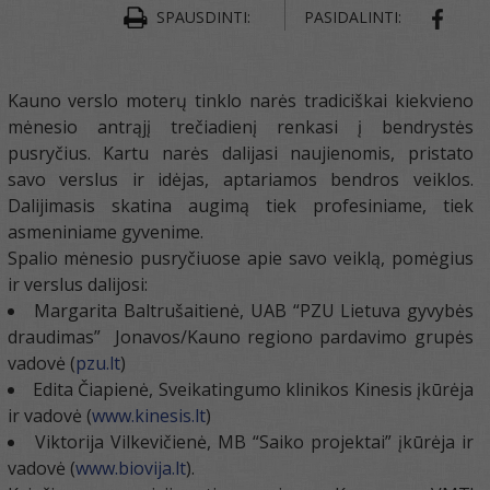
SPAUSDINTI:
PASIDALINTI:
SHAR
Kauno verslo moterų tinklo narės tradiciškai kiekvieno
mėnesio antrąjį trečiadienį renkasi į bendrystės
pusryčius. Kartu narės dalijasi naujienomis, pristato
savo verslus ir idėjas, aptariamos bendros veiklos.
Dalijimasis skatina augimą tiek profesiniame, tiek
asmeniniame gyvenime.
Spalio mėnesio pusryčiuose apie savo veiklą, pomėgius
ir verslus dalijosi:
Margarita Baltrušaitienė, UAB “PZU Lietuva gyvybės
draudimas” Jonavos/Kauno regiono pardavimo grupės
vadovė (
pzu.lt
)
Edita Čiapienė, Sveikatingumo klinikos Kinesis įkūrėja
ir vadovė (
www.kinesis.lt
)
Viktorija Vilkevičienė, MB “Saiko projektai” įkūrėja ir
vadovė (
www.biovija.lt
).