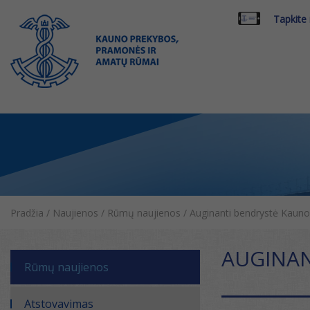
Tapkite
Pradžia
/
Naujienos
/
Rūmų naujienos
/
Auginanti bendrystė Kauno
AUGINAN
Rūmų naujienos
Atstovavimas