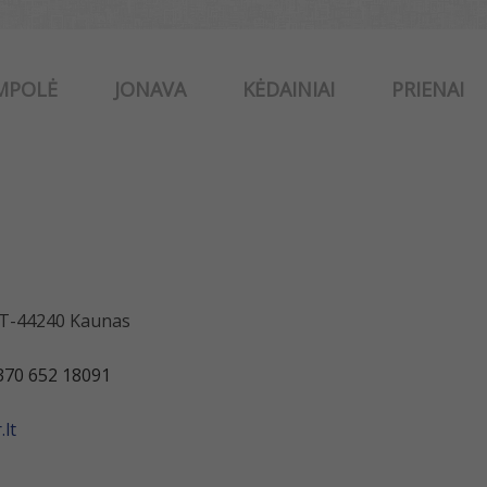
MPOLĖ
JONAVA
KĖDAINIAI
PRIENAI
 LT-44240 Kaunas
370 652 18091
lt