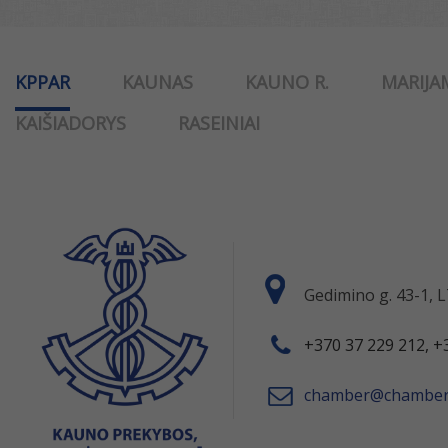
KPPAR
KAUNAS
KAUNO R.
MARIJA
KAIŠIADORYS
RASEINIAI
Gedimino g. 43-1,
+370 37 229 212, +
chamber@chamber.