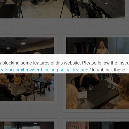
 blocking some features of this website. Please follow the instru
heateor.com/browser-blocking-social-features/
to unblock these.