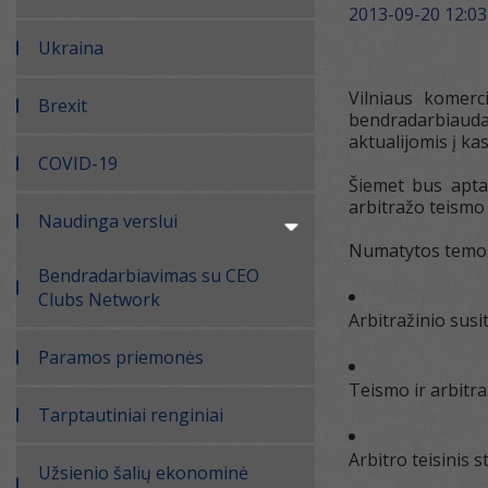
2013-09-20 12:03
Ukraina
Vilniaus komerc
Brexit
bendradarbiaudam
aktualijomis į k
COVID-19
Šiemet bus aptar
arbitražo teismo
Naudinga verslui
Numatytos temos 
Bendradarbiavimas su CEO
Clubs Network
Arbitražinio susi
Paramos priemonės
Teismo ir arbitr
Tarptautiniai renginiai
Arbitro teisinis
Užsienio šalių ekonominė