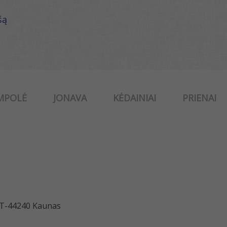
šą
MPOLĖ
JONAVA
KĖDAINIAI
PRIENAI
 LT-44240 Kaunas