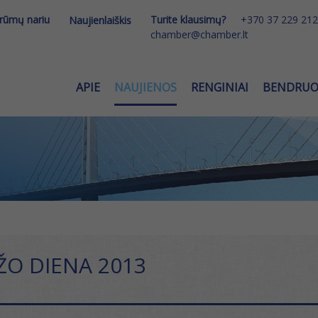
 rūmų nariu
Turite klausimų?
+370 37 229 212
Naujienlaiškis
chamber@chamber.lt
APIE
NAUJIENOS
RENGINIAI
BENDRU
ŽO DIENA 2013