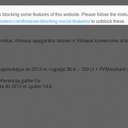
os priemonių taikymo arbitražo procese praktika ir
 blocking some features of this website. Please follow the instru
heateor.com/browser-blocking-social-features/
to unblock these.
mikai, Vilniaus apygardos teismo ir Vilniaus komercinio arbi
:apmokėjus iki 2013 m. rugsėjo 30 d. – 150 Lt + PVMmokant n
nferenciją galite
čia
ta iki 2013 m. spalio 14 d.