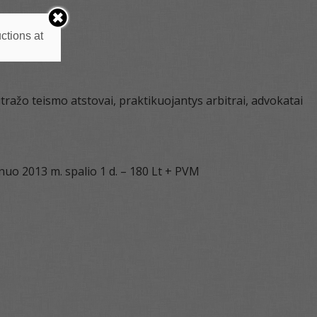
ctions at
tražo teismo atstovai, praktikuojantys arbitrai, advokatai
uo 2013 m. spalio 1 d. – 180 Lt + PVM