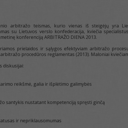
inio arbitražo teismas, kurio vienas iš steigėjų yra L
as su Lietuvos verslo konfederacija, kviečia specialistus
asmetinę konferenciją ARBITRAŽO DIENA 2013.
iamos prielaidos ir sąlygos efektyviam arbitražo procesui
 arbitražo procedūros reglamentas (2013). Maloniai kviečiam
diskusijai:
tarimo reikšmė, galia ir išplėtimo galimybės
ažo santykis nustatant kompetenciją spręsti ginčą
 statusas ir nepriklausomumas