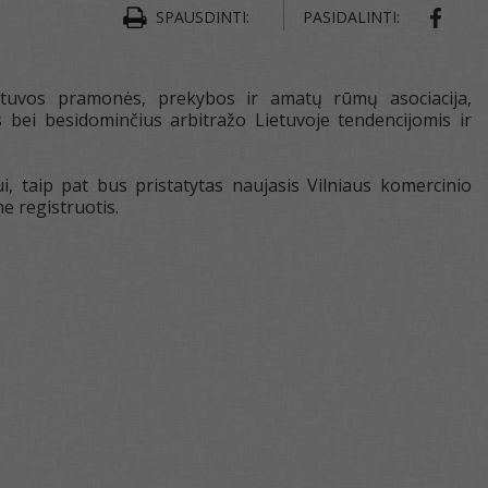
SHAR
SPAUSDINTI:
PASIDALINTI:
ietuvos pramonės, prekybos ir amatų rūmų asociacija,
 bei besidominčius arbitražo Lietuvoje tendencijomis ir
, taip pat bus pristatytas naujasis Vilniaus komercinio
e registruotis.