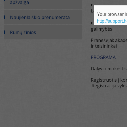
apžvalga
Laikinųjų apsaug
Your browser is
Naujienlaiškio prenumerata
http://support.
galimybės
Rūmų žinios
Pranešėjai: akade
ir teisininkai
PROGRAMA
Dalyvio mokestis
Registruotis į ko
.Registracija vyks