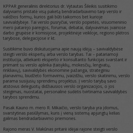
KPPAR generalinis direktorius dr. Vytautas Šileikis susitikimo
dalyviams pristatė visą paketą bendradarbiavimo tarp verslo ir
valdžios formų, kurios gali būti taikomos bet kurioje
savivaldybėje. Tai verslo pusryčiai, verslo popietės, visuomeninio
mero patarėjo pareigos, forumai, debatai, dalyvavimas įvairiose
darbo grupėse ir komisijose, projektinėje veikloje, regiono plėtros
tarybose, delegacijose ir kt.
Susitikime buvo diskutuojama apie naują idėją – savivaldybėse
steigti verslo ekspertų arba verslo tarybas.
Tai – patariamoji
institucija, atliekanti eksperto ir konsultanto funkcijas svarstant ir
priimant su verslo aplinka (taisyklių, mokesčių, lengvatų,
rinkliavų), savivaldybės ekonomine pažanga, strateginiu
planavimu, biudžeto formavimu, įvaizdžiu, verslo skatinimu, verslo
parama susijusių sprendimų projektus. Į verslo tarybą savo
atstovus deleguotų didžiausios verslo organizacijos, o jos
steigimas, nuostatai, personalinė sudėtis tvirtinama savivaldybės
tarybos sprendimu.
Pasak Kauno m. mero R. Mikaičio, verslo taryba yra įdomus,
svarstytinas pasiūlymas, kuris į vieną sistemą apjungtų kelias
galimas bendradarbiavimo priemones.
Rajono meras V. Makūnas pritarė idėjai rajone steigti verslo