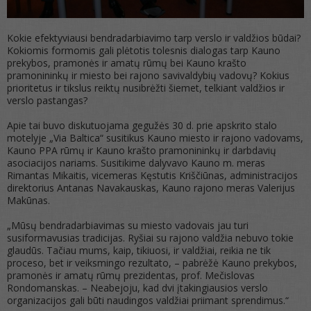
Kokie efektyviausi bendradarbiavimo tarp verslo ir valdžios būdai?
Kokiomis formomis gali plėtotis tolesnis dialogas tarp Kauno
prekybos, pramonės ir amatų rūmų bei Kauno krašto
pramonininkų ir miesto bei rajono savivaldybių vadovų? Kokius
prioritetus ir tikslus reiktų nusibrėžti šiemet, telkiant valdžios ir
verslo pastangas?
Apie tai buvo diskutuojama gegužės 30 d. prie apskrito stalo
motelyje „Via Baltica“ susitikus Kauno miesto ir rajono vadovams,
Kauno PPA rūmų ir Kauno krašto pramonininkų ir darbdavių
asociacijos nariams. Susitikime dalyvavo Kauno m. meras
Rimantas Mikaitis, vicemeras Kęstutis Kriščiūnas, administracijos
direktorius Antanas Navakauskas, Kauno rajono meras Valerijus
Makūnas.
„Mūsų bendradarbiavimas su miesto vadovais jau turi
susiformavusias tradicijas. Ryšiai su rajono valdžia nebuvo tokie
glaudūs. Tačiau mums, kaip, tikiuosi, ir valdžiai, reikia ne tik
proceso, bet ir veiksmingo rezultato, – pabrėžė Kauno prekybos,
pramonės ir amatų rūmų prezidentas, prof. Mečislovas
Rondomanskas. – Neabejoju, kad dvi įtakingiausios verslo
organizacijos gali būti naudingos valdžiai priimant sprendimus.“