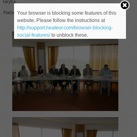
tarybą.
Plačiau skaitykite birželio mėnesio „Rūmų žiniose“.
Your browser is blocking some features of this
website. Please follow the instructions at
http://support.heateor.com/browser-blocking-
social-features/
to unblock these.