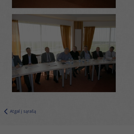
Atgal į sąrašą