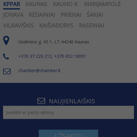
KPPAR
KAUNAS
KAUNO R.
MARIJAMPOLĖ
JONAVA
KĖDAINIAI
PRIENAI
ŠAKIAI
VILKAVIŠKIS
KAIŠIADORYS
RASEINIAI
Gedimino g. 43-1, LT-44240 Kaunas
+370 37 229 212, +370 652 18091
chamber@chamber.lt
NAUJIENLAIŠKIS
UŽSAKYTI