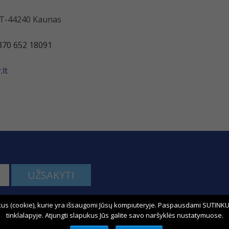
 LT-44240 Kaunas
370 652 18091
lt
UŽSAKYTI
us (cookie), kurie yra išsaugomi Jūsų kompiuteryje. Paspausdami SUTINKU,
kime:
tinklalapyje. Atjungti slapukus Jūs galite savo naršyklės nustatymuose.