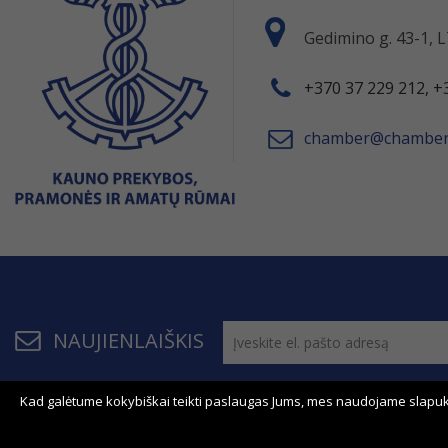
Gedimino g. 43-1,
+370 37 229 212, +
chamber@chamber.
NAUJIENLAIŠKIS
Kad galėtume kokybiškai teikti paslaugas Jums, mes naudojame slapuk
© 2011 - 2026, KPPAR . Visos teisės saugomos.
Bendrau
Svetainės žemėlapis