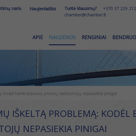
 rūmų nariu
Turite klausimų?
+370 37 229 212
Naujienlaiškis
chamber@chamber.lt
APIE
NAUJIENOS
RENGINIAI
BENDRU
: kodėl bankrutavusių įmonių darbuotojų nepasiekia pinigai
MŲ IŠKELTĄ PROBLEMĄ: KODĖL
OJŲ NEPASIEKIA PINIGAI