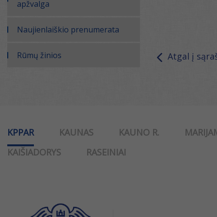
apžvalga
Naujienlaiškio prenumerata
Rūmų žinios
Atgal į sąra
KPPAR
KAUNAS
KAUNO R.
MARIJA
KAIŠIADORYS
RASEINIAI