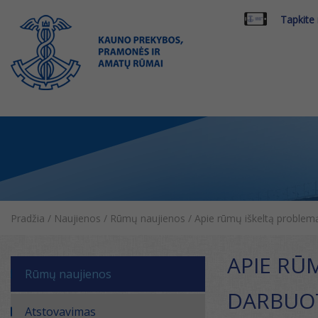
Tapkite
Pradžia
/
Naujienos
/
Rūmų naujienos
/
Apie rūmų iškeltą problemą
APIE RŪ
Rūmų naujienos
DARBUOT
Atstovavimas