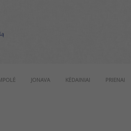
šą
MPOLĖ
JONAVA
KĖDAINIAI
PRIENAI