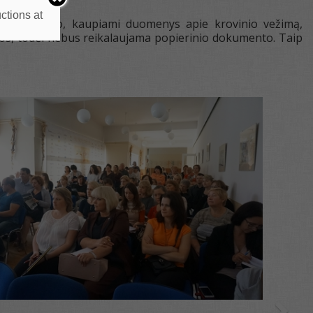
ctions at
 ir saugojimo, kaupiami duomenys apie krovinio vežimą,
ijos, todėl nebus reikalaujama popierinio dokumento. Taip