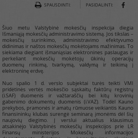
SHAR
SPAUSDINTI:
PASIDALINTI:
Šiuo metu Valstybinė mokesčių inspekcija diegia
Išmaniąją mokesčių administravimo sistemą. Jos tikslas –
mokesčių surinkimo, administravimo efektyvumo
didinimas ir naštos mokesčių mokėtojams mažinimas. To
siekiama diegiant išmaniąsias elektronines paslaugas ir
perkeliant mokesčių mokėtojų ūkinių operacijų
duomenų rinkimą, tvarkymą, valdymą ir teikimą į
elektroninę erdvę.
Nuo spalio 1 d. verslo subjektai turės teikti VMI
pridėtinės vertės mokesčio sąskaitų faktūrų registrų
(i.SAF) duomenis ir važtaraščių bei kitų krovinių
gabenimo dokumentų duomenis (i.VAZ). Todėl Kauno
prekybos, pramonės ir amatų rūmuose veikiantis Kauno
finansininkų klubas surengė seminarą įmonėms dėl šių
naujovių diegimo. Į verslui aktualius klausimus
atsakinėjo Valstybinės mokesčių inspekcijos prie LR
Finansų ministerijos Mokesčių informacijos