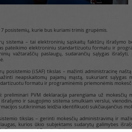
 7 posistemių, kurie bus kuriami trimis grupėmis.
rų sistema – tai elektroninių sąskaitų faktūrų išrašymo b
as pateikimo elektroniniu standartizuotu formatu ir progr
ninių važtaraščių paslaugų, sudarančių sąlygas išrašyti, 
ė.
ūrų posistemio (i.SAF) tikslas – mažinti administracinę na
ažinti neapskaitomų pajamų mąstą, sukuriant sąlygas m
ndartizuotu formatu ir programinėmis priemonėmis mokesčių 
ai: preliminari PVM deklaracija parengiama už mokesčių
ų išrašymo ir saugojimo sistema smulkiam verslui, vienod
rmacijos sutikrinimas leidžia identifikuoti sukčiaujančius m
sistemio tikslas – gerinti mokesčių administravimą ir ma
laugas, kurios ūkio subjektams sudarytų galimybes išrašyt
kelių transportu LR teritorijoje.