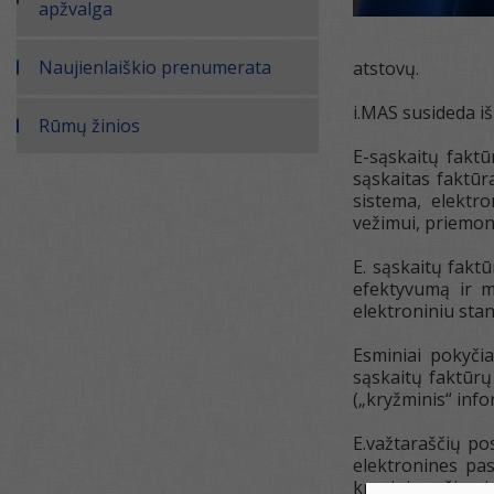
apžvalga
Naujienlaiškio prenumerata
atstovų.
i.MAS susideda iš
Rūmų žinios
E-sąskaitų faktū
sąskaitas faktūr
sistema, elektro
vežimui, priemon
E. sąskaitų fakt
efektyvumą ir m
elektroniniu sta
Esminiai pokyči
sąskaitų faktūr
(„kryžminis“ info
E.važtaraščių po
elektronines pas
krovinių vežimui 