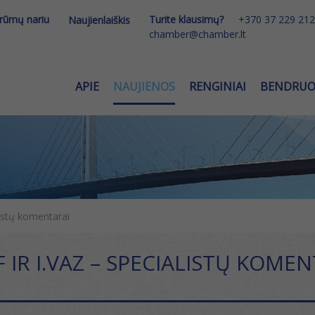
 rūmų nariu
Turite klausimų?
+370 37 229 212
Naujienlaiškis
chamber@chamber.lt
APIE
NAUJIENOS
RENGINIAI
BENDRU
listų komentarai
AF IR I.VAZ – SPECIALISTŲ KOME