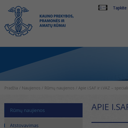
Tapkite
Pradžia
/
Naujienos
/
Rūmų naujienos
/
Apie i.SAF ir i.VAZ – specia
APIE I.S
Rūmų naujienos
Atstovavimas