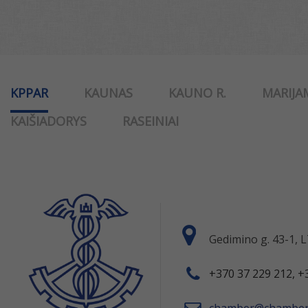
KPPAR
KAUNAS
KAUNO R.
MARIJA
KAIŠIADORYS
RASEINIAI
Gedimino g. 43-1,
+370 37 229 212, +