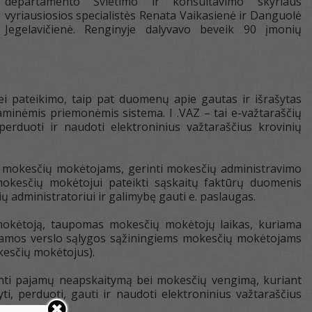
departamento Švietimo ir konsultavimo skyriaus
vyriausiosios specialistės Renata Vaikasienė ir Danguolė
Jegelavičienė. Renginyje dalyvavo beveik 90 įmonių
ei pateikimo, taip pat duomenų apie gautas ir išrašytas
aminėmis priemonėmis sistema. I .VAZ – tai e-važtaraščių
perduoti ir naudoti elektroninius važtaraščius krovinių
štą mokesčių mokėtojams, gerinti mokesčių administravimo
okesčių mokėtojui pateikti sąskaitų faktūrų duomenis
administratoriui ir galimybę gauti e. paslaugas.
 mokėtoją, taupomas mokesčių mokėtojų laikas, kuriama
inamos verslo sąlygos sąžiningiems mokesčių mokėtojams
okesčių mokėtojus).
žinti pajamų neapskaitymą bei mokesčių vengimą, kuriant
i, perduoti, gauti ir naudoti elektroninius važtaraščius