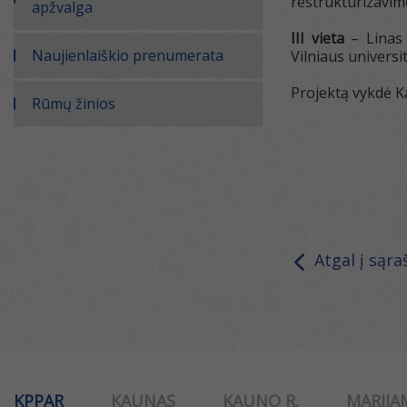
restruktūrizavim
apžvalga
III vieta
– Linas 
Naujienlaiškio prenumerata
Vilniaus universi
Projektą vykdė K
Rūmų žinios
Atgal į sąra
KPPAR
KAUNAS
KAUNO R.
MARIJA