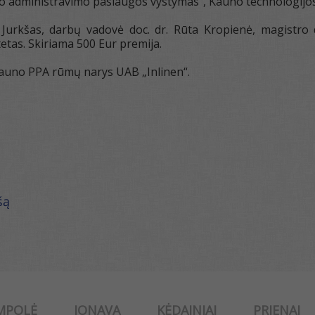
o administravimo paslaugos vystymas“, Kauno technologijos 
Jurkšas, darbų vadovė doc. dr. Rūta Kropienė, magistro
tetas. Skiriama 500 Eur premija.
auno PPA rūmų narys UAB „Inlinen“.
šą
MPOLĖ
JONAVA
KĖDAINIAI
PRIENAI