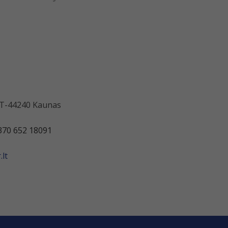
 LT-44240 Kaunas
370 652 18091
lt