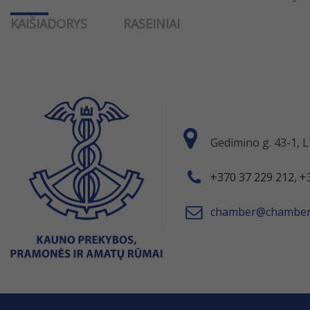
KAIŠIADORYS
RASEINIAI
Gedimino g. 43-1,
+370 37 229 212, +
chamber@chamber.