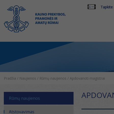
Tapkite
Pradžia
/
Naujienos
/
Rūmų naujienos
/
Apdovanoti magistrai
APDOVAN
Rūmų naujienos
Atstovavimas