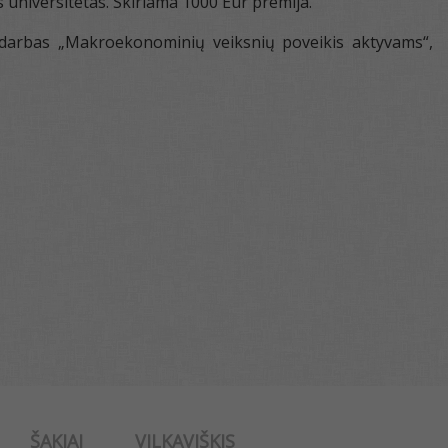
universitetas. Skiriama 1000 Eur premija.
 darbas „Makroekonominių veiksnių poveikis aktyvams“,
ŠAKIAI
VILKAVIŠKIS