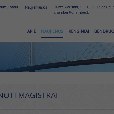
 rūmų nariu
Turite klausimų?
+370 37 229 212
Naujienlaiškis
chamber@chamber.lt
APIE
NAUJIENOS
RENGINIAI
BENDRU
OTI MAGISTRAI