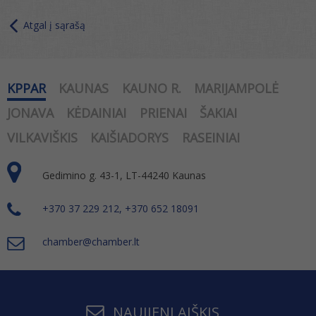
Atgal į sąrašą
KPPAR
KAUNAS
KAUNO R.
MARIJAMPOLĖ
JONAVA
KĖDAINIAI
PRIENAI
ŠAKIAI
VILKAVIŠKIS
KAIŠIADORYS
RASEINIAI
Gedimino g. 43-1, LT-44240 Kaunas
+370 37 229 212, +370 652 18091
chamber@chamber.lt
NAUJIENLAIŠKIS