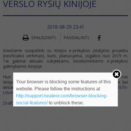
VERSLO RYŠIŲ KINIJOJE
2018-08-29 23:41
SHARE ON FA
SPAUSDINTI:
PASIDALINTI:
Kviečiame susipažinti su Kinijos e-prekybos įstatymo projektu
(neoficialus vertimas), kuris, planuojama, įsigalios nuo 2019 m.
Tai galimai aktualu subjektams, besidomintiems e-prekybos
galimybėmis Kinijoje.
Nuo sausio 1 d. planuojamas naujas pajamų apmokestinimas
Your browser is blocking some features of this
Kinijoje. Tai gali būti aktualu steigiantiems įmones Kinijoje bei
dirbantiems užsieniečiams
https://mp.weixin.qq.com/s/dZ6Th-
website. Please follow the instructions at
U0x4K_uVsEJvbaeg
http://support.heateor.com/browser-blocking-
social-features/
to unblock these.
Draft_E_Commerce_Law.pdf