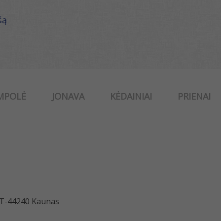
šą
MPOLĖ
JONAVA
KĖDAINIAI
PRIENAI
 LT-44240 Kaunas