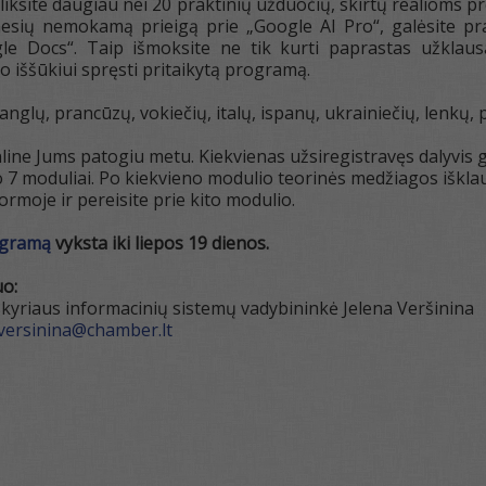
ksite daugiau nei 20 praktinių užduočių, skirtų realioms pr
sių nemokamą prieigą prie „Google AI Pro“, galėsite prak
gle Docs“. Taip išmoksite ne tik kurti paprastas užklaus
 iššūkiui spręsti pritaikytą programą.
 anglų, prancūzų, vokiečių, italų, ispanų, ukrainiečių, lenkų,
ine Jums patogiu metu. Kiekvienas užsiregistravęs dalyvis g
 moduliai. Po kiekvieno modulio teorinės medžiagos išklau
formoje ir pereisite prie kito modulio.
rogramą
vyksta iki liepos 19 dienos.
o:
kyriaus informacinių sistemų vadybininkė Jelena Veršinina
.versinina@chamber.lt