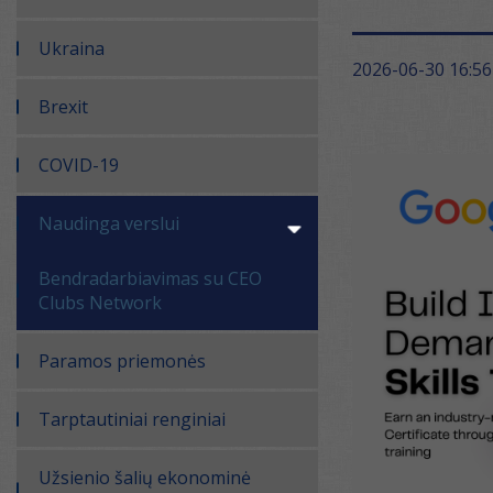
Ukraina
2026-06-30 16:56
Brexit
COVID-19
Naudinga verslui
Bendradarbiavimas su CEO
Clubs Network
Paramos priemonės
Tarptautiniai renginiai
Užsienio šalių ekonominė