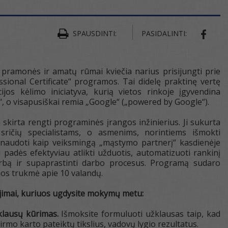
SPAUSDINTI:
PASIDALINTI:
SHAR
pramonės ir amatų rūmai kviečia narius prisijungti prie
sional Certificate“ programos. Tai didelę praktinę vertę
acijos kėlimo iniciatyva, kurią vietos rinkoje įgyvendina
“, o visapusiškai remia „Google“ („powered by Google“).
skirta rengti programinės įrangos inžinierius. Ji sukurta
sričių specialistams, o asmenims, norintiems išmokti
ą naudoti kaip veiksmingą „mąstymo partnerį“ kasdienėje
 padės efektyviau atlikti užduotis, automatizuoti rankinį
arbą ir supaprastinti darbo procesus. Programą sudaro
 jos trukmė apie 10 valandų.
jimai, kuriuos ugdysite mokymų metu:
klausų kūrimas.
Išmoksite formuluoti užklausas taip, kad
 pirmo karto pateiktų tikslius, vadovų lygio rezultatus.