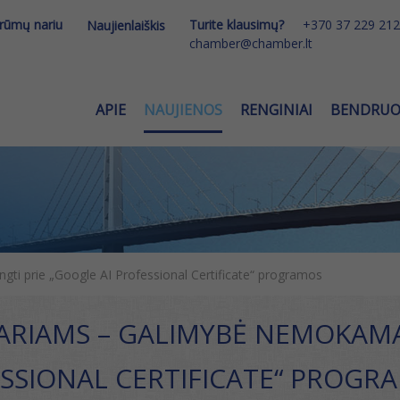
 rūmų nariu
Turite klausimų?
+370 37 229 212
Naujienlaiškis
chamber@chamber.lt
APIE
NAUJIENOS
RENGINIAI
BENDRU
ti prie „Google AI Professional Certificate“ programos
RIAMS – GALIMYBĖ NEMOKAMAI
ESSIONAL CERTIFICATE“ PROGR