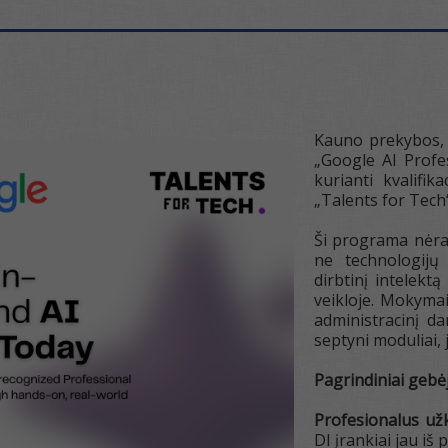
Kauno prekybos, 
„Google AI Profes
kurianti kvalifik
„Talents for Tech
Ši programa nėra 
ne technologijų 
dirbtinį intelekt
veikloje. Mokymai
administracinį d
septyni moduliai,
Pagrindiniai gebė
Profesionalus už
DI įrankiai jau iš