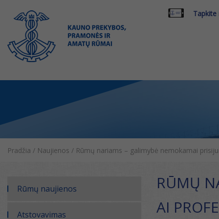
Tapkite
Pradžia
/
Naujienos
/
Rūmų nariams – galimybė nemokamai prisijung
RŪMŲ NA
Rūmų naujienos
AI PROF
Atstovavimas