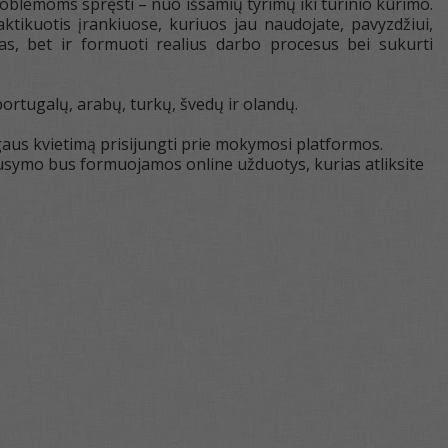
oblemoms spręsti – nuo išsamių tyrimų iki turinio kūrimo.
tikuotis įrankiuose, kuriuos jau naudojate, pavyzdžiui,
as, bet ir formuoti realius darbo procesus bei sukurti
 portugalų, arabų, turkų, švedų ir olandų.
aus kvietimą prisijungti prie mokymosi platformos.
symo bus formuojamos online užduotys, kurias atliksite