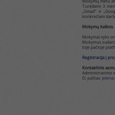
Mokymų metu atli
Turėdami 3 mėne
„Gmail“ ir „Goo
konkrečiam darbo
Mokymų kalbos
:
Mokymai vyks onl
Mokymus sudaro 7
toje pačioje plat
Registracija į p
Kontaktinis asmu
Administravimo s
El. paštas:
jelena