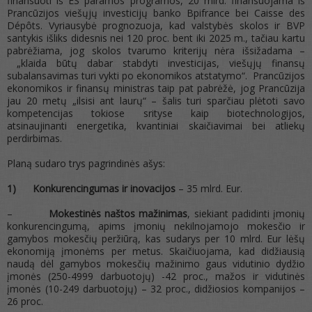
finansuoti iš ES paramos programos, 20 mlrd. finansuojama iš
Prancūzijos viešųjų investicijų banko Bpifrance bei Caisse des
Dépôts. Vyriausybė prognozuoja, kad valstybės skolos ir BVP
santykis išliks didesnis nei 120 proc. bent iki 2025 m., tačiau kartu
pabrėžiama, jog skolos tvarumo kriterijų nėra išsižadama –
„klaida būtų dabar stabdyti investicijas, viešųjų finansų
subalansavimas turi vykti po ekonomikos atstatymo“. Prancūzijos
ekonomikos ir finansų ministras taip pat pabrėžė, jog Prancūzija
jau 20 metų „ilsisi ant laurų“ – šalis turi sparčiau plėtoti savo
kompetencijas tokiose srityse kaip biotechnologijos,
atsinaujinanti energetika, kvantiniai skaičiavimai bei atliekų
perdirbimas.
Planą sudaro trys pagrindinės ašys:
1)
Konkurencingumas ir inovacijos
– 35 mlrd. Eur.
–
Mokestinės naštos mažinimas
, siekiant padidinti įmonių
konkurencingumą, apims įmonių nekilnojamojo mokesčio ir
gamybos mokesčių peržiūrą, kas sudarys per 10 mlrd. Eur lėšų
ekonomiją įmonėms per metus. Skaičiuojama, kad didžiausią
naudą dėl gamybos mokesčių mažinimo gaus vidutinio dydžio
įmonės (250-4999 darbuotojų) -42 proc., mažos ir vidutinės
įmonės (10-249 darbuotojų) – 32 proc., didžiosios kompanijos –
26 proc.