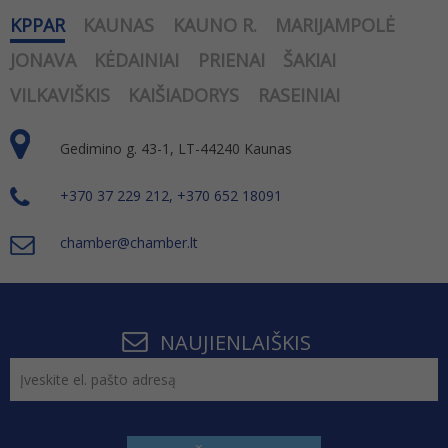
KPPAR
KAUNAS
KAUNO R.
MARIJAMPOLĖ
JONAVA
KĖDAINIAI
PRIENAI
ŠAKIAI
VILKAVIŠKIS
KAIŠIADORYS
RASEINIAI
Gedimino g. 43-1, LT-44240 Kaunas
+370 37 229 212, +370 652 18091
chamber@chamber.lt
NAUJIENLAIŠKIS