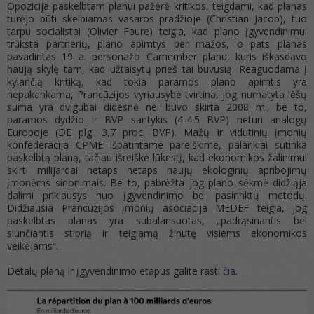
Opozicija paskelbtam planui pažėrė kritikos, teigdami, kad planas
turėjo būti skelbiamas vasaros pradžioje (Christian Jacob), tuo
tarpu socialistai (Olivier Faure) teigia, kad plano įgyvendinimui
trūksta partnerių, plano apimtys per mažos, o pats planas
pavadintas 19 a. personažo Camember planu, kuris iškasdavo
naują skylę tam, kad užtaisytų prieš tai buvusią. Reaguodama į
kylančią kritiką, kad tokia paramos plano apimtis yra
nepakankama, Prancūzijos vyriausybė tvirtina, jog numatyta lėšų
suma yra dvigubai didesnė nei buvo skirta 2008 m., be to,
paramos dydžio ir BVP santykis (4-4.5 BVP) neturi analogų
Europoje (DE plg. 3,7 proc. BVP). Mažų ir vidutinių įmonių
konfederacija CPME išpatintame pareiškime, palankiai sutinka
paskelbtą planą, tačiau išreiškė lūkestį, kad ekonomikos žalinimui
skirti milijardai netaps netaps naujų ekologinių apribojimų
įmonėms sinonimais. Be to, pabrėžta jog plano sėkmė didžiąja
dalimi priklausys nuo įgyvendinimo bei pasirinktų metodų.
Didžiausia Prancūzijos įmonių asociacija MEDEF teigia, jog
paskelbtas planas yra subalansuotas, „padrąsinantis bei
siunčiantis stiprią ir teigiamą žinutę visiems ekonomikos
veikėjams“.
Detalų planą ir įgyvendinimo etapus galite rasti
čia
.