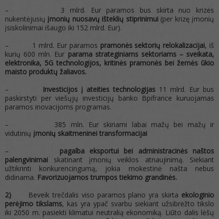
– 3 mlrd. Eur paramos bus skirta nuo krizės
nukentėjusių
įmonių nuosavų išteklių stiprinimui
(per krizę įmonių
įsiskolinimai išaugo iki 152 mlrd. Eur).
– 1 mlrd. Eur paramos
pramonės sektorių relokalizacijai
, iš
kurių 600 mln. Eur
parama strateginiams sektoriams – sveikata,
elektronika, 5G technologijos, kritinės pramonės bei žemės ūkio
maisto produktų žaliavos.
–
Investicijos į ateities technologijas
11 mlrd. Eur bus
paskirstyti per viešųjų investicijų banko Bpifrance kuruojamas
paramos inovacijoms programas.
– 385 mln. Eur skiriami labai mažų bei mažų ir
vidutinių
įmonių skaitmeninei transformacijai
–
pagalba eksportui bei administracinės naštos
palengvinimai
skatinant įmonių veiklos atnaujinimą. Siekiant
užtikrinti konkurencingumą, jokia mokestinė našta nebus
didinama.
Favorizuojamos trumpos tiekimo grandinės.
2)
Beveik trečdalis viso paramos plano yra skirta
ekologinio
perėjimo tikslams
, kas yra ypač svarbu siekiant užsibrėžto tikslo
iki 2050 m. pasiekti klimatui neutralią ekonomiką. Liūto dalis lėšų