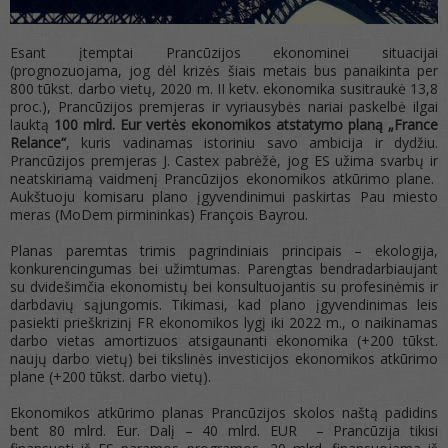
Esant įtemptai Prancūzijos ekonominei situacijai
(prognozuojama, jog dėl krizės šiais metais bus panaikinta per
800 tūkst. darbo vietų, 2020 m. II ketv. ekonomika susitraukė 13,8
proc.), Prancūzijos premjeras ir vyriausybės nariai paskelbė ilgai
lauktą
100 mlrd. Eur vertės ekonomikos atstatymo planą „France
Relance“
, kuris vadinamas istoriniu savo ambicija ir dydžiu.
Prancūzijos premjeras J. Castex pabrėžė, jog ES užima svarbų ir
neatskiriamą vaidmenį Prancūzijos ekonomikos atkūrimo plane.
Aukštuoju komisaru plano įgyvendinimui paskirtas Pau miesto
meras (MoDem pirmininkas) François Bayrou.
Planas paremtas trimis pagrindiniais principais – ekologija,
konkurencingumas bei užimtumas. Parengtas bendradarbiaujant
su dvidešimčia ekonomistų bei konsultuojantis su profesinėmis ir
darbdavių sąjungomis. Tikimasi, kad plano įgyvendinimas leis
pasiekti prieškrizinį FR ekonomikos lygį iki 2022 m., o naikinamas
darbo vietas amortizuos atsigaunanti ekonomika (+200 tūkst.
naujų darbo vietų) bei tikslinės investicijos ekonomikos atkūrimo
plane (+200 tūkst. darbo vietų).
Ekonomikos atkūrimo planas Prancūzijos skolos naštą padidins
bent 80 mlrd. Eur. Dalį – 40 mlrd. EUR – Prancūzija tikisi