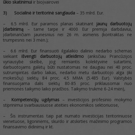
ūkio skatinimui
ir bioįvairovei
3)
Socialinė ir teritorinė sanglauda
– 35 mlrd. Eur.
– 6.5 mlrd. Eur paramos planas skatinant
jaunų darbuotojų
įdarbinimą
– tame tarpe ir 4000 Eur premija darbdaviui,
įdarbinančiam jaunesnius nei 26 m. asmenis (kontraktas ne
trumpesnis nei 3 mėn.);
– 6.6 mlrd. Eur finansuoti ilgalaikio dalinio nedarbo schemas
siekiant
išvengti darbuotojų atleidimo
(anksčiau Prancūzijos
vyriausybė skelbė, jog remiantis kolektyvine sutartimi,
darbuotojams galėtų būti nustatomas ne daugiau nei 40 proc.
sutrumpintas darbo laikas, nedarbo metu darbuotojo alga (iki
mokesčių) siektų 84 proc. 4.5 MMA (5.485 Eur). Valstybės
finansuojama dalis siektų 80-85 proc. priklausomai nuo
priemonės taikymo laiko pradžios. Taikymo trukmė 6-24 mėn),
–
Kompetencijų ugdymas
– investicijos profesinio mokymo
stiprinimui svarbiausiuose ateities ekonomikos sektoriuose,
– Šis instrumentas taip pat numato investicijas teritoriniuose
vienetuose, ligoninėms, skurdo ir atskirties mažinimo programos
finansavimo didinimą ir kt.