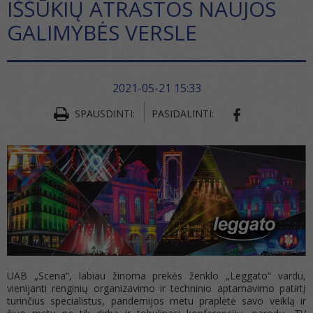
IŠŠŪKIŲ ATRASTOS NAUJOS
GALIMYBĖS VERSLE
2021-05-21 15:33
SPAUSDINTI:
PASIDALINTI:
SHARE ON FA
UAB „Scena“, labiau žinoma prekės ženklo „Leggato“ vardu,
vienijanti renginių organizavimo ir techninio aptarnavimo patirtį
turinčius specialistus, pandemijos metu praplėtė savo veiklą ir