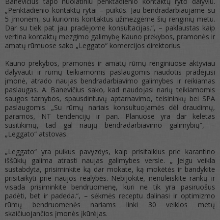
Banevičius tapo nuolatiniu penktadienio kontaktų ryto dalyviu.
„Penktadienio kontaktų rytai – puikūs. Jau bendradarbiaujame su
5 įmonėm, su kuriomis kontaktus užmezgėme šių renginių metu.
Dar su tiek pat jau pradėjome konsultacijas.“, – paklaustas kaip
vertina kontaktų mezgimo galimybę Kauno prekybos, pramonės ir
amatų rūmuose sako „Leggato“ komercijos direktorius.
Kauno prekybos, pramonės ir amatų rūmų renginiuose aktyviau
dalyvauti ir rūmų teikiamomis paslaugomis naudotis pradėjusi
įmonė, atrado naujas bendradarbiavimo galimybes ir reikiamas
paslaugas. A. Banevičius sako, kad naudojasi narių teikiamomis
saugos tarnybos, spausdintuvų aptarnavimo, teisininkų bei SPA
paslaugomis. „Su rūmų nariais konsultuojamės dėl draudimų,
paramos, NT tendencijų ir pan. Planuose yra dar keletas
susitikimų, tad gal naujų bendradarbiavimo galimybių“, –
„Leggato“ atstovas.
„Leggato“ yra puikus pavyzdys, kaip prisitaikius prie karantino
iššūkių galima atrasti naujas galimybes versle. „ Jeigu veikla
sustabdyta, prisiminkite ką dar mokate, ką mokėtės ir bandykite
prisitaikyti prie naujos realybės. Nebijokite, nenuleiskite rankų ir
visada prisiminkite bendruomenę, kuri ne tik yra pasiruošus
padėti, bet ir padeda.“, – sėkmės receptu dalinasi ir optimizmo
rūmų bendruomenės nariams linki 30 veiklos metų
skaičiuojančios įmonės įkūrėjas.