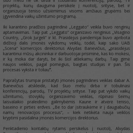
šiuo metu ne tik dirba ir tobulinasi konferencijų, parodų, TV
projektų, kurių dauguma persikėlė į nuotolį, srityse, bet ir
organizuoja teniso užsiėmimus visoms amžiaus grupėms bei
įgyvendina vaikų užimtumo programą.
Iki karantino pradžios pagrindinė „Leggato“ veikla buvo renginių
aptarnavimas. Taip pat „Leggato“ organizavo renginius „Visagino
Country, „Grok Jurgeli“ ir kt. Prasidėjus pandemijai buvo apribota
didžioji dalis įmonės vykdomų veiklų, todėl, kaip sako UAB
„Scena“ komercijos direktorius Alvydas Banevičius,
„
prasidėjus
karantinui mūsų akcininkai ir darbuotojai prisiminė, kas ko mokėsi,
ir ką moka dar daryti, be iki šiol atliekamų darbų. Taip gimė
naujos veiklos, pagal pomėgius, baigtas studijas ir pan. Šis
procesas vyksta ir toliau
“.
Paprašytas trumpai pristatyti įmonės pagrindines veiklas dabar A.
Banevičius atskleidė, kad šiuo metu dirba ir tobulinasi
konferencijų, parodų, TV projektų srityse. Taip pat vykdo vaikų
užimtumo, stovyklų organizavimo veiklas, rūpinasi šeimų
laisvalaikio praleidimo galimybėmis Kaune ir atvėrė teniso,
baseino ir pirties erdves. „Be to dar įsitraukėme ir į daugiabučių
namų renovacijos procesus“, – kiek netikėta nauja veiklos
kryptimi pasidalina įmonės komercijos direktorius.
Penktadienio kontaktų rytams persikėlus į nuotolį, Alvydas