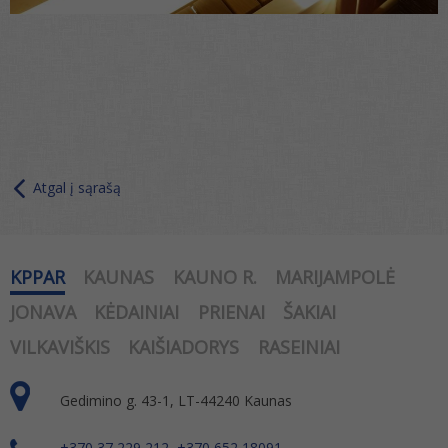
Atgal į sąrašą
KPPAR
KAUNAS
KAUNO R.
MARIJAMPOLĖ
JONAVA
KĖDAINIAI
PRIENAI
ŠAKIAI
VILKAVIŠKIS
KAIŠIADORYS
RASEINIAI
Gedimino g. 43-1, LT-44240 Kaunas
+370 37 229 212, +370 652 18091