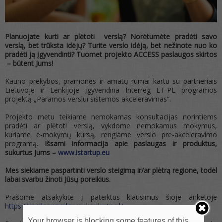
Planuojate kurti ar plėtoti verslą?
Norėtumėte pradėti savo
verslą, bet trūksta idėjų? Turite verslo idėją, bet nežinote nuo ko
pradėti ją įgyvendinti? Tuomet projekto ACCESS paslaugos skirtos
– būtent Jums!
Kauno prekybos, pramonės ir amatų rūmai kartu su partneriais
Lietuvoje ir Lenkijoje įgyvendina Interreg LT-PL programos
projektą „Paramos verslui sistemos akceleravimas“.
Projekto metu teikiame nemokamas konsultacijas norintiems
pradėti ar plėtoti verslą, vykdome nemokamus mokymus,
kuriame e-mokymų kursą, rengiame verslo pre-akceleravimo
programą.
Išsami informacija apie paslaugas ir produktus,
sukurtus Jums –
www.istartup.eu
Mes siekiame paspartinti verslo steigimą ir/ar plėtrą regione, todėl
labai svarbu žinoti Jūsų poreikius.
Prašome atsakykite į pateiktus klausimus šioje anketoje
https://versloapzvalga.webankieta.pl/
Your browser is blocking some features of this