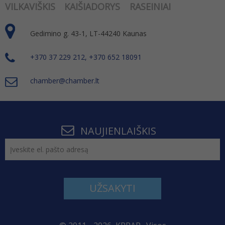
VILKAVIŠKIS
KAIŠIADORYS
RASEINIAI
Gedimino g. 43-1, LT-44240 Kaunas
+370 37 229 212, +370 652 18091
chamber@chamber.lt
NAUJIENLAIŠKIS
UŽSAKYTI